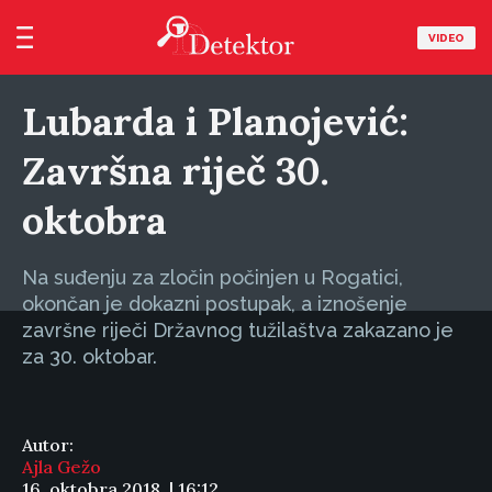
VIDEO
Lubarda i Planojević:
Završna riječ 30.
oktobra
Na suđenju za zločin počinjen u Rogatici,
okončan je dokazni postupak, a iznošenje
završne riječi Državnog tužilaštva zakazano je
za 30. oktobar.
Autor:
Ajla Gežo
16. oktobra 2018. | 16:12