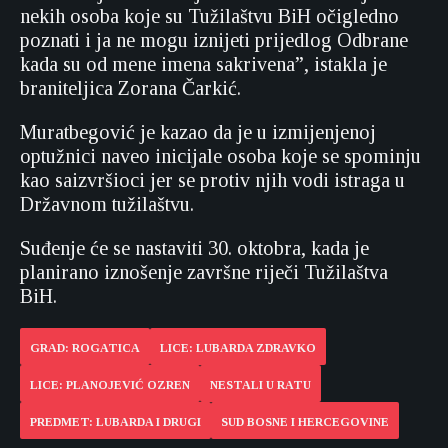
nekih osoba koje su Tužilaštvu BiH očigledno
poznati i ja ne mogu iznijeti prijedlog Odbrane
kada su od mene imena sakrivena”, istakla je
braniteljica Zorana Čarkić.
Muratbegović je kazao da je u izmijenjenoj
optužnici naveo inicijale osoba koje se spominju
kao saizvršioci jer se protiv njih vodi istraga u
Državnom tužilaštvu.
Suđenje će se nastaviti 30. oktobra, kada je
planirano iznošenje završne riječi Tužilaštva
BiH.
GRAD: ROGATICA
LICE: LUBARDA ZDRAVKO
LICE: PLANOJEVIĆ OZREN
NESTALI U RATU
PREDMET: LUBARDA I DRUGI
SUD BOSNE I HERCEGOVINE