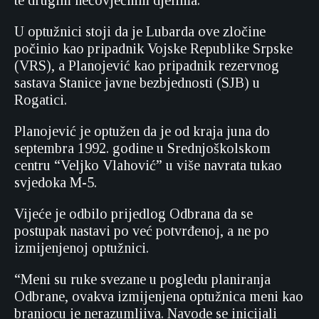
te drugim nečovječnim djelima.
U optužnici stoji da je Lubarda ove zločine
počinio kao pripadnik Vojske Republike Srpske
(VRS), a Planojević kao pripadnik rezervnog
sastava Stanice javne bezbjednosti (SJB) u
Rogatici.
Planojević je optužen da je od kraja juna do
septembra 1992. godine u Srednjoškolskom
centru “Veljko Vlahović” u više navrata tukao
svjedoka M-5.
Vijeće je odbilo prijedlog Odbrana da se
postupak nastavi po već potvrđenoj, a ne po
izmijenjenoj optužnici.
“Meni su ruke svezane u pogledu planiranja
Odbrane, ovakva izmijenjena optužnica meni kao
braniocu je nerazumljiva. Navode se inicijali