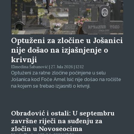
Optuženi za zločine u Jošanici
nije došao na izjašnjenje o
krivnji
Elmedina Šabanović | 27. Jula 2026 | 12:12
Optuženi za ratne zločine počinjene u selu
Jošanica kod Foče Amel Isić nije došao na ročište
na kojem se trebao izjasniti o krivnji.
Obradović i ostali: U septembru
završne riječi na suđenju za
zločin u Novoseocima