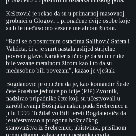
pronađeno 25 posmrtnih ostataka muškog pola.
Kešetović je rekao da su u primarnoj masovnoj
grobnici u Glogovi 1 pronađene dvije osobe koje
su bile međusobno vezane metalnom žicom.
“Radi se o posmrtnim ostacima Salihović Safeta i
Vahdeta, čija je smrt nastala uslijed strijelne
povrede glave. Karakteristično je da su im ruke
bile vezane metalnom žicom kao i to da su
međusobno bili povezani”, kazao je vještak.
Bogdanović je optužen da je, kao komandir Šeste
čete Posebne jedinice policije (PJP) Zvornik,
nadzirao pripadnike čete koji su učestvovali u
zarobljavanju Bošnjaka nakon pada Srebrenice u
julu 1995. Tužilaštvo BiH tereti Bogdanovića da
je učestvovao u progonu bošnjačkog
stanovništva iz Srebrenice, ubistvima, prisilnom
premještanju, zatvaranju i nestanku civila.