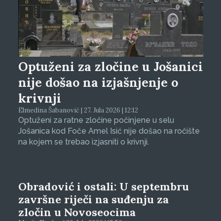
Optuženi za zločine u Jošanici
nije došao na izjašnjenje o
krivnji
Elmedina Šabanović | 27. Jula 2026 | 12:12
Optuženi za ratne zločine počinjene u selu
Jošanica kod Foče Amel Isić nije došao na ročište
na kojem se trebao izjasniti o krivnji.
Obradović i ostali: U septembru
završne riječi na suđenju za
zločin u Novoseocima