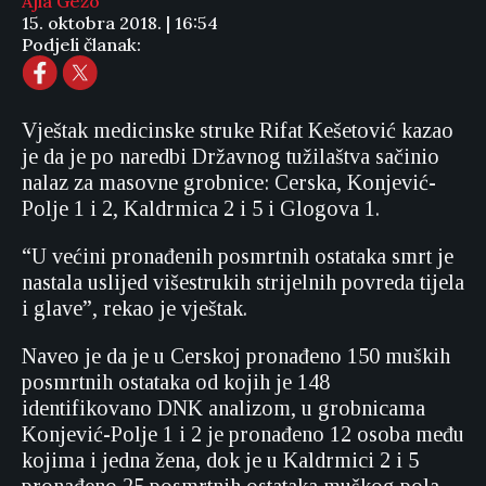
Ajla Gežo
15. oktobra 2018. | 16:54
Podjeli članak:
Vještak medicinske struke Rifat Kešetović kazao
je da je po naredbi Državnog tužilaštva sačinio
nalaz za masovne grobnice: Cerska, Konjević-
Polje 1 i 2, Kaldrmica 2 i 5 i Glogova 1.
“U većini pronađenih posmrtnih ostataka smrt je
nastala uslijed višestrukih strijelnih povreda tijela
i glave”, rekao je vještak.
Naveo je da je u Cerskoj pronađeno 150 muških
posmrtnih ostataka od kojih je 148
identifikovano DNK analizom, u grobnicama
Konjević-Polje 1 i 2 je pronađeno 12 osoba među
kojima i jedna žena, dok je u Kaldrmici 2 i 5