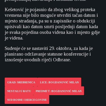
Kešetović je pojasnio da zbog velikog proteka
vremena nije bilo moguće utvrditi tačan datum i
mjesto stradanja, pa su u zapisnike o obdukciji
upisivali kao datum smrti posljednji datum kada
je svaka pojedina osoba viđena kao i mjesto gdje
je viđena.
Suđenje će se nastaviti 29. oktobra, za kada je
planirano održavanje statusne konferencije i
iznošenje uvodnih riječi Odbrane.
GRAD: SREBRENICA
LICE: BOGDANOVIĆ MILAN
NESTALI U RATU
PREDMET: BOGDANOVIĆ MILAN
SUD BOSNE I HERCEGOVINE