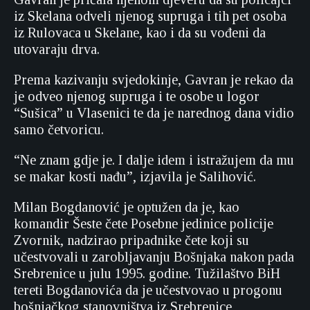
iz Skelana odveli njenog supruga i tih pet osoba
iz Rulovaca u Skelane, kao i da su vođeni da
utovaraju drva.
Prema kazivanju svjedokinje, Gavran je rekao da
je odveo njenog supruga i te osobe u logor
“Sušica” u Vlasenici te da je narednog dana vidio
samo četvoricu.
“Ne znam gdje je. I dalje idem i istražujem da mu
se makar kosti nađu”, izjavila je Salihović.
Milan Bogdanović je optužen da je, kao
komandir Šeste čete Posebne jedinice policije
Zvornik, nadzirao pripadnike čete koji su
učestvovali u zarobljavanju Bošnjaka nakon pada
Srebrenice u julu 1995. godine. Tužilaštvo BiH
tereti Bogdanovića da je učestvovao u progonu
bošnjačkog stanovništva iz Srebrenice,