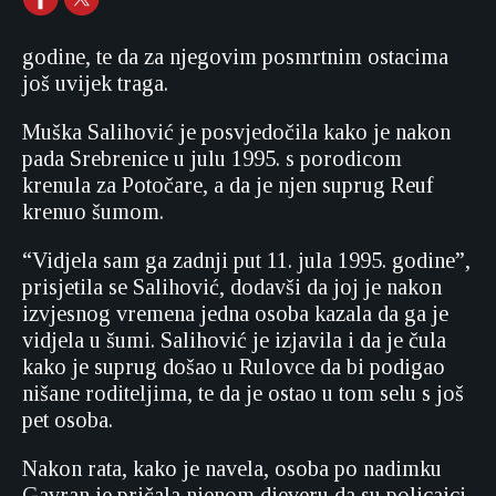
godine, te da za njegovim posmrtnim ostacima
još uvijek traga.
Muška Salihović je posvjedočila kako je nakon
pada Srebrenice u julu 1995. s porodicom
krenula za Potočare, a da je njen suprug Reuf
krenuo šumom.
“Vidjela sam ga zadnji put 11. jula 1995. godine”,
prisjetila se Salihović, dodavši da joj je nakon
izvjesnog vremena jedna osoba kazala da ga je
vidjela u šumi. Salihović je izjavila i da je čula
kako je suprug došao u Rulovce da bi podigao
nišane roditeljima, te da je ostao u tom selu s još
pet osoba.
Nakon rata, kako je navela, osoba po nadimku
Gavran je pričala njenom djeveru da su policajci