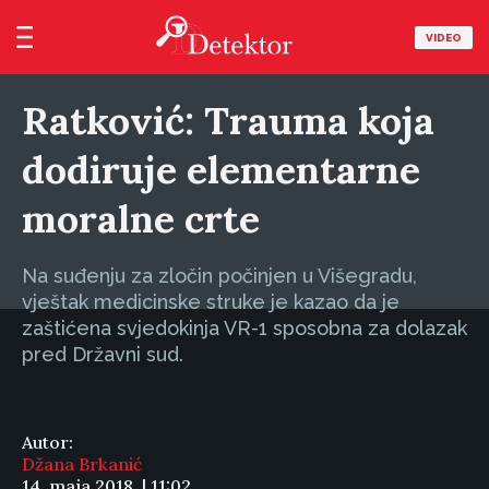
VIDEO
Ratković: Trauma koja
dodiruje elementarne
moralne crte
Na suđenju za zločin počinjen u Višegradu,
vještak medicinske struke je kazao da je
zaštićena svjedokinja VR-1 sposobna za dolazak
pred Državni sud.
Autor:
Džana Brkanić
14. maja 2018. | 11:02