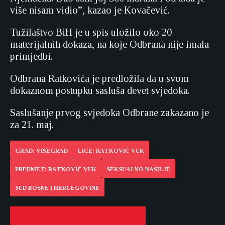
više nisam vidio”, kazao je Kovačević.
Tužilaštvo BiH je u spis uložilo oko 20
materijalnih dokaza, na koje Odbrana nije imala
primjedbi.
Odbrana Ratkovića je predložila da u svom
dokaznom postupku sasluša devet svjedoka.
Saslušanje prvog svjedoka Odbrane zakazano je
za 21. maj.
GRAD: VIŠEGRAD
LICE: RATKOVIĆ VUK
PREDMET: RATKOVIĆ VUK
SEKSUALNO NASILJE
SUD BOSNE I HERCEGOVINE