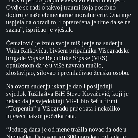
“Došlo je i do potpune seksualne disfunkcije…
Ovdje se radi o takvoj traumi koja posebno
dodiruje naše elementarne moralne crte. Ona nije
uspjela da obradi to, i opterećena je time da se ne
sazna”, ispričao je vještak.
Ćemalović je iznio svoje mišljenje na suđenju
Vuku Ratkoviću, bivšem pripadniku Višegradske
brigade Vojske Republike Srpske (VRS)
optuženom da je u više navrata mučio,
zlostavljao, silovao i premlaćivao žensku osobu.
Na ovom suđenju iskaz je dao i posljednji
svjedok Tužilaštva BiH Stevo Kovačević, koji je
rekao da je svjedokinji VR-1 bio šef u firmi
“Terpentin” u Višegradu prije rata i nekoliko
mjeseci nakon početka rata.
“Jednog dana je od mene tražila novac da ode u
Njemačku. Dao sam joj 300 maraka i od tada je