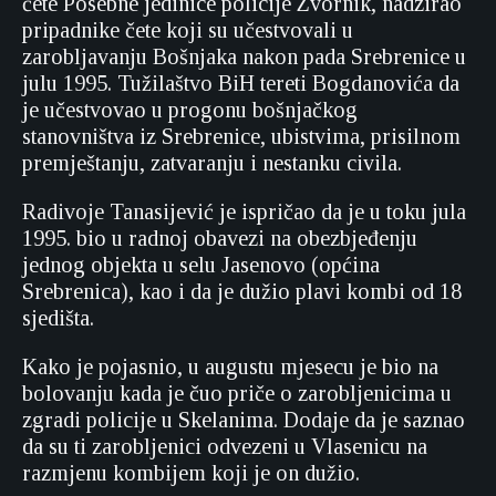
čete Posebne jedinice policije Zvornik, nadzirao
pripadnike čete koji su učestvovali u
zarobljavanju Bošnjaka nakon pada Srebrenice u
julu 1995. Tužilaštvo BiH tereti Bogdanovića da
je učestvovao u progonu bošnjačkog
stanovništva iz Srebrenice, ubistvima, prisilnom
premještanju, zatvaranju i nestanku civila.
Radivoje Tanasijević je ispričao da je u toku jula
1995. bio u radnoj obavezi na obezbjeđenju
jednog objekta u selu Jasenovo (općina
Srebrenica), kao i da je dužio plavi kombi od 18
sjedišta.
Kako je pojasnio, u augustu mjesecu je bio na
bolovanju kada je čuo priče o zarobljenicima u
zgradi policije u Skelanima. Dodaje da je saznao
da su ti zarobljenici odvezeni u Vlasenicu na
razmjenu kombijem koji je on dužio.