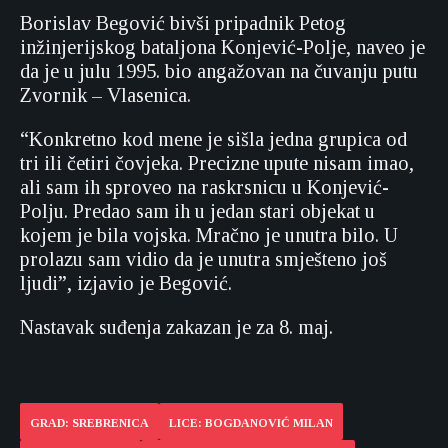
Borislav Begović bivši pripadnik Petog
inžinjerijskog bataljona Konjević-Polje, naveo je
da je u julu 1995. bio angažovan na čuvanju putu
Zvornik – Vlasenica.
“Konkretno kod mene je sišla jedna grupica od
tri ili četiri čovjeka. Precizne upute nisam imao,
ali sam ih sproveo na raskrsnicu u Konjević-
Polju. Predao sam ih u jedan stari objekat u
kojem je bila vojska. Mračno je unutra bilo. U
prolazu sam vidio da je unutra smješteno još
ljudi”, izjavio je Begović.
Nastavak suđenja zakazan je za 8. maj.
GRAD: SREBRENICA
LICE: BOGDANOVIĆ MILAN