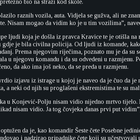
 pretežno bio na straži kod škole.
lazilo raznih vozila, auta. Vidjela se gužva, ali ne zn
te. Nisam mogao da vidim ko je u tim vozilima”, naveo
upe ljudi koja je došla iz pravca Kravice te je otišla na
gdje je bila civilna policija. Od ljudi iz komande, kak
ladanj. Prema njegovim riječima, poznato mu je da su s
la u njegovu komandu i da su odvedeni u razmjenu. Po
čeno, da ako ima još neko, da se preda u razmjenu.
rdio izjavu iz istrage u kojoj je naveo da je čuo da je 
a, a neki od njih su proglašeni ekstremistima te su malt
 u Konjević-Polju nisam vidio nijedno mrtvo tijelo.
kad nisam vidio. Ja tog čovjeka danas prvi put vidim”
optužen da je, kao komandir Šeste čete Posebne jedinic
dovao i nadzirao pripadnike čete koji su učestvovali 