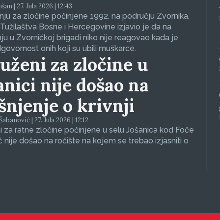
an | 27. Jula 2026 | 12:43
ju za zločine počinjene 1992. na području Zvornika,
Tužilaštva Bosne i Hercegovine izjavio je da na
nju u Zvorničkoj brigadi niko nije reagovao kada je
dgovornost onih koji su ubili muškarce.
uženi za zločine u
anici nije došao na
ašnjenje o krivnji
abanović | 27. Jula 2026 | 12:12
 za ratne zločine počinjene u selu Jošanica kod Foče
ć nije došao na ročište na kojem se trebao izjasniti o