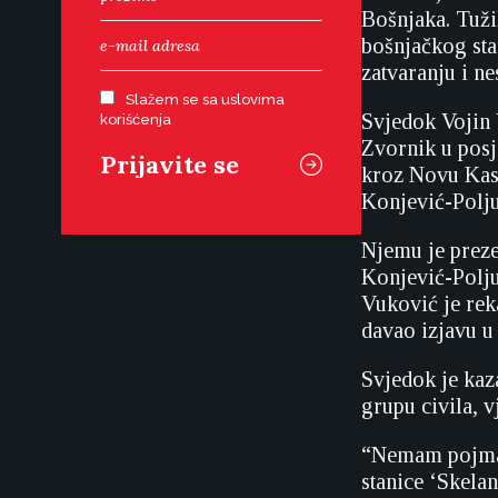
Bošnjaka. Tuži
bošnjačkog sta
zatvaranju i ne
Slažem se sa uslovima
Svjedok Vojin V
korišćenja
Zvornik u posje
kroz Novu Kasa
Konjević-Polju
Njemu je preze
Konjević-Polju 
Vuković je reka
davao izjavu u i
Svjedok je kaza
grupu civila, 
“Nemam pojma 
stanice ‘Skela