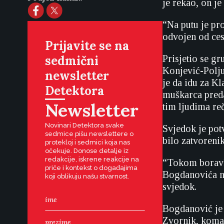
je rekao, on je
“Na putu je pro
odvojen od ces
Prijavite se na
sedmični
Prisjetio se gr
Konjević-Polju 
newsletter
je da idu za K
Detektora
muškarca preda
Newsletter
tim ljudima re
Novinari Detektora svake
Svjedok je potv
sedmice pišu newslettere o
bilo zatvorenik
protekloj i sedmici koja nas
očekuje. Donose detalje iz
redakcije, iskrene reakcije na
“Tokom boravka
priče i kontekst o događajima
Bogdanovića ni
koji oblikuju našu stvarnost.
svjedok.
Bogdanović je 
Zvornik, koman