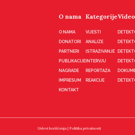
O nama
Kategorije
Video
O NAMA
VIJESTI
DETEKT
DONATORI
ANALIZE
DETEKT
PARTNERI
ISTRAŽIVANJE
DETEKT
PUBLIKACIJE
INTERVJU
DETEKT
NAGRADE
REPORTAŽA
DOKUME
IMPRESUM
REAKCIJE
DETEKTO
KONTAKT
Uslovi korišćenja
|
Politika privatnosti