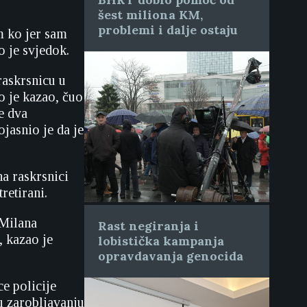
šest miliona KM,
problemi i dalje ostaju
am ko jer sam
 je svjedok.
 raskrsnicu u
o je kazao, čuo
e dva
jasnio je da je
na raskrsnici
retirani.
 Milana
Rast negiranja i
, kazao je
lobistička kampanja
opravdavanja genocida
e policije
u zarobljavanju