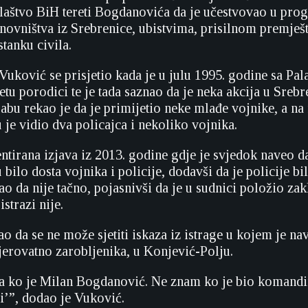
laštvo BiH tereti Bogdanovića da je učestvovao u pro
novništva iz Srebrenice, ubistvima, prisilnom premješt
stanku civila.
uković se prisjetio kada je u julu 1995. godine sa Pal
tu porodici te je tada saznao da je neka akcija u Srebr
bu rekao je da je primijetio neke mlađe vojnike, a na 
 je vidio dva policajca i nekoliko vojnika.
ntirana izjava iz 2013. godine gdje je svjedok naveo da
bilo dosta vojnika i policije, dodavši da je policije bil
o da nije tačno, pojasnivši da je u sudnici položio zak
strazi nije.
o da se ne može sjetiti iskaza iz istrage u kojem je na
vjerovatno zarobljenika, u Konjević-Polju.
ko je Milan Bogdanović. Ne znam ko je bio komandir
ni’”, dodao je Vuković.