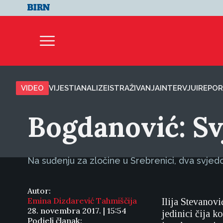
VIDEO
VIJESTI
ANALIZE
ISTRAŽIVANJA
INTERVJUI
REPOR
Bogdanović: Sv
Na suđenju za zločine u Srebrenici, dva svjed
Autor:
Emina Dizdarević Tahmiščija
Ilija Stevanovi
28. novembra 2017. | 15:54
jedinici čija 
Podjeli članak: