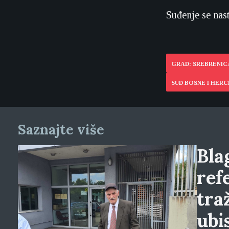
Suđenje se nas
GRAD: SREBRENIC
SUD BOSNE I HER
Saznajte više
Blag
ref
tra
ubi