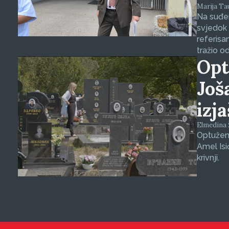
Marija Tauš
Na suđen
svjedok 
referisa
tražio o
Opt
Još
izj
Elmedina Š
Optuženi
Amel Isi
krivnji.