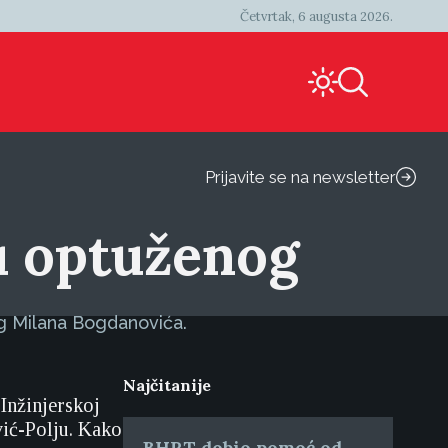
Četvrtak, 6 augusta 2026.
Prijavite se na newsletter
u optuženog
og Milana Bogdanovića.
Najčitanije
 Inžinjerskoj
vić-Polju. Kako
BHRT dobio pomoć od