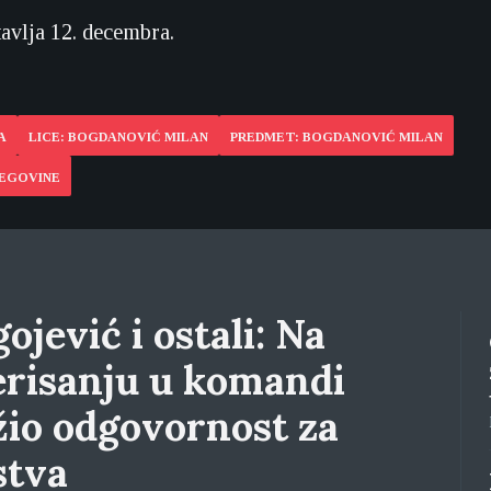
tavlja 12. decembra.
A
LICE: BOGDANOVIĆ MILAN
PREDMET: BOGDANOVIĆ MILAN
CEGOVINE
ojević i ostali: Na
erisanju u komandi
žio odgovornost za
stva