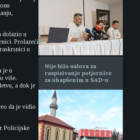
gonu
anju,
a dolazio u
enici. Prolazeći
raskrsnici u
Nije bilo uslova za
 je u
raspisivanje potjernice
o više.
za uhapšenim u SAD-u
letvu, a dok je
veo da je vidio
 Policijske