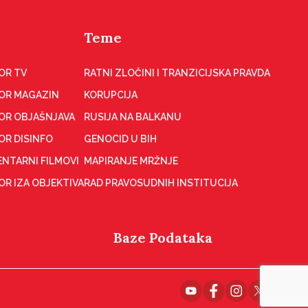
Teme
OR TV
RATNI ZLOČINI I TRANZICIJSKA PRAVDA
OR MAGAZIN
KORUPCIJA
OR OBJAŠNJAVA
RUSIJA NA BALKANU
OR DISINFO
GENOCID U BIH
NTARNI FILMOVI
MAPIRANJE MRŽNJE
R IZA OBJEKTIVA
RAD PRAVOSUDNIH INSTITUCIJA
Baze Podataka