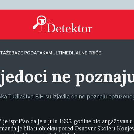
TAŽE
BAZE PODATAKA
MULTIMEDIJALNE PRIČE
jedoci ne poznaj
oka Tužilaštva BiH su izjavila da ne poznaju optužen
ć je ispričao da je u julu 1995. godine bio angažovan u
komanda je bila u objektu pored Osnovne škole u Konje