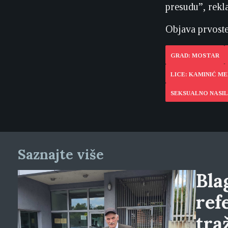
presudu”, rekla
Objava prvoste
GRAD: MOSTAR
LICE: KAMINIĆ M
SEKSUALNO NASIL
Saznajte više
Blag
ref
tra