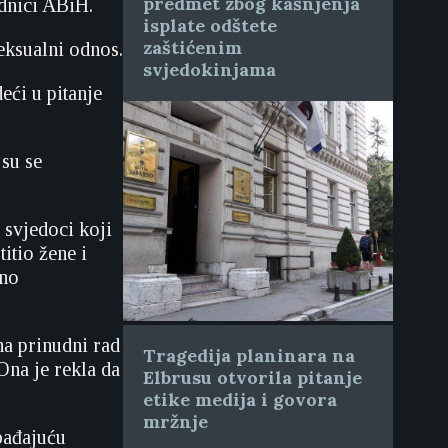
predmet zbog kašnjenja
adnici ABiH.
isplate odštete
zaštićenim
eksualni odnos.
svjedokinjama
eći u pitanje
 su se
 svjedoci koji
itio žene i
čno
 na prinudni rad
Tragedija planinara na
Ona je rekla da
Elbrusu otvorila pitanje
etike medija i govora
mržnje
bađajuću