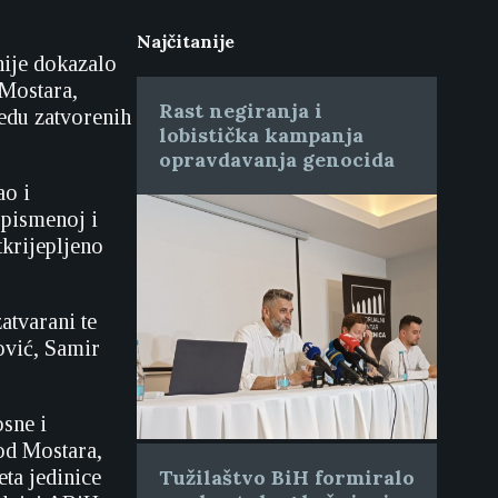
Najčitanije
nije dokazalo
Mostara,
Rast negiranja i
edu zatvorenih
lobistička kampanja
opravdavanja genocida
ao i
 pismenoj i
krijepljeno
atvarani te
ović, Samir
osne i
od Mostara,
ta jedinice
Tužilaštvo BiH formiralo