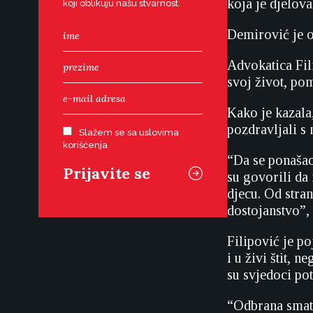
koja je djelov
koji oblikuju našu stvarnost.
Demirović je o
Advokatica Fil
svoj život, po
Kako je kazala,
pozdravljali s 
Slažem se sa uslovima
korišćenja
“Da se ponašao
su govorili da 
djecu. Od stran
dostojanstvo”, 
Filipović je po
i u živi štit, 
su svjedoci po
“Odbrana smatr