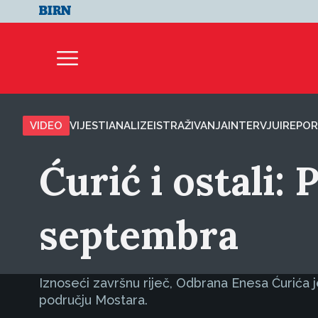
VIDEO
VIJESTI
ANALIZE
ISTRAŽIVANJA
INTERVJUI
REPOR
Ćurić i ostali:
septembra
Iznoseći završnu riječ, Odbrana Enesa Ćurića
području Mostara.