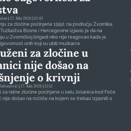
stva
an | 27. Jula 2026 | 12:43
ju za zločine počinjene 1992. na području Zvornika,
Tužilaštva Bosne i Hercegovine izjavio je da na
nju u Zvorničkoj brigadi niko nije reagovao kada je
dgovornost onih koji su ubili muškarce.
uženi za zločine u
anici nije došao na
ašnjenje o krivnji
abanović | 27. Jula 2026 | 12:12
 za ratne zločine počinjene u selu Jošanica kod Foče
ć nije došao na ročište na kojem se trebao izjasniti o