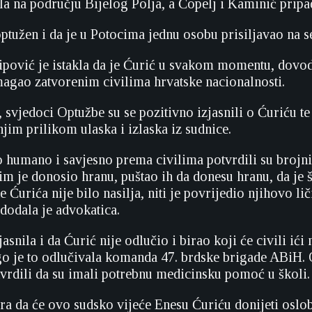
ala na području Bijelog Polja, a Čopelj i Kaminić prip
ptužen i da je u Potocima jednu osobu prisiljavao na s
ipović je istakla da je Ćurić u svakom momentu, dovod
magao zatvorenim civilima hrvatske nacionalnosti.
 svjedoci Optužbe su se pozitivno izjasnili o Ćuriću te
njim prilikom ulaska i izlaska iz sudnice.
 humano i savjesno prema civilima potvrdili su brojni
im je donosio hranu, puštao ih da donesu hranu, da je št
e Ćurića nije bilo nasilja, niti je povrijedio njihovo li
dodala je advokatica.
jasnila i da Ćurić nije odlučio i birao koji će civili ići
nego je to odlučivala komanda 47. brdske brigade ABiH. 
tvrdili da su imali potrebnu medicinsku pomoć u školi.
a da će ovo sudsko vijeće Enesu Ćuriću donijeti oslo