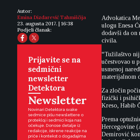
Autor:
Emina Dizdarević Tahmiščija
Advokatica Mel
23. augusta 2017. | 16:38
ulogu Enesa Ću
Podjeli članak:
dodavši da on 
civila.
“Tužilaštvo ni
Prijavite se na
učestvovao u po
sedmični
usmenoj naredb
materijalnom d
newsletter
Detektora
Za zločin počin
Newsletter
fizički i psih
Kreso, Habib 
Novinari Detektora svake
sedmice pišu newslettere o
Prema optužnic
protekloj i sedmici koja nas
očekuje. Donose detalje iz
Hercegovine (A
redakcije, iskrene reakcije na
Demirović koma
priče i kontekst o događajima