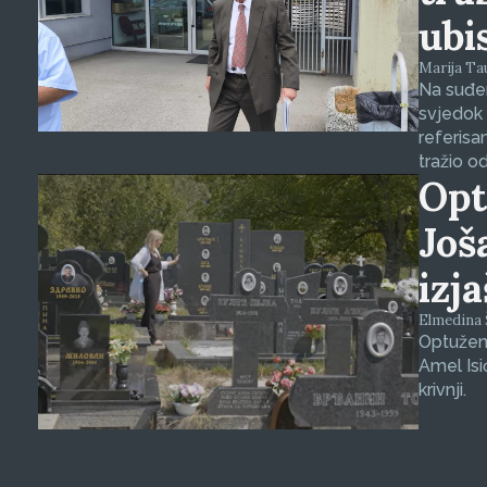
ubi
Marija Tauš
Na suđen
svjedok 
referisa
tražio o
Opt
Još
izj
Elmedina Š
Optuženi
Amel Isi
krivnji.