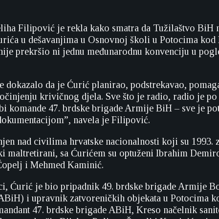
iha Filipović je rekla kako smatra da Tužilaštvo BiH 
rića u dešavanjima u Osnovnoj školi u Potocima kod 
nije prekršio ni jednu međunarodnu konvenciju u pogl
je dokazalo da je Ćurić planirao, podstrekavao, pomag
činjenju krivičnog djela. Sve što je radio, radio je po
i komande 47. brdske brigade Armije BiH – sve je pot
okumentacijom”, navela je Filipović.
jen nad civilima hrvatske nacionalnosti koji su 1993. z
ički maltretirani, sa Ćurićem su optuženi Ibrahim Demir
Čopelj i Mehmed Kaminić.
i, Ćurić je bio pripadnik 49. brdske brigade Armije B
BiH) i upravnik zatvoreničkih objekata u Potocima k
ndant 47. brdske brigade ABiH, Kreso načelnik sanite