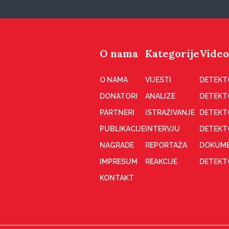
O nama
Kategorije
Video
O NAMA
VIJESTI
DETEKT
DONATORI
ANALIZE
DETEKT
PARTNERI
ISTRAŽIVANJE
DETEKT
PUBLIKACIJE
INTERVJU
DETEKT
NAGRADE
REPORTAŽA
DOKUME
IMPRESUM
REAKCIJE
DETEKTO
KONTAKT