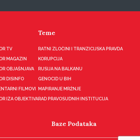
Teme
OR TV
RATNI ZLOČINI I TRANZICIJSKA PRAVDA
OR MAGAZIN
KORUPCIJA
OR OBJAŠNJAVA
RUSIJA NA BALKANU
OR DISINFO
GENOCID U BIH
NTARNI FILMOVI
MAPIRANJE MRŽNJE
R IZA OBJEKTIVA
RAD PRAVOSUDNIH INSTITUCIJA
Baze Podataka