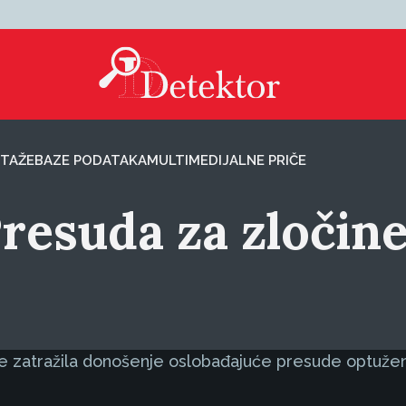
TAŽE
BAZE PODATAKA
MULTIMEDIJALNE PRIČE
 Presuda za zločin
 je zatražila donošenje oslobađajuće presude optuže