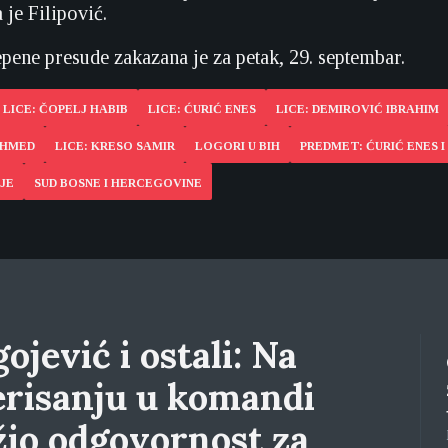
 je Filipović.
pene presude zakazana je za petak, 29. septembar.
LICE: ČOPELJ HABIB
LICE: ĆURIĆ ENES
LICE: DEMIROVIĆ IBRAHIM
EHMED
LICE: KRESO SAMIR
LOGORI U BIH
PREDMET: ĆURIĆ ENES I
JE
SUD BOSNE I HERCEGOVINE
ojević i ostali: Na
erisanju u komandi
žio odgovornost za