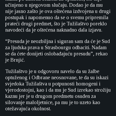
učinjeno u njegovom slučaju. Dodao je da mu
nije jasno zašto je ova oštećena izdvojena u drugi
postupak i napomenuo da se o svemu pripremila
prateći drugi predmet, što je Tužilaštvo poreklo
navodeći da je oštećena naknadno dala izjavu.
“Presuda je neozbiljna i siguran sam da će je Sud
za ljudska prava u Strasbourgu odbaciti. Nadam
se da ćete donijeti oslobađajuću presudu”, rekao
je Brnjić.
Tužilaštvo je u odgovoru navelo da su žalbe
optuženog i Odbrane neosnovane, te da su iskazi
svjedoka Tužilaštva u potpunosti homogeni i
vjerodostojni, kao i da mu je Sud izrekao strožiju
kaznu jer je u drugom predmetu osuđen za
silovanje maloljetnice, pa mu je to uzeto kao
otežavajuća okolnost.