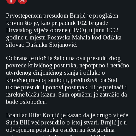
Prvostepenom presudom Brnjić je proglašen
krivim što je, kao pripadnik 102. brigade
Hrvatskog vijeća obrane (HVO), u junu 1992.
godine u mjestu Posavska Mahala kod Odžaka
silovao Dušanku Stojanović.
Odbrana je uložila žalbu na ovu presudu zbog
povrede krivičnog postupka, nepotpuno i netačno
utvrđenog činjeničnog stanja i odluke o
krivičnopravnoj sankciji, predloživši da Sud
ukine presudu i ponovi postupak, ili je preinači i
izrekne blažu kaznu. Sam optuženi je zatražio da
bude oslobođen.
Branilac Rifat Konjić je kazao da je drugo vijeće
Suda BiH već presudilo o istoj stvari. Brnjić je u
odvojenom postupku osuđen na šest godina