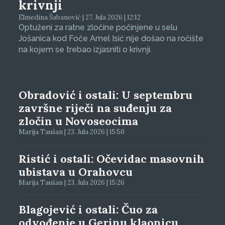
krivnji
Elmedina Šabanović | 27. Jula 2026 | 12:12
Optuženi za ratne zločine počinjene u selu
Jošanica kod Foče Amel Isić nije došao na ročište
na kojem se trebao izjasniti o krivnji.
Obradović i ostali: U septembru
završne riječi na suđenju za
zločin u Novoseocima
Marija Taušan | 23. Jula 2026 | 15:50
Ristić i ostali: Očevidac masovnih
ubistava u Orahovcu
Marija Taušan | 23. Jula 2026 | 15:26
Blagojević i ostali: Čuo za
odvođenje u Gerinu klaonicu