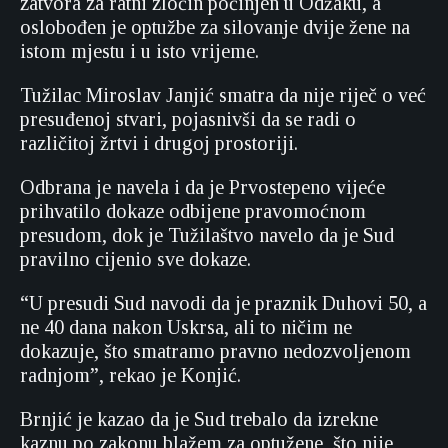
zatvora za ratni zločin počinjen u Odžaku, a
oslobođen je optužbe za silovanje dvije žene na
istom mjestu i u isto vrijeme.
Tužilac Miroslav Janjić smatra da nije riječ o već
presuđenoj stvari, pojasnivši da se radi o
različitoj žrtvi i drugoj prostoriji.
Odbrana je navela i da je Prvostepeno vijeće
prihvatilo dokaze odbijene pravomoćnom
presudom, dok je Tužilaštvo navelo da je Sud
pravilno cijenio sve dokaze.
“U presudi Sud navodi da je praznik Duhovi 50, a
ne 40 dana nakon Uskrsa, ali to ničim ne
dokazuje, što smatramo pravno nedozvoljenom
radnjom”, rekao je Konjić.
Brnjić je kazao da je Sud trebalo da izrekne
kaznu po zakonu blažem za optužene, što nije