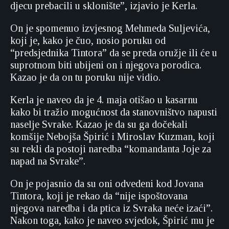
djecu prebacili u sklonište”, izjavio je Kerla.
On je spomenuo izvjesnog Mehmeda Suljevića,
koji je, kako je čuo, nosio poruku od
“predsjednika Tintora” da se preda oružje ili će u
suprotnom biti ubijeni on i njegova porodica.
Kazao je da on tu poruku nije vidio.
Kerla je naveo da je 4. maja otišao u kasarnu
kako bi tražio mogućnost da stanovništvo napusti
naselje Svrake. Kazao je da su ga dočekali
komšije Nebojša Špirić i Miroslav Kuzman, koji
su rekli da postoji naredba “komandanta Joje za
napad na Svrake”.
On je pojasnio da su oni odvedeni kod Jovana
Tintora, koji je rekao da “nije ispoštovana
njegova naredba i da ptica iz Svraka neće izaći”.
Nakon toga, kako je naveo svjedok, Špirić mu je