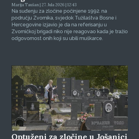
Marija Taušan | 27. Jula 2026 | 12:43
Na suđenju za zločine počinjene 1992. na
području Zvornika, svjedok Tužilaštva Bosne i
Hercegovine izjavio je da na referisanju u
Zvorničkoj brigadi niko nije reagovao kada je tražio
odgovornost onih koji su ubili muškarce.
Optuženi za zločine u Jošanici