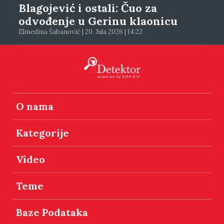
Blagojević i ostali: Čuo za
odvođenje u Gerinu klaonicu
Elmedina Šabanović | 20. Jula 2026 | 14:22
O nama
Kategorije
Video
Teme
Baze Podataka