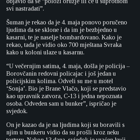
objavio da se “položi oružje ili će u suprotnom
svi nastradati”.
Šuman je rekao da je 4. maja ponovo poručeno
ljudima da se sklone i da im je bezbjedno u
kasarni, te je naselje bombardovano. Kako je
rekao, tada je vidio oko 700 mještana Svraka
kako u koloni ulaze u kasarnu.
“U večernjim satima, 4. maja, došla je policija –
Borovčanin redovni policajac i još jedan u
policijskim kolima. Odveli su me u motel
‘Sonja’. Bio je Brane Vlačo, koji se predstavio
kao upravnik zatvora, C-13 i jedna nepoznata
osoba. Odveden sam u bunker”, ispričao je
svjedok.
On je kazao da je na ljudima koji su boravili s
njim u bunkeru vidio da su prošli kroz neku
torturu. Nakon 13 dana, svjedok je vraćen kući.