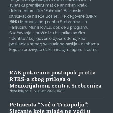
svjetsku premijeru imat će animirani kratki
dokumentarni film “Fahrudin” Balkanske
istraživačke mreže Bosne i Hercegovine (BIRN
BiH) i Memorijalnog centra Srebrenica – o
Fahrudinu Muminoviću, dok će u programu
Suočavanje s prošlošću biti prikazan film
“Identitet” koji govori o djeci rođenoj kao
posljedica ratnog seksualnog nasilja - osobama
koje su proživjele diskriminaciju, stigmu, traumu.
RAK pokrenuo postupak protiv
RTRS-a zbog priloga o
Memorijalnom centru Srebrenica
Nino Bilajac | 6. Augusta 2026 | 15:39
Petnaesta “Noć u Trnopolju”:
Sjećanje koje mlade ne vodi u