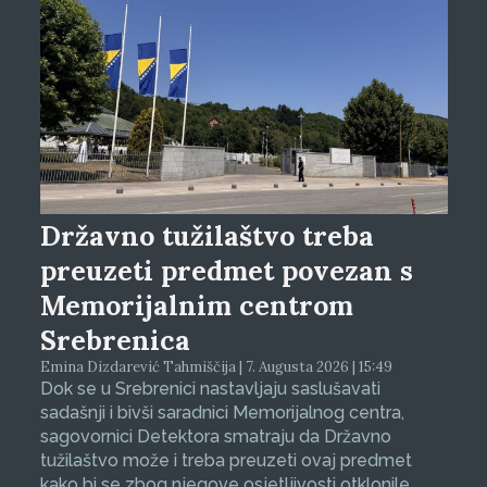
Državno tužilaštvo treba
preuzeti predmet povezan s
Memorijalnim centrom
Srebrenica
Emina Dizdarević Tahmiščija | 7. Augusta 2026 | 15:49
Dok se u Srebrenici nastavljaju saslušavati
sadašnji i bivši saradnici Memorijalnog centra,
sagovornici Detektora smatraju da Državno
tužilaštvo može i treba preuzeti ovaj predmet
kako bi se zbog njegove osjetljivosti otklonile