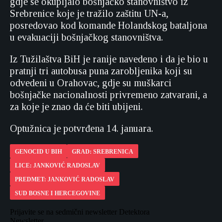
gdje se okupljalo bošnjačko stanovništvo iz
Srebrenice koje je tražilo zaštitu UN-a,
posredovao kod komande Holandskog bataljona
u evakuaciji bošnjačkog stanovništva.
Iz Tužilaštva BiH je ranije navedeno i da je bio u
pratnji tri autobusa puna zarobljenika koji su
odvedeni u Orahovac, gdje su muškarci
bošnjačke nacionalnosti privremeno zatvarani, a
za koje je znao da će biti ubijeni.
Optužnica je potvrđena 14. januara.
GENOCID U BIH
GRAD: SREBRENICA
LICE: JANKOVIĆ RADOSLAV
PREDMET: JANKOVIĆ RADOSLAV
SUD BOSNE I HERCEGOVINE
Prijavite se na sedmični newsletter Detektora
Newsletter