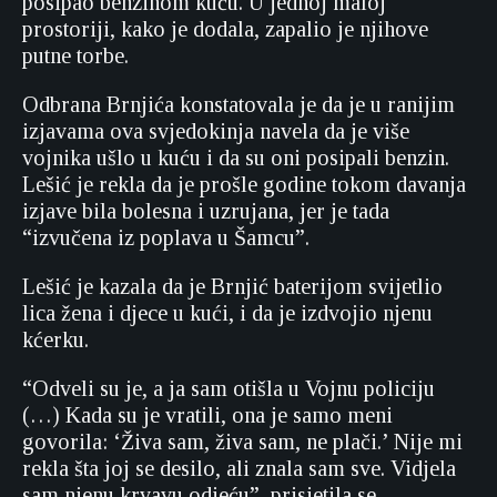
posipao benzinom kuću. U jednoj maloj
prostoriji, kako je dodala, zapalio je njihove
putne torbe.
Odbrana Brnjića konstatovala je da je u ranijim
izjavama ova svjedokinja navela da je više
vojnika ušlo u kuću i da su oni posipali benzin.
Lešić je rekla da je prošle godine tokom davanja
izjave bila bolesna i uzrujana, jer je tada
“izvučena iz poplava u Šamcu”.
Lešić je kazala da je Brnjić baterijom svijetlio
lica žena i djece u kući, i da je izdvojio njenu
kćerku.
“Odveli su je, a ja sam otišla u Vojnu policiju
(…) Kada su je vratili, ona je samo meni
govorila: ‘Živa sam, živa sam, ne plači.’ Nije mi
rekla šta joj se desilo, ali znala sam sve. Vidjela
sam njenu krvavu odjeću”, prisjetila se