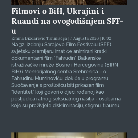
Filmovi o BiH, Ukrajini i
Ruandi na ovogodišnjem SFF-
u
Emina Dizdarević Tahmiščija | 7. Augusta 2026 | 10:02
Na 32. izdanju Sarajevo Film Festivalu (SFF)
svjetsku premijeru imat će animirani kratki
dokumentarni film “Fahrudin” Balkanske
istraživačke mreže Bosne i Hercegovine (BIRN
BiH) i Memorijalnog centra Srebrenica – o
Fahrudinu Muminoviću, dok će u programu
Suočavanje s prošlošću biti prikazan film
“Identitet” koji govori o djeci rođenoj kao
posljedica ratnog seksualnog nasilja - osobama
koje su proživjele diskriminaciju, stigmu, traumu.