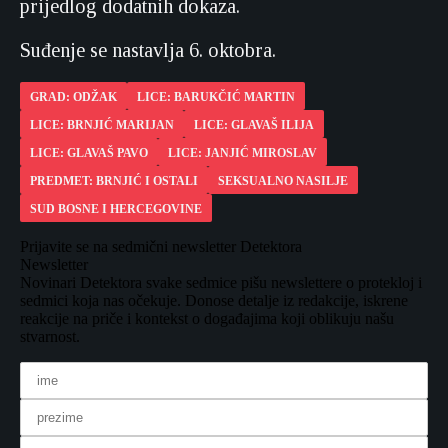
prijedlog dodatnih dokaza.
Suđenje se nastavlja 6. oktobra.
GRAD: ODŽAK
LICE: BARUKČIĆ MARTIN
LICE: BRNJIĆ MARIJAN
LICE: GLAVAŠ ILIJA
LICE: GLAVAŠ PAVO
LICE: JANJIĆ MIROSLAV
PREDMET: BRNJIĆ I OSTALI
SEKSUALNO NASILJE
SUD BOSNE I HERCEGOVINE
Prijavite se na sedmični newsletter Detektora
Newsletter
Novinari Detektora svake sedmice pišu newslettere o protekloj i
sedmici koja nas očekuje. Donose detalje iz redakcije, iskrene
reakcije na priče i kontekst o događajima koji oblikuju našu
stvarnost.