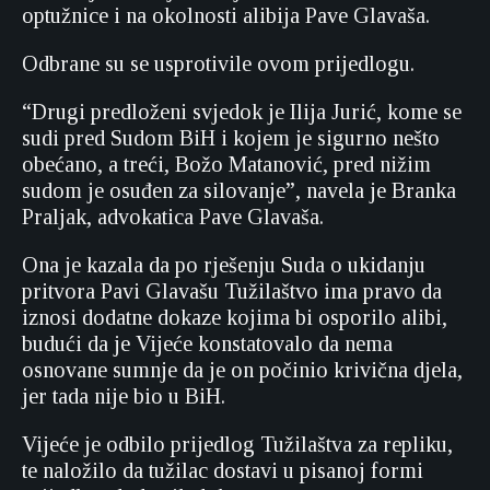
optužnice i na okolnosti alibija Pave Glavaša.
Odbrane su se usprotivile ovom prijedlogu.
“Drugi predloženi svjedok je Ilija Jurić, kome se
sudi pred Sudom BiH i kojem je sigurno nešto
obećano, a treći, Božo Matanović, pred nižim
sudom je osuđen za silovanje”, navela je Branka
Praljak, advokatica Pave Glavaša.
Ona je kazala da po rješenju Suda o ukidanju
pritvora Pavi Glavašu Tužilaštvo ima pravo da
iznosi dodatne dokaze kojima bi osporilo alibi,
budući da je Vijeće konstatovalo da nema
osnovane sumnje da je on počinio krivična djela,
jer tada nije bio u BiH.
Vijeće je odbilo prijedlog Tužilaštva za repliku,
te naložilo da tužilac dostavi u pisanoj formi