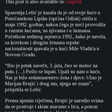
This post is also available in:
English
Spasenija Lešić je kazala da je od svoje kuće u
Potočanskom Lipiku (općina Odžak) otišla u
maju 1992. godine, nakon čega je noći provodila
u raznim kućama, na njivama i u šumama.
Početkom sedmog mjeseca 1992., kako je navela,
sa kćerkom i drugim ženama srpske
nacionalnosti spavala je u kući Mile Vladića u
Novom Gradu.
“Bio je petak naveče, 3. jula, čuo se motor na
putu. (…) Pošlo se lupati. Upali su nam u kuću.
Nas je bilo sedamnaestero žena i djece. Ušao je
Marijan Brnjić i drug mu, njega ne znam”,
prisjetila se Lešić.
Prema njenim riječima, Brnjić je naredio svima
da se postroje i skinu marame s lica, a potom