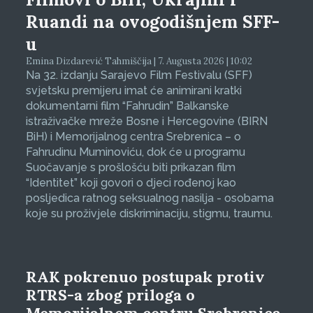
Ruandi na ovogodišnjem SFF-
u
Emina Dizdarević Tahmiščija | 7. Augusta 2026 | 10:02
Na 32. izdanju Sarajevo Film Festivalu (SFF)
svjetsku premijeru imat će animirani kratki
dokumentarni film “Fahrudin” Balkanske
istraživačke mreže Bosne i Hercegovine (BIRN
BiH) i Memorijalnog centra Srebrenica – o
Fahrudinu Muminoviću, dok će u programu
Suočavanje s prošlošću biti prikazan film
“Identitet” koji govori o djeci rođenoj kao
posljedica ratnog seksualnog nasilja - osobama
koje su proživjele diskriminaciju, stigmu, traumu.
RAK pokrenuo postupak protiv
RTRS-a zbog priloga o
Memorijalnom centru Srebrenica