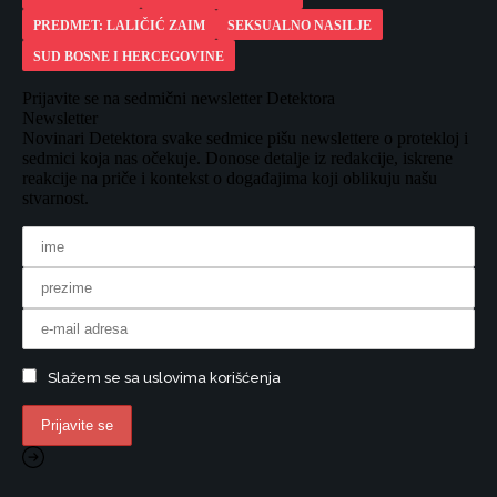
PREDMET: LALIČIĆ ZAIM
SEKSUALNO NASILJE
SUD BOSNE I HERCEGOVINE
Prijavite se na sedmični newsletter Detektora
Newsletter
Novinari Detektora svake sedmice pišu newslettere o protekloj i
sedmici koja nas očekuje. Donose detalje iz redakcije, iskrene
reakcije na priče i kontekst o događajima koji oblikuju našu
stvarnost.
Slažem se sa uslovima korišćenja