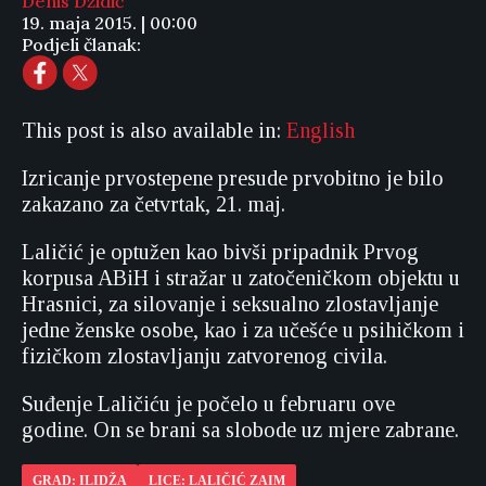
Denis Džidić
19. maja 2015. | 00:00
Podjeli članak:
This post is also available in:
English
Izricanje prvostepene presude prvobitno je bilo
zakazano za četvrtak, 21. maj.
Laličić je optužen kao bivši pripadnik Prvog
korpusa ABiH i stražar u zatočeničkom objektu u
Hrasnici, za silovanje i seksualno zlostavljanje
jedne ženske osobe, kao i za učešće u psihičkom i
fizičkom zlostavljanju zatvorenog civila.
Suđenje Laličiću je počelo u februaru ove
godine. On se brani sa slobode uz mjere zabrane.
GRAD: ILIDŽA
LICE: LALIČIĆ ZAIM