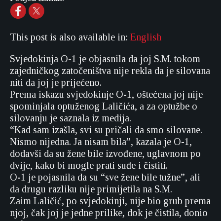
This post is also available in:
English
Svjedokinja O-1 je objasnila da joj S.M. tokom
zajedničkog zatočeništva nije rekla da je silovana
niti da joj je prijećeno.
Prema iskazu svjedokinje O-1, oštećena joj nije
spominjala optuženog Laličića, a za optužbe o
silovanju je saznala iz medija.
“Kad sam izašla, svi su pričali da smo silovane.
Nismo nijedna. Ja nisam bila”, kazala je O-1,
dodavši da su žene bile izvođene, uglavnom po
dvije, kako bi mogle prati suđe i čistiti.
O-1 je pojasnila da su “sve žene bile tužne”, ali
da drugu razliku nije primijetila na S.M.
Zaim Laličić, po svjedokinji, nije bio grub prema
njoj, čak joj je jedne prilike, dok je čistila, donio