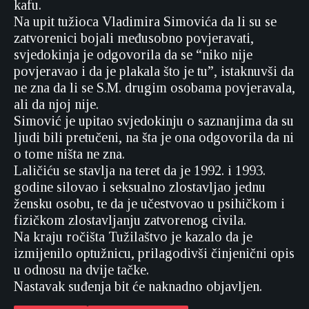
kafu.
Na upit tužioca Vladimira Simovića da li su se
zatvorenici bojali međusobno povjeravati,
svjedokinja je odgovorila da se “niko nije
povjeravao i da je plakala što je tu”, istaknuvši da
ne zna da li se S.M. drugim osobama povjeravala,
ali da njoj nije.
Simović je upitao svjedokinju o saznanjima da su
ljudi bili pretučeni, na šta je ona odgovorila da ni
o tome ništa ne zna.
Laličiću se stavlja na teret da je 1992. i 1993.
godine silovao i seksualno zlostavljao jednu
žensku osobu, te da je učestvovao u psihičkom i
fizičkom zlostavljanju zatvorenog civila.
Na kraju ročišta Tužilaštvo je kazalo da je
izmijenilo optužnicu, prilagodivši činjenični opis
u odnosu na dvije tačke.
Nastavak suđenja bit će naknadno objavljen.