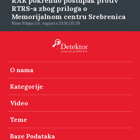
RAK pokrenuo postupak protiv
RTRS-a zbog priloga o
Memorijalnom centru Srebrenica
Nino Bilajac | 6. Augusta 2026 | 15:39
O nama
Kategorije
Video
Teme
Baze Podataka