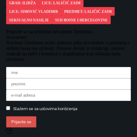
GRAD: ILIDŽA
LICE: LALIČIĆ ZAIM
LICE: SIMOVIĆ VLADIMIR
PREDMET: LALIČIĆ ZAIM
SEKSUALNO NASILJE
SUD BOSNE I HERCEGOVINE
Prijavite se na sedmični newsletter Detektora
Newsletter
Novinari Detektora svake sedmice pišu newslettere o protekloj i
sedmici koja nas očekuje. Donose detalje iz redakcije, iskrene
reakcije na priče i kontekst o događajima koji oblikuju našu
stvarnost.
Slažem se sa uslovima korišćenja