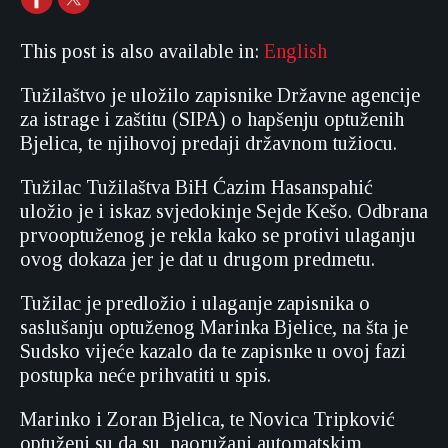
This post is also available in:
English
Tužilaštvo je uložilo zapisnike Državne agencije
za istrage i zaštitu (SIPA) o hapšenju optuženih
Bjelica, te njihovoj predaji državnom tužiocu.
Tužilac Tužilaštva BiH Ćazim Hasanspahić
uložio je i iskaz svjedokinje Sejde Kešo. Odbrana
prvooptuženog je rekla kako se protivi ulaganju
ovog dokaza jer je dat u drugom predmetu.
Tužilac je predložio i ulaganje zapisnika o
saslušanju optuženog Marinka Bjelice, na šta je
Sudsko vijeće kazalo da te zapisnke u ovoj fazi
postupka neće prihvatiti u spis.
Marinko i Zoran Bjelica, te Novica Tripković
optuženi su da su, naoružani automatskim