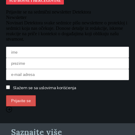
SUD BOSNE I HERCEGOVINE
Prijavite se na sedmični newsletter Detektora
Newsletter
Novinari Detektora svake sedmice pišu newslettere o protekloj i
sedmici koja nas očekuje. Donose detalje iz redakcije, iskrene
reakcije na priče i kontekst o događajima koji oblikuju našu
stvarnost.
Slažem se sa uslovima korišćenja
Saznajte više