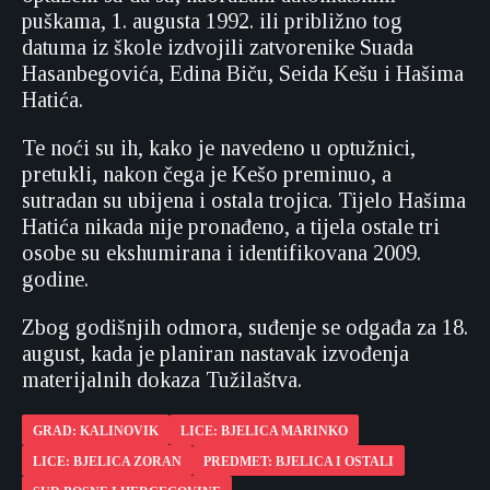
puškama, 1. augusta 1992. ili približno tog
datuma iz škole izdvojili zatvorenike Suada
Hasanbegovića, Edina Biču, Seida Kešu i Hašima
Hatića.
Te noći su ih, kako je navedeno u optužnici,
pretukli, nakon čega je Kešo preminuo, a
sutradan su ubijena i ostala trojica. Tijelo Hašima
Hatića nikada nije pronađeno, a tijela ostale tri
osobe su ekshumirana i identifikovana 2009.
godine.
Zbog godišnjih odmora, suđenje se odgađa za 18.
august, kada je planiran nastavak izvođenja
materijalnih dokaza Tužilaštva.
GRAD: KALINOVIK
LICE: BJELICA MARINKO
LICE: BJELICA ZORAN
PREDMET: BJELICA I OSTALI