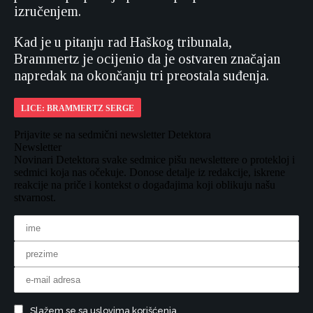
izručenjem.
Kad je u pitanju rad Haškog tribunala,
Brammertz je ocijenio da je ostvaren značajan
napredak na okončanju tri preostala suđenja.
LICE: BRAMMERTZ SERGE
Prijavite se na sedmični newsletter Detektora
Newsletter
Novinari Detektora svake sedmice pišu newslettere o protekloj i
sedmici koja nas očekuje. Donose detalje iz redakcije, iskrene
reakcije na priče i kontekst o događajima koji oblikuju našu
stvarnost.
Slažem se sa uslovima korišćenja