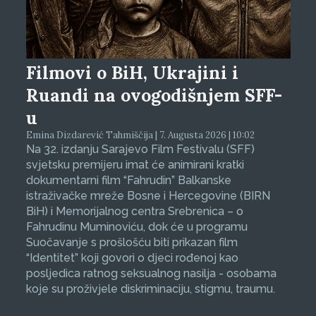
Filmovi o BiH, Ukrajini i
Ruandi na ovogodišnjem SFF-
u
Emina Dizdarević Tahmiščija | 7. Augusta 2026 | 10:02
Na 32. izdanju Sarajevo Film Festivalu (SFF)
svjetsku premijeru imat će animirani kratki
dokumentarni film “Fahrudin” Balkanske
istraživačke mreže Bosne i Hercegovine (BIRN
BiH) i Memorijalnog centra Srebrenica – o
Fahrudinu Muminoviću, dok će u programu
Suočavanje s prošlošću biti prikazan film
“Identitet” koji govori o djeci rođenoj kao
posljedica ratnog seksualnog nasilja - osobama
koje su proživjele diskriminaciju, stigmu, traumu.