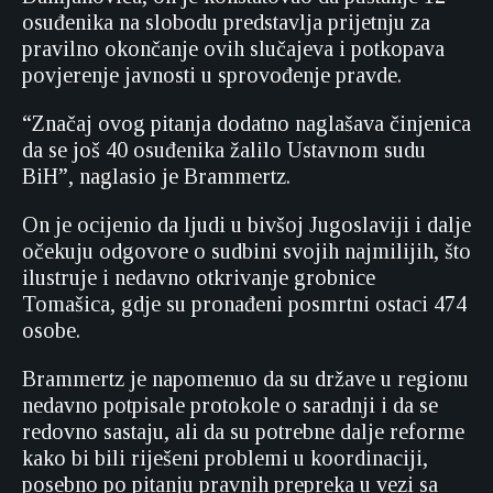
osuđenika na slobodu predstavlja prijetnju za
pravilno okončanje ovih slučajeva i potkopava
povjerenje javnosti u sprovođenje pravde.
“Značaj ovog pitanja dodatno naglašava činjenica
da se još 40 osuđenika žalilo Ustavnom sudu
BiH”, naglasio je Brammertz.
On je ocijenio da ljudi u bivšoj Jugoslaviji i dalje
očekuju odgovore o sudbini svojih najmilijih, što
ilustruje i nedavno otkrivanje grobnice
Tomašica, gdje su pronađeni posmrtni ostaci 474
osobe.
Brammertz je napomenuo da su države u regionu
nedavno potpisale protokole o saradnji i da se
redovno sastaju, ali da su potrebne dalje reforme
kako bi bili riješeni problemi u koordinaciji,
posebno po pitanju pravnih prepreka u vezi sa