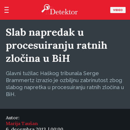
VIDEO
Slab napredak u
procesuiranju ratnih
zločina u BiH
Glavni tužilac Haškog tribunala Serge
Brammertz izrazio je ozbiljnu zabrinutost zbog
slabog napretka u procesuiranju ratnih zločina u
BiH.
Autor:
Marija Taušan
6. decembra 2013. | 00:00