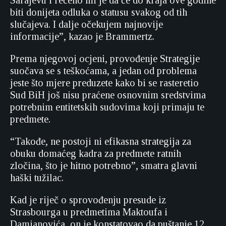
Sarajevu i rečeno mi je da će do kraja ove godine
biti donijeta odluka o statusu svakog od tih
slučajeva. I dalje očekujem najnovije
informacije”, kazao je Brammertz.
Prema njegovoj ocjeni, provođenje Strategije
suočava se s teškoćama, a jedan od problema
jeste što mjere preduzete kako bi se rasteretio
Sud BiH još nisu praćene osnovnim sredstvima
potrebnim entitetskih sudovima koji primaju te
predmete.
“Takođe, ne postoji ni efikasna strategija za
obuku domaćeg kadra za predmete ratnih
zločina, što je hitno potrebno”, smatra glavni
haški tužilac.
Kad je riječ o sprovođenju presude iz
Strasbourga u predmetima Maktoufa i
Damjanovića, on je konstatovao da puštanje 12