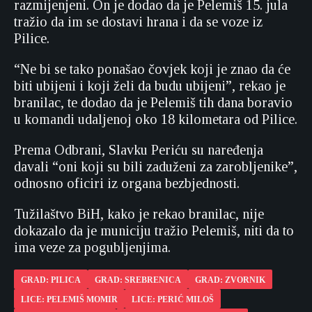
razmijenjeni. On je dodao da je Pelemiš 15. jula
tražio da im se dostavi hrana i da se voze iz
Pilice.
“Ne bi se tako ponašao čovjek koji je znao da će
biti ubijeni i koji želi da budu ubijeni”, rekao je
branilac, te dodao da je Pelemiš tih dana boravio
u komandi udaljenoj oko 18 kilometara od Pilice.
Prema Odbrani, Slavku Periću su naređenja
davali “oni koji su bili zaduženi za zarobljenike”,
odnosno oficiri iz organa bezbjednosti.
Tužilaštvo BiH, kako je rekao branilac, nije
dokazalo da je municiju tražio Pelemiš, niti da to
ima veze za pogubljenjima.
GRAD: PILICA
GRAD: SREBRENICA
GRAD: ZVORNIK
LICE: PELEMIŠ MOMIR
LICE: PERIĆ MILOŠ