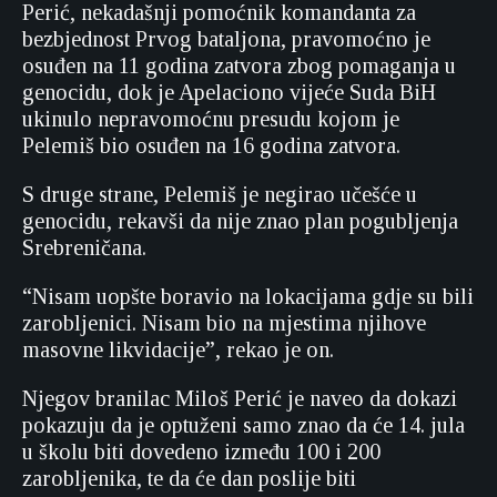
Perić, nekadašnji pomoćnik komandanta za
bezbjednost Prvog bataljona, pravomoćno je
osuđen na 11 godina zatvora zbog pomaganja u
genocidu, dok je Apelaciono vijeće Suda BiH
ukinulo nepravomoćnu presudu kojom je
Pelemiš bio osuđen na 16 godina zatvora.
S druge strane, Pelemiš je negirao učešće u
genocidu, rekavši da nije znao plan pogubljenja
Srebreničana.
“Nisam uopšte boravio na lokacijama gdje su bili
zarobljenici. Nisam bio na mjestima njihove
masovne likvidacije”, rekao je on.
Njegov branilac Miloš Perić je naveo da dokazi
pokazuju da je optuženi samo znao da će 14. jula
u školu biti dovedeno između 100 i 200
zarobljenika, te da će dan poslije biti