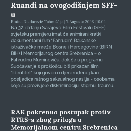
Ruandi na ovogodišnjem SFF-
u
Emina Dizdarević Tahmiščija | 7. Augusta 2026 | 10:02
Na 32. izdanju Sarajevo Film Festivalu (SFF)
svjetsku premijeru imat će animirani kratki
dokumentarni film “Fahrudin” Balkanske
istraživačke mreže Bosne i Hercegovine (BIRN
BiH) i Memorijalnog centra Srebrenica – o
Fahrudinu Muminoviću, dok će u programu
Suočavanje s prošlošću biti prikazan film
“Identitet” koji govori o djeci rođenoj kao
posljedica ratnog seksualnog nasilja - osobama
koje su proživjele diskriminaciju, stigmu, traumu.
RAK pokrenuo postupak protiv
RTRS-a zbog priloga o
Memorijalnom centru Srebrenica