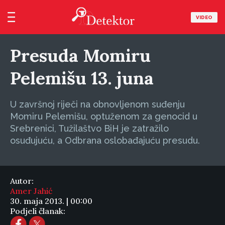
VIDEO
Presuda Momiru
Pelemišu 13. juna
U završnoj riječi na obnovljenom suđenju
Momiru Pelemišu, optuženom za genocid u
Srebrenici, Tužilaštvo BiH je zatražilo
osuđujuću, a Odbrana oslobađajuću presudu.
Autor:
Amer Jahić
30. maja 2013. | 00:00
Podjeli članak: