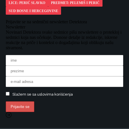
LICE: PERIĆ SLAVKO
PREDMET: PELEMIŠ I PERIĆ
SUD BOSNE I HERCEGOVINE
Prijavite se na sedmični newsletter Detektora
Newsletter
Novinari Detektora svake sedmice pišu newslettere o protekloj i
sedmici koja nas očekuje. Donose detalje iz redakcije, iskrene
reakcije na priče i kontekst o događajima koji oblikuju našu
stvarnost.
Slažem se sa uslovima korišćenja