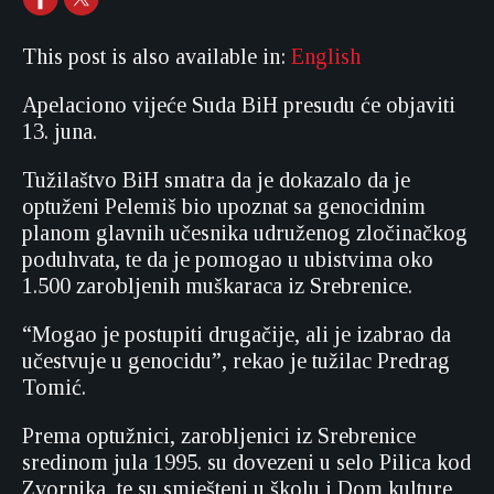
This post is also available in:
English
Apelaciono vijeće Suda BiH presudu će objaviti
13. juna.
Tužilaštvo BiH smatra da je dokazalo da je
optuženi Pelemiš bio upoznat sa genocidnim
planom glavnih učesnika udruženog zločinačkog
poduhvata, te da je pomogao u ubistvima oko
1.500 zarobljenih muškaraca iz Srebrenice.
“Mogao je postupiti drugačije, ali je izabrao da
učestvuje u genocidu”, rekao je tužilac Predrag
Tomić.
Prema optužnici, zarobljenici iz Srebrenice
sredinom jula 1995. su dovezeni u selo Pilica kod
Zvornika, te su smješteni u školu i Dom kulture,