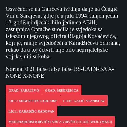
Osvrćući se na Galićevu tvrdnju da je na Čengić
Vili u Sarajevu, gdje je u julu 1994. ranjen jedan
13-godišnji dječak, bilo jedinica ABiH,
zastupnica Optužbe suočila je svjedoka sa
iskazom njegovog oficira Blagoja Kovačevića,
koji je, ranije svjedočeći u Karadžićevu odbranu,
rekao da u toj četvrti nije bilo neprijateljske
vojske, niti sukoba.
Normal
0
21
false
false
false
BS-LATN-BA
X-
NONE
X-NONE
GRAD: SARAJEVO
GRAD: SREBRENICA
LICE: EDGERTON CAROLINE
LICE: GALIĆ STANISLAV
LICE: KARADŽIĆ RADOVAN
MEĐUNARODNI KRIVIČNI SUD ZA BIVŠU JUGOSLAVIJU (MKSJ)