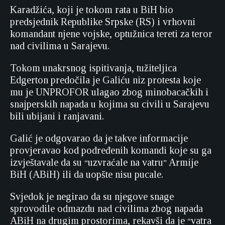
Karadžića, koji je tokom rata u BiH bio
predsjednik Republike Srpske (RS) i vrhovni
komandant njene vojske, optužnica tereti za teror
nad civilima u Sarajevu.
Tokom unakrsnog ispitivanja, tužiteljica
Edgerton predočila je Galiću niz protesta koje
mu je UNPROFOR ulagao zbog minobacačkih i
snajperskih napada u kojima su civili u Sarajevu
bili ubijani i ranjavani.
Galić je odgovarao da je takve informacije
provjeravao kod podređenih komandi koje su ga
izvještavale da su
uzvraćale na vatru
Armije
“
”
BiH (ABiH) ili da uopšte nisu pucale.
Svjedok je negirao da su njegove snage
sprovodile odmazdu nad civilima zbog napada
ABiH na drugim prostorima, rekavši da je
vatra
“