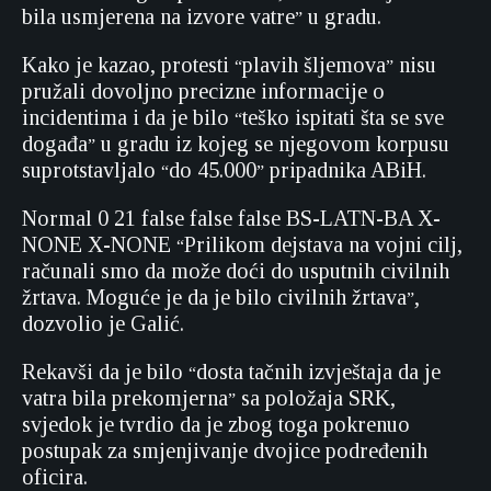
bila usmjerena na izvore vatre
u gradu.
”
Kako je kazao, protesti
plavih šljemova
nisu
“
”
pružali dovoljno precizne informacije o
incidentima i da je bilo
teško ispitati šta se sve
“
događa
u gradu iz kojeg se njegovom korpusu
”
suprotstavljalo
do 45.000
pripadnika ABiH.
“
”
Normal
0
21
false
false
false
BS-LATN-BA
X-
NONE
X-NONE
Prilikom dejstava na vojni cilj,
“
računali smo da može doći do usputnih civilnih
žrtava. Moguće je da je bilo civilnih žrtava
,
”
dozvolio je Galić.
Rekavši da je bilo
dosta tačnih izvještaja da je
“
vatra bila prekomjerna
sa položaja SRK,
”
svjedok je tvrdio da je zbog toga pokrenuo
postupak za smjenjivanje dvojice podređenih
oficira.