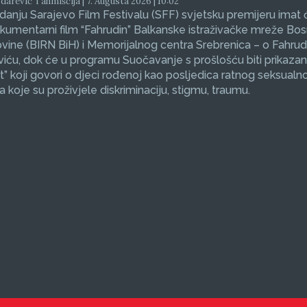
arević Tahmiščija | 7. Augusta 2026 | 10:02
zdanju Sarajevo Film Festivalu (SFF) svjetsku premijeru imat 
okumentarni film “Fahrudin” Balkanske istraživačke mreže Bos
ine (BIRN BiH) i Memorijalnog centra Srebrenica – o Fahrud
ću, dok će u programu Suočavanje s prošlošću biti prikazan
et” koji govori o djeci rođenoj kao posljedica ratnog seksualno
koje su proživjele diskriminaciju, stigmu, traumu.