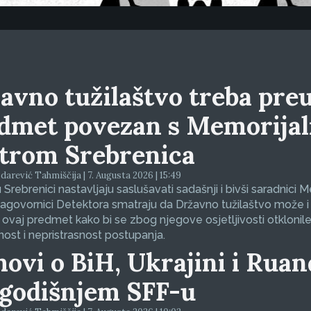
avno tužilaštvo treba preu
dmet povezan s Memorija
trom Srebrenica
arević Tahmiščija | 7. Augusta 2026 | 15:49
 Srebrenici nastavljaju saslušavati sadašnji i bivši saradnici 
sagovornici Detektora smatraju da Državno tužilaštvo može i
 ovaj predmet kako bi se zbog njegove osjetljivosti otklonil
nost i nepristrasnost postupanja.
movi o BiH, Ukrajini i Ruan
godišnjem SFF-u