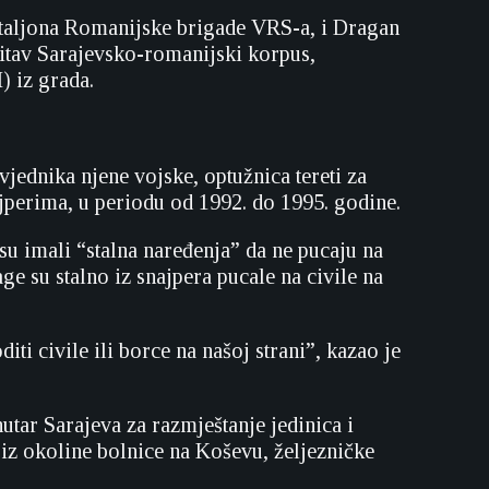
ataljona Romanijske brigade VRS-a, i Dragan
 čitav Sarajevsko-romanijski korpus,
 iz grada.
jednika njene vojske, optužnica tereti za
jperima, u periodu od 1992. do 1995. godine.
 su imali “stalna naređenja” da ne pucaju na
e su stalno iz snajpera pucale na civile na
iti civile ili borce na našoj strani”, kazao je
utar Sarajeva za razmještanje jedinica i
iz okoline bolnice na Koševu, željezničke