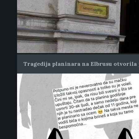
Tragedija planinara na Elbrusu otvorila 