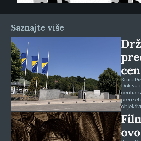
Saznajte više
Drž
pre
cen
Emina Dizd
Dok se u
centra, 
preuzeti
objektiv
Fil
ovo