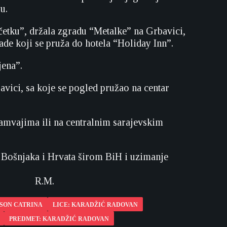
u.
etku”, držala zgradu “Metalke” na Grbavici,
ade koji se pruža do hotela “Holiday Inn”.
jena”.
vici, sa koje se pogled pružao na centar
ramvajima ili na centralnim sarajevskim
n Bošnjaka i Hrvata širom BiH i uzimanje
.
FSON CATRINA
LICE: KARADŽIĆ RADOVAN
PREDMET: KARADŽIĆ RADOVAN