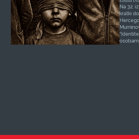
Emina Dizd
Na 32. i
kratki d
Hercegov
Muminovi
“Identit
osobama 