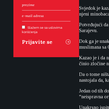
Svjedok je kaza
njeni minobaca
Potvrđujući da 
Slažem se sa uslovima
Sarajevu.
korišćenja
Dok ga je unakr
muslimana sa 
Kazao je i da 
činio zločine n
Da o tome ništ
nastojala da, k
Jedan od tih d
“neispravna o
Unakrsno ispitu