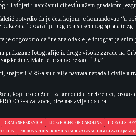
li i vidjeti i nanišaniti ciljevi u užem gradskom jezgr
aletić potvrdio da je četa kojom je komandovao “u poč
je pokazala fotografiju pogleda sa sedmog sprata te zgr
ta je odgovorio da “ne zna odakle je fotografija sniml
u prikazane fotografije iz druge visoke zgrade na Grba
mvajske šine, Maletić je samo rekao: “Da.”
i, snajperi VRS-a su u više navrata napadali civile u t
iću, koji je optužen i za genocid u Srebrenici, progo
ROFOR-a za taoce, biće nastavljeno sutra.
R.M
GRAD: SREBRENICA
LICE: EDGERTON CAROLINE
LICE: GUSTAF
VESELIN
MEĐUNARODNI KRIVIČNI SUD ZA BIVŠU JUGOSLAVIJU (MKSJ)