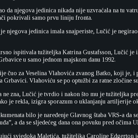
o da njegova jedinica nikada nije uzvraćala na tu vatru,
či pokrivali samo prvu liniju fronta.
je njegova jedinica imala snajperiste, Lučić je negirao 
sno ispitivala tužiteljka Katrina Gustafsson, Lučić je 
Grbavice u samo jednom majskom danu 1992.
nije čuo za Veselina Vlahovića zvanog Batko, koji je, 
a Grbavici. Vlahoviću se po optužbi za ratne zločine s
a ne zna, Lučić je tvrdio i nakon što mu je tužiteljka
ako je rekla, izigra sporazum o uklanjanju artiljerije o
okumenata bilo je naređenje Glavnog štaba VRS-a da s
ruđa”, a da se sljedećeg dana ona povuku pred očim
jući svjedoka Maletića, tužiteljka Caroline Edgerton je