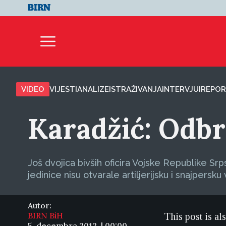
VIDEO
VIJESTI
ANALIZE
ISTRAŽIVANJA
INTERVJUI
REPOR
Karadžić: Odbr
Još dvojica bivših oficira Vojske Republike S
jedinice nisu otvarale artiljerijsku i snajpersku
Autor:
BIRN BiH
This post is al
5. decembra 2012. | 00:00