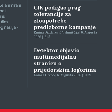
će animirani
CIK podigao prag
ne i
tolerancije za
inu
zloupotrebe
 film
predizborne kampanje
g nasilja -
Emina Dizdarević Tahmiščija | 6. Augusta
2026 | 13:15
Detektor objavio
multimedijalnu
stranicu o
prijedorskim logorima
Lamija Grebo | 6. Augusta 2026 | 10:39