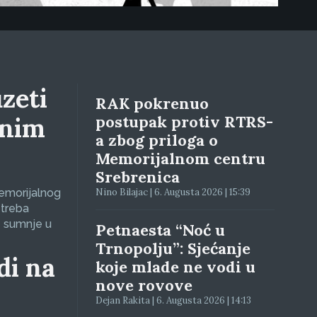
zeti
RAK pokrenuo
lnim
postupak protiv RTRS-
a zbog priloga o
Memorijalnom centru
Srebrenica
Memorijalnog
Nino Bilajac | 6. Augusta 2026 | 15:39
 treba
e sumnje u
Petnaesta “Noć u
Trnopolju”: Sjećanje
di na
koje mlade ne vodi u
nove rovove
Dejan Rakita | 6. Augusta 2026 | 14:13