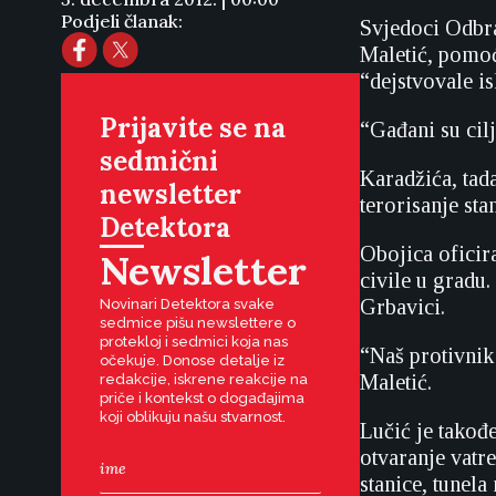
Podjeli članak:
Svjedoci Odbra
Maletić, pomoćn
“dejstvovale i
Prijavite se na
“Gađani su cilj
sedmični
Karadžića, tad
newsletter
terorisanje st
Detektora
Obojica oficira
Newsletter
civile u gradu
Grbavici.
Novinari Detektora svake
sedmice pišu newslettere o
protekloj i sedmici koja nas
“Naš protivnik 
očekuje. Donose detalje iz
Maletić.
redakcije, iskrene reakcije na
priče i kontekst o događajima
koji oblikuju našu stvarnost.
Lučić je takođ
otvaranje vatr
stanice, tunela