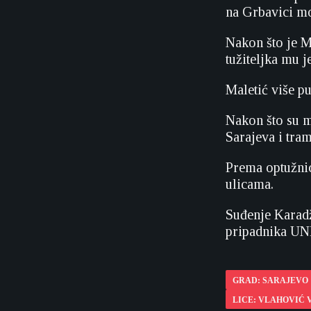
na Grbavici mog
Nakon što je M
tužiteljka mu 
Maletić više pu
Nakon što su m
Sarajeva i tra
Prema optužnic
ulicama.
Suđenje Karadž
pripadnika UNP
GRAD: SARAJEVO
LICE: VLAHOVIĆ 