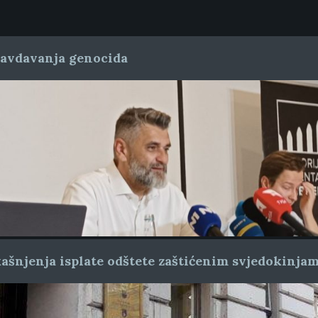
ravdavanja genocida
ašnjenja isplate odštete zaštićenim svjedokinja