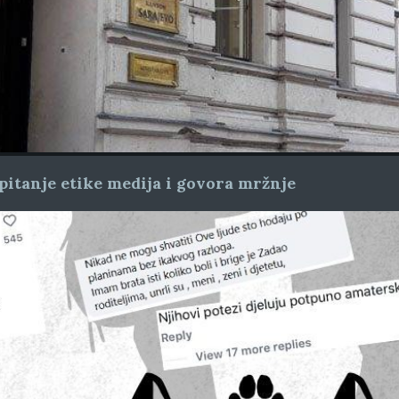
pitanje etike medija i govora mržnje