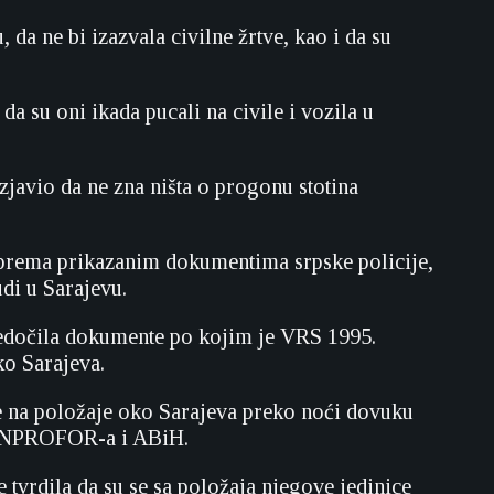
 da ne bi izazvala civilne žrtve, kao i da su
da su oni ikada pucali na civile i vozila u
izjavio da ne zna ništa o progonu stotina
i prema prikazanim dokumentima srpske policije,
udi u Sarajevu.
 predočila dokumente po kojim je VRS 1995.
ko Sarajeva.
e na položaje oko Sarajeva preko noći dovuku
a UNPROFOR-a i ABiH.
 tvrdila da su se sa položaja njegove jedinice