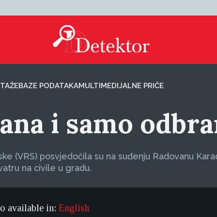
TAŽE
BAZE PODATAKA
MULTIMEDIJALNE PRIČE
ana i samo odbra
rpske (VRS) posvjedočila su na suđenju Radovanu Kara
 vatru na civile u gradu.
so available in:
English