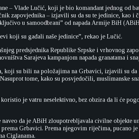
ne – Vlade Lučić, koji je bio komandant jednog od b
ik zapovjednika – izjavili su da su te jedinice, kao i
sključivo u samoodbrani” od napada Armije BiH (ABiH)
evi koji su gađali naše jedinice”, rekao je Lučić.
ašnjeg predsjednika Republike Srpske i vrhovnog zapov
anovništva Sarajeva kampanjom napada granatama i sna
, koji su bili na položajima na Grbavici, izjavili su da
. Nasuprot tome, kako su posvjedočili, muslimanske snag
koristio je vatru neselektivno, bez obzira da li će pogod
e naveo da je ABiH zloupotrebljavala civilne objekte un
e prema Grbavici. Prema njegovim riječima, pucano je 
 na Ciglanama.