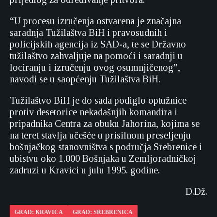
“U procesu izručenja ostvarena je značajna
saradnja Tužilaštva BiH i pravosudnih i
policijskih agencija iz SAD-a, te se Državno
tužilaštvo zahvaljuje na pomoći i saradnji u
lociranju i izručenju ovog osumnjičenog”,
navodi se u saopćenju Tužilaštva BiH.
Tužilaštvo BiH je do sada podiglo optužnice
protiv desetorice nekadašnjih komandira i
pripadnika Centra za obuku Jahorina, kojima se
na teret stavlja učešće u prisilnom preseljenju
bošnjačkog stanovništva s područja Srebrenice i
ubistvu oko 1.000 Bošnjaka u Zemljoradničkoj
zadruzi u Kravici u julu 1995. godine.
D.Dž.
GRAD: KRAVICA
GRAD: SREBRENICA