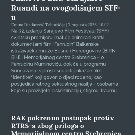
Ruandi na ovogodišnjem SFF-
u
Emina Dizdarević Tahmiščija | 7. Augusta 2026 | 10:02
Na 32. izdanju Sarajevo Film Festivalu (SFF)
svjetsku premijeru imat će animirani kratki
dokumentarni film “Fahrudin” Balkanske
istraživačke mreže Bosne i Hercegovine (BIRN
BiH) i Memorijalnog centra Srebrenica – o
Fahrudinu Muminoviću, dok će u programu
Suočavanje s prošlošću biti prikazan film
“Identitet” koji govori o djeci rođenoj kao
posljedica ratnog seksualnog nasilja - osobama
koje su proživjele diskriminaciju, stigmu, traumu.
RAK pokrenuo postupak protiv
RTRS-a zbog priloga o
Memorijalnom centru Srebrenica