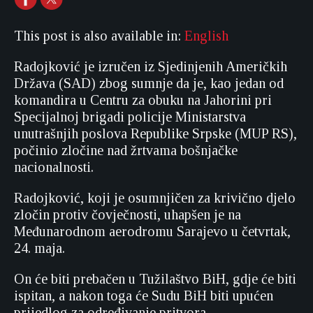
This post is also available in:
English
Radojković je izručen iz Sjedinjenih Američkih
Država (SAD) zbog sumnje da je, kao jedan od
komandira u Centru za obuku na Jahorini pri
Specijalnoj brigadi policije Ministarstva
unutrašnjih poslova Republike Srpske (MUP RS),
počinio zločine nad žrtvama bošnjačke
nacionalnosti.
Radojković, koji je osumnjičen za krivično djelo
zločin protiv čovječnosti, uhapšen je na
Međunarodnom aerodromu Sarajevo u četvrtak,
24. maja.
On će biti prebačen u Tužilaštvo BiH, gdje će biti
ispitan, a nakon toga će Sudu BiH biti upućen
prijedlog za određivanje pritvora.