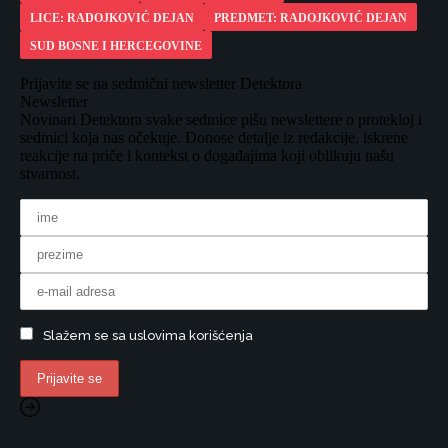
LICE: RADOJKOVIĆ DEJAN
PREDMET: RADOJKOVIĆ DEJAN
SUD BOSNE I HERCEGOVINE
Prijavite se na sedmični newsletter Detektora
Newsletter
Novinari Detektora svake sedmice pišu newslettere o protekloj i
sedmici koja nas očekuje. Donose detalje iz redakcije, iskrene
reakcije na priče i kontekst o događajima koji oblikuju našu
stvarnost.
Slažem se sa uslovima korišćenja