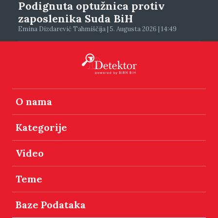
Podignuta optužnica protiv
zaposlenika Suda BiH
Emina Dizdarević Tahmiščija | 5. Augusta 2026 | 14:49
O nama
Kategorije
Video
Teme
Baze Podataka