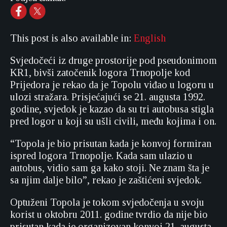
This post is also available in:
English
Svjedočeći iz druge prostorije pod pseudonimom
KR1, bivši zatočenik logora Trnopolje kod
Prijedora je rekao da je Topolu viđao u logoru u
ulozi stražara. Prisjećajući se 21. augusta 1992.
godine, svjedok je kazao da su tri autobusa stigla
pred logor u koji su ušli civili, među kojima i on.
“Topola je bio prisutan kada je konvoj formiran
ispred logora Trnopolje. Kada sam ulazio u
autobus, vidio sam ga kako stoji. Ne znam šta je
sa njim dalje bilo”, rekao je zaštićeni svjedok.
Optuženi Topola je tokom svjedočenja u svoju
korist u oktobru 2011. godine tvrdio da nije bio
prisutan kada je organizovan konvoj 21. augusta