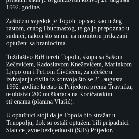
1992. godine.
Zaštićeni svjedok je Topolu opisao kao nižeg
rastom, crnog i bucmastog, te ga je prepoznao u
sudnici, nakon što su mu na monitoru prikazani
optuženi sa braniocima.
Tužilaštvo BiH tereti Topolu, skupa sa Sašom
Zečevićem, Radoslavom Kneževićem, Marinkom
Ljepojom i Petrom Čivčićem, za učešće u
izdvajanju civila iz konvoja što se 21. augusta
1992. godine kretao iz Prijedora prema Travniku,
te ubistvu 200 muškaraca na Korićanskim
stijenama (planina Vlašić).
U optužnici stoji da je Topola bio stražar u
Trnopolju, dok su ostali optuženi bili pripadnici
Stanice javne bezbjednosti (SJB) Prijedor.