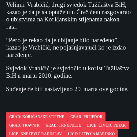
Velimir Vrabičić, drugi svjedok Tužilaštva BiH,
kazao je da je sa optuženim Čivčićem razgovarao
o ubistvima na Korićanskim stijenama nakon
rata.
“Pero je rekao da je ubijanje bilo naređeno”,
kazao je Vrabičić, ne pojašnjavajući ko je izdao
naređenje.
Svjedok Vrabičić je svjedočio u korist Tužilaštva
BiH u martu 2010. godine.
Suđenje će biti nastavljeno 29. marta ove godine.
GRAD: KORIĆANSKE STIJENE
GRAD: PRIJEDOR
GRAD: TRAVNIK
GRAD: TRNOPOLJE
LICE: ČIVČIĆ PETAR
LICE: KNEŽEVIĆ RADOSLAV
LICE: LJEPOJA MARINKO