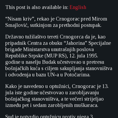
This post is also available in:
English
“Nisam kriv”, rekao je Crnogorac pred Mirom
Smajlović, sutkinjom za prethodni postupak.
Državno tužilaštvo tereti Crnogorca da je, kao
pripadnik Centra za obuku “Jahorina” Specijalne
brigade Ministarstva unutrašnjih poslova
Republike Srpske (MUP RS), 12. jula 1995.
godine u naselju Budak učestvovao u pretresu
bošnjačkih kuća s ciljem sakupljanja stanovništva
i odvođenja u bazu UN-a u Potočarima.
Kako je navedeno u optužnici, Crnogorac je 13.
jula iste godine učestvovao u zarobljavanju
bošnjačkog stanovništva, a te večeri strijeljao
između pet i sedam zarobljenih muškaraca.
Sud je potvrdio optužnicu protiv njega 3.