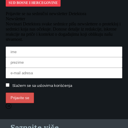
SUD BOSNE I HERCEGOVINE
Prijavite se na sedmični newsletter Detektora
Newsletter
Novinari Detektora svake sedmice pišu newslettere o protekloj i
sedmici koja nas očekuje. Donose detalje iz redakcije, iskrene
reakcije na priče i kontekst o događajima koji oblikuju našu
stvarnost.
Slažem se sa uslovima korišćenja
Saznajte više