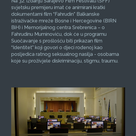
Na 32. izdanju Sarajevo Film Festivalu (SFF)
svjetsku premijeru imat će animirani kratki
dokumentarni film “Fahrudin” Balkanske
istraživačke mreže Bosne i Hercegovine (BIRN
BiH) i Memorijalnog centra Srebrenica – o
Fahrudinu Muminoviću, dok će u programu
Suočavanje s prošlošću biti prikazan film
“Identitet” koji govori o djeci rođenoj kao
posljedica ratnog seksualnog nasilja - osobama
koje su proživjele diskriminaciju, stigmu, traumu.