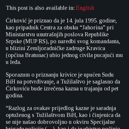
This post is also available in:
English
Ćirković je priznao da je 14. jula 1995. godine,
kao pripadnik Centra za obuku “Jahorina” pri
Ministarstvu unutrašnjih poslova Republike
Srpske (MUP RS), po naredbi svog komandanta,
u blizini Zemljoradničke zadruge Kravica
(općina Bratunac) ubio jednog civila pucajući mu
u leđa.
Sporazum o priznanju krivice je upućen Sudu
BiH na potvrđivanje, a Tužilaštvo je saglasno da
Ćirkoviću bude izrečena kazna u trajanju od pet
godina.
“Razlog za ovakav prijedlog kazne je saradnja
optuženog s Tužilaštvom BiH, kao i činjenica da
se nije našao dobrovoljno u okviru Specijalne
brigade policije (…), kao i da je ubistvo počinio