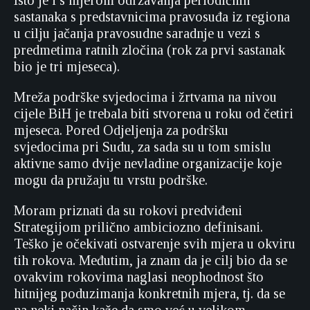
Isto je i s mjerom održavanja periodičnih
sastanaka s predstavnicima pravosuđa iz regiona
u cilju jačanja pravosudne saradnje u vezi s
predmetima ratnih zločina (rok za prvi sastanak
bio je tri mjeseca).
Mreža podrške svjedocima i žrtvama na nivou
cijele BiH je trebala biti stvorena u roku od četiri
mjeseca. Pored Odjeljenja za podršku
svjedocima pri Sudu, za sada su u tom smislu
aktivne samo dvije nevladine organizacije koje
mogu da pružaju tu vrstu podrške.
Moram priznati da su rokovi predviđeni
Strategijom prilično ambiciozno definisani.
Teško je očekivati ostvarenje svih mjera u okviru
tih rokova. Međutim, ja znam da je cilj bio da se
ovakvim rokovima naglasi neophodnost što
hitnijeg poduzimanja konkretnih mjera, tj. da se