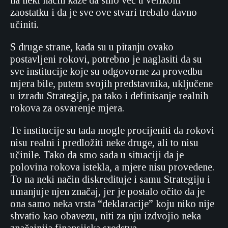
na neki način kaže da smo već u velikom
zaostatku i da je sve ove stvari trebalo davno
učiniti.
S druge strane, kada su u pitanju ovako
postavljeni rokovi, potrebno je naglasiti da su
sve institucije koje su odgovorne za provedbu
mjera bile, putem svojih predstavnika, uključene
u izradu Strategije, pa tako i definisanje realnih
rokova za osvarenje mjera.
Te institucije su tada mogle procijeniti da rokovi
nisu realni i predložiti neke druge, ali to nisu
učinile. Tako da smo sada u situaciji da je
polovina rokova istekla, a mjere nisu provedene.
To na neki način diskredituje i samu Strategiju i
umanjuje njen značaj, jer je postalo očito da je
ona samo neka vrsta “deklaracije” koju niko nije
shvatio kao obavezu, niti za nju izdvojio neka