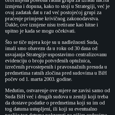
oformljena posebna radna grupa za izradu nacrta
izmjena i dopuna, kako to stoji u Strategiji, već je
ovaj zadatak dat u rad već postojećoj grupi za
praćenje primjene krivičnog zakonodavstva.
Dakle, ove izmjene nisu tretirane kao hitne i
upitno je kada se mogu očekivati.
Što se tiče mjera koje su u nadležnosti Suda,
imali smo obavezu da u roku od 30 dana od
usvajanja Strategije uspostavimo centralizovanu
evidenciju o broju potvrđenih optužnica,
izrečenih prvostepenih i pravosnažnih presuda u
predmetima ratnih zločina pred sudovima u BiH
počev od 1. marta 2003. godine.
Međutim, ostvarenje ove mjere ne zavisi samo od
Suda BiH već i drugih sudova u zemlji koji treba
da dostave podatke o predmetima koji su im od
tog datuma ustupljeni, ili koji su eventualno