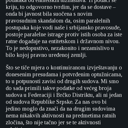
podataka od entitetskih tužilaštava. Ti podaci se
kriju, to odgovorno tvrdim, jer da se dostave –
onda bi javnost bila suočena s novim
pravosudnim skandalom da, osim paralelnih
postupaka koje vodi naše i srbijansko pravosuđe,
postoje paralelne istrage protiv istih osoba za iste
ratne događaje na entitetskom i državnom nivou.
To je nedopustivo, nezakonito i nezamislivo u
bilo kojoj pravno uređenoj zemlji.
Što se tiče mjera o kontinuiranom izvještavanju o
donesenim presudama i potvrđenim optužnicama,
to u potpunosti zavisi od drugih sudova. Mi smo
do sada primili takve podatke od većeg broja
sudova u Federaciji i Brčko Distriktu, ali ni jedan
od sudova Republike Srpske. Za nas ovo bi
jedino moglo da znači da na drugim sudovima
nema nikakvih aktivnosti na predmetima ratnih
zločina, što nije tačno jer se te aktivnosti