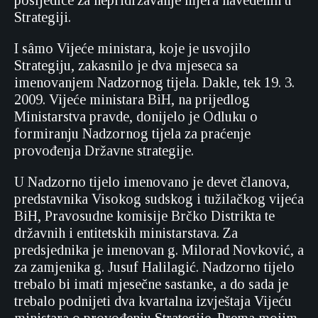
posljedice za nepridržavanje mjera navedenih u
Strategiji.
I sâmo Vijeće ministara, koje je usvojilo
Strategiju, zakasnilo je dva mjeseca sa
imenovanjem Nadzornog tijela. Dakle, tek 19. 3.
2009. Vijeće ministara BiH, na prijedlog
Ministarstva pravde, donijelo je Odluku o
formiranju Nadzornog tijela za praćenje
provođenja Državne strategije.
U Nadzorno tijelo imenovano je devet članova,
predstavnika Visokog sudskog i tužilačkog vijeća
BiH, Pravosudne komisije Brčko Distrikta te
državnih i entitetskih ministarstava. Za
predsjednika je imenovan g. Milorad Novković, a
za zamjenika g. Jusuf Halilagić. Nadzorno tijelo
trebalo bi imati mjesečne sastanke, a do sada je
trebalo podnijeti dva kvartalna izvještaja Vijeću