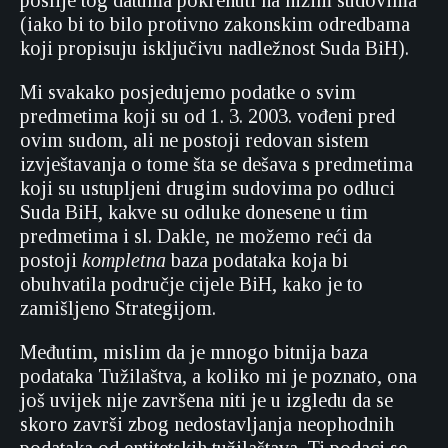
poslije tog datuma pokrenuti na nižim sudovima
(iako bi to bilo protivno zakonskim odredbama
koji propisuju isključivu nadležnost Suda BiH).
Mi svakako posjedujemo podatke o svim
predmetima koji su od 1. 3. 2003. vođeni pred
ovim sudom, ali ne postoji redovan sistem
izvještavanja o tome šta se dešava s predmetima
koji su ustupljeni drugim sudovima po odluci
Suda BiH, kakve su odluke donesene u tim
predmetima i sl. Dakle, ne možemo reći da
postoji
kompletna
baza podataka koja bi
obuhvatila područje cijele BiH, kako je to
zamišljeno Strategijom.
Međutim, mislim da je mnogo bitnija baza
podataka Tužilaštva, a koliko mi je poznato, ona
još uvijek nije završena niti je u izgledu da se
skoro završi zbog nedostavljanja neophodnih