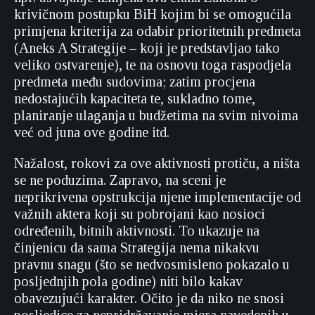
krivičnom postupku BiH kojim bi se omogućila
primjena kriterija za odabir prioritetnih predmeta
(Aneks A Strategije – koji je predstavljao tako
veliko ostvarenje), te na osnovu toga raspodjela
predmeta među sudovima; zatim procjena
nedostajućih kapaciteta te, sukladno tome,
planiranje ulaganja u budžetima na svim nivoima
već od juna ove godine itd.
Nažalost, rokovi za ove aktivnosti protiču, a ništa
se ne poduzima. Zapravo, na sceni je
neprikrivena opstrukcija njene implementacije od
važnih aktera koji su pobrojani kao nosioci
određenih, bitnih aktivnosti. To ukazuje na
činjenicu da sama Strategija nema nikakvu
pravnu snagu (što se nedvosmisleno pokazalo u
posljednjih pola godine) niti bilo kakav
obavezujući karakter. Očito je da niko ne snosi