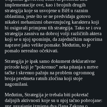
implementacije ove, kao i brojnih drugih
strategija koje su usvojene u BiH u raznim
oblastima, jeste što se ne predviđaju gotovo
nikakvi mehanizmi obavezujućeg karaktera koji
bi osigurali primjenu tih strategija. Tako se i ova
strategija zasniva na dobroj volji različitih aktera
koji se u njoj spominju, da zajedničkim naporima
naprave jako velike pomake. Međutim, to je
pomalo nerealno očekivati.
Strategija je ipak samo dokument deklarativne
prirode koji je “pokrenuo” neka pitanja s mrtve
tačke i skrenuo pažnju na problem ogromnog
broja predmeta ratnih zločina koji stoje
nagomilani.
Međutim, Strategija je trebala biti pokretač
daljnjih aktivnosti koje su u njoj tačno pobrojane:
npr. usvajanje izmjena dva člana Zakona o