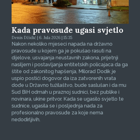
Kada pravosuđe ugasi svjetlo
Denis Džidić | 6. Jula 2026 | 15:35
Nakon nekoliko mjeseci napada na državno
pravosuđe u kojem ga je pokušao rasuti na
dijelove, usvajanja neustavnih zakona, prijetnji
nasiljem i postavljanja entitetskih policajaca da ga
štite od zakonitog hapšenja, Milorad Dodik je
uspio postići dogovor da iza zatvorenih vrata
dođe u Državno tužilaštvo, bude saslušan i da mu
Sud BiH odmah u praznoj sudnici, bez publike i
novinara, ukine pritvor. Kada se ugasilo svjetlo te
sudnice, ugasila se i posljednja nada za
profesionalno pravosuđe za koje nema
nedodirljivih.