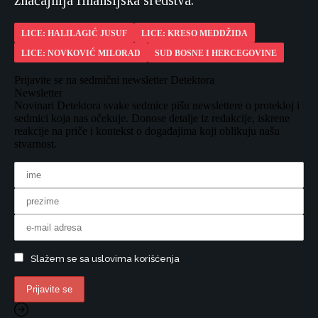
značajnija finansijska sredstva.
LICE: HALILAGIĆ JUSUF
LICE: KRESO MEDDŽIDA
LICE: NOVKOVIĆ MILORAD
SUD BOSNE I HERCEGOVINE
Prijavite se na sedmični newsletter Detektora
Newsletter
Novinari Detektora svake sedmice pišu newslettere o protekloj i
sedmici koja nas očekuje. Donose detalje iz redakcije, iskrene
reakcije na priče i kontekst o događajima koji oblikuju našu
stvarnost.
Slažem se sa uslovima korišćenja