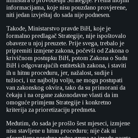
ministara o provođenju Strategije. Prema mojim
informacijama, koje nisu pouzdano provjerene,
niti jedan izvještaj do sada nije podnesen.
Takođe, Ministarstvo pravde BiH, koje je
formalno predlagač Strategije, nije ispoštovalo
obaveze u njoj preuzete. Prije svega, trebalo je
pripremiti izmjene zakona, počevši od Zakona o
krivičnom postupku BiH, potom Zakona o Sudu
BiH i odgovarajućih entitetskih zakona, i staviti
ih u hitnu proceduru, jer, nažalost, sudije i
tužioci, i uz najbolju volju, ne mogu postupati
van zakonskog okvira, tako da su primorani da
čekaju i na organe zakonodavne vlasti da im
omoguće primjenu Strategije i konkretno
kriterija za prioretizaciju predmeta.
Međutim, do sada je prošlo šest mjeseci, izmjene
nisu stavljene u hitnu proceduru; nije čak ni