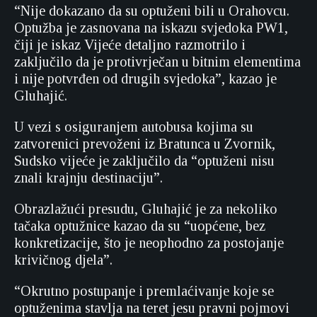
“Nije dokazano da su optuženi bili u Orahovcu.
Optužba je zasnovana na iskazu svjedoka PW1,
čiji je iskaz Vijeće detaljno razmotrilo i
zaključilo da je protivrječan u bitnim elementima
i nije potvrđen od drugih svjedoka”, kazao je
Gluhajić.
U vezi s osiguranjem autobusa kojima su
zatvorenici prevoženi iz Bratunca u Zvornik,
Sudsko vijeće je zaključilo da “optuženi nisu
znali krajnju destinaciju”.
Obrazlažući presudu, Gluhajić je za nekoliko
tačaka optužnice kazao da su “uopćene, bez
konkretizacije, što je neophodno za postojanje
krivičnog djela”.
“Okrutno postupanje i premlaćivanje koje se
optuženima stavlja na teret jesu pravni pojmovi