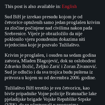
This post is also available in:
English
Sud BiH je izrekao presudu kojom je od
četvorice optuženih samo jedan proglašen krivim
za zločine počinjene nad civilima nakon pada
Srebrenice. Vijeće je obrazložilo da nije
poklonilo vjeru ponuđenim dokazima niti
svjedocima koje je pozvalo Tužilaštvo.
Krivim je proglašen, i osuđen na sedam godina
zatvora, Mladen Blagojević, dok su oslobođeni
Zdravko Božić, Željko Zarić i Zoran Živanović.
Sud je odlučio i da sva trojica budu puštena iz
pritvora u kojem su od decembra 2006. godine.
Tužilaštvo BiH teretilo je svu četvoricu, kao
bivše pripadnike Vojne policije Bratunačke lake
pješadijske brigade Vojske Republike Srpske
(VRS), da su učestvovali u progonima,