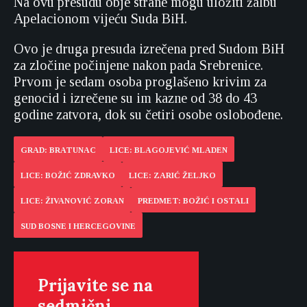
Na ovu presudu obje strane mogu uložiti žalbu
Apelacionom vijeću Suda BiH.
Ovo je druga presuda izrečena pred Sudom BiH
za zločine počinjene nakon pada Srebrenice.
Prvom je sedam osoba proglašeno krivim za
genocid i izrečene su im kazne od 38 do 43
godine zatvora, dok su četiri osobe oslobođene.
GRAD: BRATUNAC
LICE: BLAGOJEVIĆ MLADEN
LICE: BOŽIĆ ZDRAVKO
LICE: ZARIĆ ŽELJKO
LICE: ŽIVANOVIĆ ZORAN
PREDMET: BOŽIĆ I OSTALI
SUD BOSNE I HERCEGOVINE
Prijavite se na
sedmični