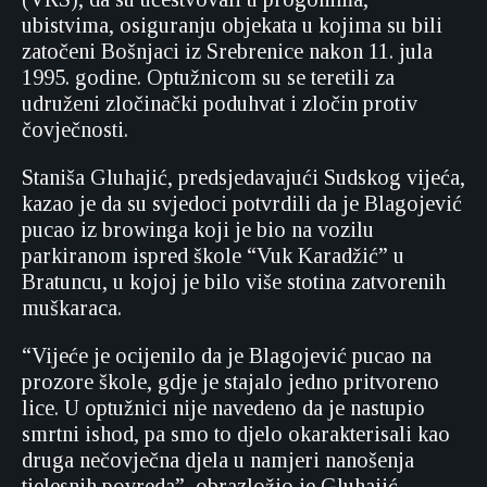
ubistvima, osiguranju objekata u kojima su bili
zatočeni Bošnjaci iz Srebrenice nakon 11. jula
1995. godine. Optužnicom su se teretili za
udruženi zločinački poduhvat i zločin protiv
čovječnosti.
Staniša Gluhajić, predsjedavajući Sudskog vijeća,
kazao je da su svjedoci potvrdili da je Blagojević
pucao iz browinga koji je bio na vozilu
parkiranom ispred škole “Vuk Karadžić” u
Bratuncu, u kojoj je bilo više stotina zatvorenih
muškaraca.
“Vijeće je ocijenilo da je Blagojević pucao na
prozore škole, gdje je stajalo jedno pritvoreno
lice. U optužnici nije navedeno da je nastupio
smrtni ishod, pa smo to djelo okarakterisali kao
druga nečovječna djela u namjeri nanošenja
tjelesnih povreda”, obrazložio je Gluhajić.