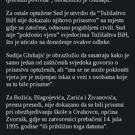
Za ostale optužene Sud je utvrdio da “Tužilaštvo
BiH nije dokazalo njihovo prisustvo” na mjestu
gdje su zatočeni, odnosno pogubljeni civili. Sud
nije “poklonio vjeru” svjedocima Tužilaštva BiH,
što je uticalo na donošenje ovakve odluke.
Sudija Gluhajić je obrazložio da smatraju kako je
samo jedan od zaštićenih svjedoka govorio o
prisustvu optuženih, ali “mu se ne može pokloniti
vjera jer je mijenjao iskaz u vezi s osobama koje
su tu bile prisutne”.
Za Božića, Blagojevića, Zarića i Živanovića,
prema presudi, nije dokazano da su bili prisutni
pri obezbjeđivanju škole u Orahovcu, općina
Zvornik, gdje su zatvorenici prebačeni 14. jula
1995. godine “ili približno toga datuma”.