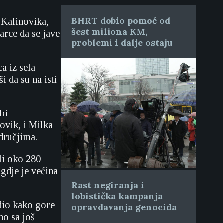
BHRT dobio pomoć od
 Kalinovika,
šest miliona KM,
arce da se jave
problemi i dalje ostaju
a iz sela
i da su na isti
bi
ovik, i Milka
odručjima.
li oko 280
, gdje je većina
Rast negiranja i
lobistička kampanja
idio kako gore
opravdavanja genocida
no sa još