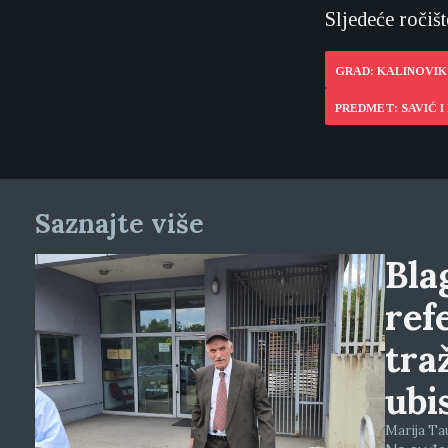
Sljedeće ročišt
GRAD: KALINOVIK
PREDMET: SAVIĆ I
Saznajte više
Blag
ref
tra
ubi
Marija Tauš