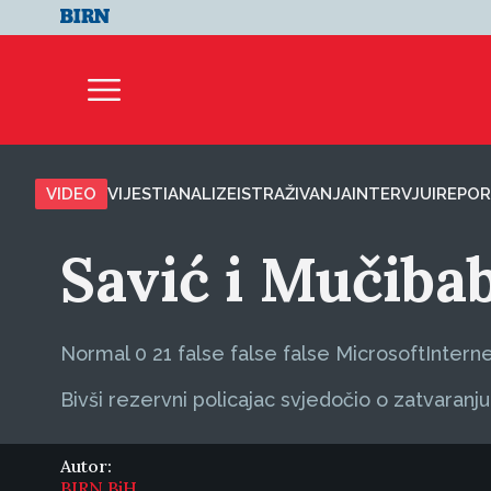
VIDEO
VIJESTI
ANALIZE
ISTRAŽIVANJA
INTERVJUI
REPOR
Savić i Mučibab
Normal
0
21
false
false
false
MicrosoftIntern
Bivši rezervni policajac svjedočio o zatvaranj
Autor:
BIRN BiH