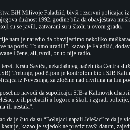
štva BiH Milivoje Faladžić, bivši rezervni policajac iz
 njegova dužnost 1992. godine bila da obavještava mušk
oji su se javili, zatvarani su u školu u ovom gradu.
cije nam je naredio da obavijestimo nekoliko muškarac
ave na poziv. To smo uradili”, kazao je Faladžić, dodavš
ane i žene, ali, tvrdi, on to nije radio.
 tereti Krstu Savića, nekadašnjeg načelnika Centra služ
CSB) Trebinje, pod čijom je kontrolom bio i SJB Kalin
licajca iz Nevesinja, za zločine nad civilima na tim p
 posebno navodi da supolicajci SJB-a Kalinovik uhapsi
elešac, te ih prebacili u logore u školi i zgradi policije
na ili nestala”.
ao da je čuo da su “Bošnjaci napali Jelešac” te da je v
 kasnije, kazao je svjedok ne preciziravši datum, zajed