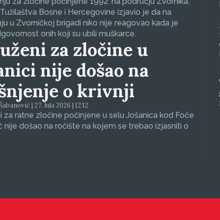
ju za zločine počinjene 1992. na području Zvornika,
Tužilaštva Bosne i Hercegovine izjavio je da na
nju u Zvorničkoj brigadi niko nije reagovao kada je
dgovornost onih koji su ubili muškarce.
uženi za zločine u
anici nije došao na
ašnjenje o krivnji
abanović | 27. Jula 2026 | 12:12
 za ratne zločine počinjene u selu Jošanica kod Foče
ć nije došao na ročište na kojem se trebao izjasniti o