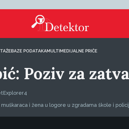
TAŽE
BAZE PODATAKA
MULTIMEDIJALNE PRIČE
ić: Poziv za zatv
etExplorer4
u muškaraca i žena u logore u zgradama škole i policij