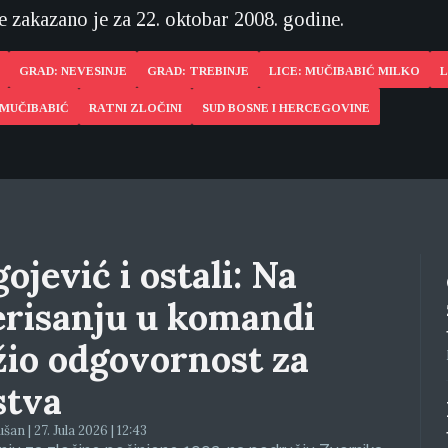
e zakazano je za 22. oktobar 2008. godine.
GRAD: NEVESINJE
GRAD: TREBINJE
LICE: MUČIBABIĆ MILKO
L
 MUČIBABIĆ
RATNI ZLOČINI
SUD BOSNE I HERCEGOVINE
ojević i ostali: Na
erisanju u komandi
žio odgovornost za
stva
an | 27. Jula 2026 | 12:43