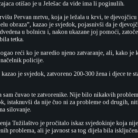
jaca otišao je u Jelešac da vide ima li poginulih.
išu Pervan mrtvu, koja je ležala u krvi, te djevojčicu 
elu obraza”, kazao je svjedok, pojasnivši da je djevojč
odvedena u bolnicu i, nakon ukazane joj pomoći, zatoče
bila tetka.
ogao reći ko je naredio njeno zatvaranje, ali, kako je 
 načelnik policije.
, kazao je svjedok, zatvoreno 200-300 žena i djece te st
ta sam čuvao te zatvorenike. Nije bilo nikakvih proble
k, istaknuvši da nije čuo ni za probleme od drugih, nit
na silovanje.
enja Tužilaštvo je pročitalo iskaz svjedokinje koja ni
ih problema, ali je javnost sa tog dijela bila isključen