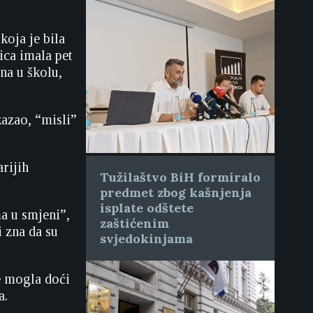
koja je bila
ica imala pet
na u školu,
kazao, “misli”
arijih
Tužilaštvo BiH formiralo
predmet zbog kašnjenja
isplate odštete
ma u smjeni”,
zaštićenim
i zna da su
svjedokinjama
je mogla doći
a.