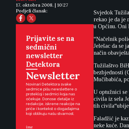
17. oktobra 2008. | 10:27
Podjeli članak:
Svjedok Tužila
rekao je da je
u Općinu. Oni k
Prijavite se na
“Načelnik poli
sedmični
Jelešac da se j
način obavještav
newsletter
Detektora
Tužilaštvo BiH
Newsletter
bezbjednosti (
Mučibabića, po
Novinari Detektora svake
sedmice pišu newslettere o
U optužnici se
protekloj i sedmici koja nas
civila iz sela J
očekuje. Donose detalje iz
redakcije, iskrene reakcije na
tih civila“ubije
priče i kontekst o događajima
koji oblikuju našu stvarnost.
Faladžić je kaz
neke kuće. Dan