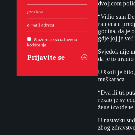
dvojicom polica
“Vidio sam Derv
ranjena u predj
godina, da je 
gdje joj je već 
Slažem se sa uslovima
korišćenja
Svjedok nije m
da je to uradio
U školi je bilo
muškaraca.
“Dva ili tri pu
rekao je svjedo
žene izvođene 
U nastavku suđ
zbog zdravstven