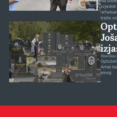
Na suđen
svjedok 
referisa
tražio o
Opt
Još
izj
Elmedina Š
Optuženi
Amel Isi
krivnji.