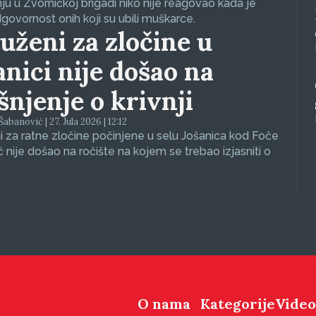
nju u Zvorničkoj brigadi niko nije reagovao kada je
dgovornost onih koji su ubili muškarce.
uženi za zločine u
anici nije došao na
ašnjenje o krivnji
abanović | 27. Jula 2026 | 12:12
 za ratne zločine počinjene u selu Jošanica kod Foče
ć nije došao na ročište na kojem se trebao izjasniti o
O nama
Kategorije
Video