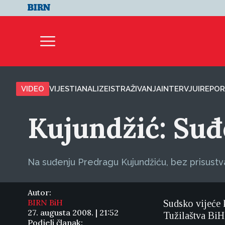
VIDEO
VIJESTI
ANALIZE
ISTRAŽIVANJA
INTERVJUI
REPOR
Kujundžić: Suđ
Na suđenju Predragu Kujundžiću, bez prisustva 
Autor:
BIRN BiH
Sudsko vijeće 
27. augusta 2008. | 21:52
Tužilaštva BiH 
Podjeli članak: