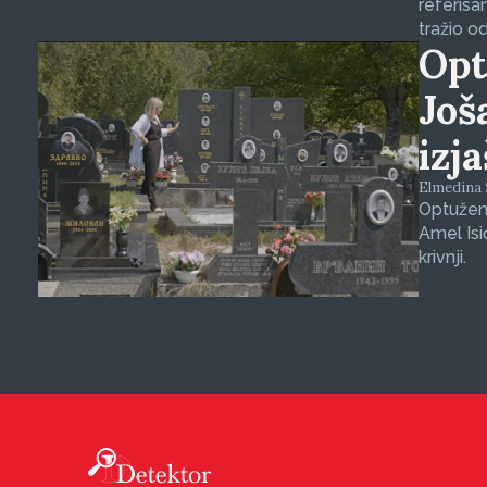
referisa
tražio o
Opt
Još
izj
Elmedina Š
Optuženi
Amel Isi
krivnji.