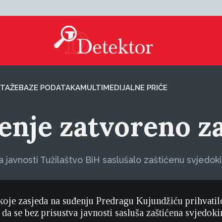
TAŽE
BAZE PODATAKA
MULTIMEDIJALNE PRIČE
enje zatvoreno za
javnosti Tužilaštvo BiH saslušalo zaštićenu svjedokinj
koje zasjeda na suđenju Predragu Kujundžiću prihvatilo
da se bez prisustva javnosti sasluša zaštićena svjedokin