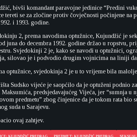
žić, bivši komandant paravojne jedinice “Predini vuk
e tereti se za zločine protiv čovječnosti počinjene na
92. i 1993. godine.
dokinju 2, prema navodima optužnice, Kujundžić je se
 od juna do decembra 1992. godine držao u ropstvu, prij
estru. Svjedokinji 2 je, kako se navodi u optužnici, og
a, silovao je i podvodio drugim vojnicima na liniji da 
 optužnice, svjedokinja 2 je u to vrijeme bila malolje
išta Sudsko vijeće je saopćilo da je optuženi podnio za
 Maksumića, predsjedavajućeg Vijeća, jer “sumnja u 
 ovom predmetu” zbog činjenice da je tokom rata bio s
og suda u Sarajevu.
acio ovaj zahtjev.
ICE: KUJUNDŽIĆ PREDRAG
PREDMET: KUJUNDŽIĆ PREDRAG
SEKSUAL