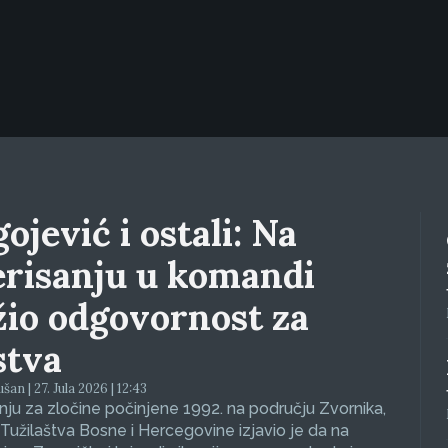
ojević i ostali: Na
erisanju u komandi
žio odgovornost za
stva
an | 27. Jula 2026 | 12:43
ju za zločine počinjene 1992. na području Zvornika,
Tužilaštva Bosne i Hercegovine izjavio je da na