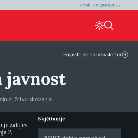
Petak, 7 augusta 2026.
Prijavite se na newsletter
 javnost
u 2, žrtvu silovanja.
Najčitanije
 je zahtjev
ja 2.
BHRT dobio pomoć od