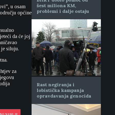
šest miliona KM,
ovi”, u osam
problemi i dalje ostaju
 području općine
ksualno
eteći da će joj
raničavao
je siluju.
tna.
htjev za
njegovu
udija
Rast negiranja i
lobistička kampanja
opravdavanja genocida
NO NASILJE