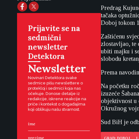
Predrag Kujund
tačaka optužnic
Doboj tokom 19
Prijavite se na
sedmični
Zaštićenu svje
zlostavljao, te
newsletter
ubiti majku i s
Detektora
slobodu kretanj
Newsletter
Prema navodima
Novinari Detektora svake
sedmice pišu newslettere o
Na početku roč
protekloj i sedmici koja nas
izuzeće Šabana
očekuje. Donose detalje iz
redakcije, iskrene reakcije na
objektivnost u
priče i kontekst o događajima
Okružnog vojn
koji oblikuju našu stvarnost.
Sud BiH je odb
GRAD: DOBOJ
L