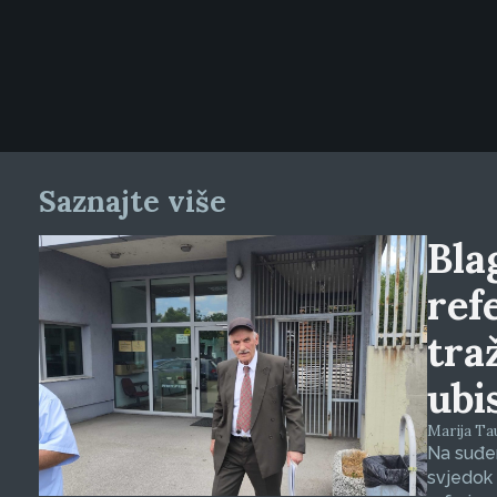
Saznajte više
Blag
ref
tra
ubi
Marija Tauš
Na suđen
svjedok 