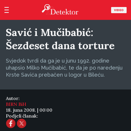
VIDEO
Savić i Mučibabić:
Šezdeset dana torture
Svjedok tvrdi da ga je u junu 1992. godine
uhapsio Milko Mučibabić, te da je po naređenju
Krste Savića prebačen u logor u Bileću.
Autor:
BIRN BiH
18. juna 2008. | 00:00
Podjeli članak: