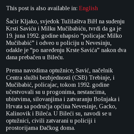
This post is also available in:
English
Šaćir Kljako, svjedok Tužilaštva BiH na suđenju
Krsti Saviću i Milku Mučibabiću, tvrdi da ga je
19. juna 1992. godine uhapsio “policajac Milko
Mučibabić” i odveo u policiju u Nevesinju,
odakle je “po naređenju Krste Savića” nakon dva
dana prebačen u Bileću.
Prema navodima optužnice, Savić, načelnik
Centra službi bezbjednosti (CSB) Trebinje, i
Mučibabić, policajac, tokom 1992. godine
učestvovali su u progonima, nestancima,
ubistvima, silovanjima i zatvaranju Bošnjaka i
Hrvata sa područja općina Nevesinje, Gacko,
Kalinovik i Bileća. U Bileći su, navodi se u
optužnici, civili zatvarani u policiji i
prostorijama Đačkog doma.