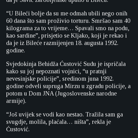
“U Bileći bolje da su me odmah ubili nego onih
60 dana što sam proživio torturu. Smršao sam 40
kilograma za to vrijeme… Spavali smo na podu,
kao sardine”, prisjetio se Kljako, koji je rekao i
da je iz Bileće razmijenjen 18. augusta 1992.
godine.
Svjedokinja Behidža Ćustović Sudu je ispričala
kako su joj nepoznati vojnici, “u pratnji
nevesinjske policije”, sredinom juna 1992.
godine odveli supruga Mirzu u zgradu policije, a
potom u Dom JNA (Jugoslovenske narodne
armije).
“Još uvijek se vodi kao nestao. Tražila sam ga
svugdje, molila, plaćala… ništa”, rekla je
Ćustović.