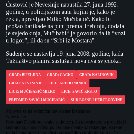
Ćustović je Nevesinje napustila 27. juna 1992.
godine, u policijskom autu kojim je, kako je
rekla, upravljao Milko Mučibabić. Kako bi
prošao barikade na putu prema Trebinju, dodala
je svjedokinja, Mučibabić je govorio da ih “vozi
u logor”, ili da su “Srbi iz Mostara”.
Suđenje se nastavlja 19. juna 2008. godine, kada
Tužilaštvo planira saslušati nova dva svjedoka.
GRAD: BIJELJINA
GRAD: GACKO
GRAD: KALINOVIK
GRAD: NEVESINJE
LICE: KREHO MINKA
LICE: MUČIBABIĆ MILKO
LICE: SAVIĆ KRSTO
PREDMET: SAVIĆ I MUČIBABIĆ
SUD BOSNE I HERCEGOVINE
Prijavite se na sedmični newsletter Detektora
Newsletter
Novinari Detektora svake sedmice pišu newslettere o protekloj i
sedmici koja nas očekuje. Donose detalje iz redakcije, iskrene
reakcije na priče i kontekst o događajima koji oblikuju našu