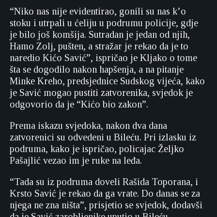
“Niko nas nije evidentirao, gonili su nas k’o
stoku i utrpali u ćeliju u podrumu policije, gdje
je bilo još komšija. Sutradan je jedan od njih,
Hamo Zolj, pušten, a stražar je rekao da je to
naredio Kićo Savić”, ispričao je Kljako o tome
šta se dogodilo nakon hapšenja, a na pitanje
Minke Kreho, predsjednice Sudskog vijeća, kako
je Savić mogao pustiti zatvorenika, svjedok je
odgovorio da je “Kićo bio zakon”.
Prema iskazu svjedoka, nakon dva dana
zatvorenici su odvedeni u Bileću. Pri izlasku iz
podruma, kako je ispričao, policajac Željko
Pašajlić vezao im je ruke na leđa.
“Tada su iz podruma doveli Rašida Toporana, i
Krsto Savić je rekao da ga vrate. Do danas se za
njega ne zna ništa”, prisjetio se svjedok, dodavši
da je Savić zarobljenike uputio u Bileću.