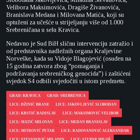
Velibora Maksimovića, Dragiše Živanovića,
Branislava Medana i Milovana Matića, koji su
optuženi za učešće u strijeljanju više od 1.000
Srebreničana u selu Kravica.
Nedavno je Sud BiH sličnu intervenciju zatražio i
od predstavnika nadležnih organa Kraljevine
Norveške, kada su Vidoje Blagojević (osuđen na
15 godina zatvora zbog “pomaganja i
podržavanja srebreničkog genocida”) i zaštićeni
svjedok S4 odbili svjedočiti u istom predmetu.
GRAD: KRAVICA
GRAD: SREBRENICA
LICE: DŽINIĆ BRANE
LICE: JAKOVLJEVIĆ SLOBODAN
LICE: KRSTIĆ RADISLAV
LICE: MAKSIMOVIĆ VELIBOR
LICE: MATIĆ MILOVAN
LICE: MEDAN BRANISLAV
LICE: MITROVIĆ PETAR
LICE: RADOVANOVIĆ ALEKSANDAR
LICE: STEVANOVIĆ MILADIN
LICE: STUPAR MILOŠ