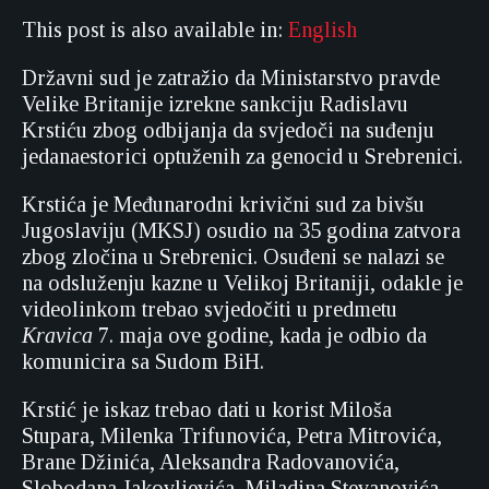
This post is also available in:
English
Državni sud je zatražio da Ministarstvo pravde
Velike Britanije izrekne sankciju Radislavu
Krstiću zbog odbijanja da svjedoči na suđenju
jedanaestorici optuženih za genocid u Srebrenici.
Krstića je Međunarodni krivični sud za bivšu
Jugoslaviju (MKSJ) osudio na 35 godina zatvora
zbog zločina u Srebrenici. Osuđeni se nalazi se
na odsluženju kazne u Velikoj Britaniji, odakle je
videolinkom trebao svjedočiti u p
redmetu
Kravica
7. maja ove godine, kada je odbio da
komunicira sa Sudom BiH.
Krstić je iskaz trebao dati u korist Miloša
Stupara, Milenka Trifunovića, Petra Mitrovića,
Brane Džinića, Aleksandra Radovanovića,
Slobodana Jakovljevića, Miladina Stevanovića,