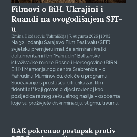
Filmovi o BiH, Ukrajini i
Ruandi na ovogodišnjem SFF-
u
Emina Dizdarević Tahmiščija | 7. Augusta 2026 | 10:02
Na 32. izdanju Sarajevo Film Festivalu (SFF)
svjetsku premijeru imat će animirani kratki
dokumentarni film “Fahrudin” Balkanske
istraživačke mreže Bosne i Hercegovine (BIRN
BiH) i Memorijalnog centra Srebrenica – o
Fahrudinu Muminoviću, dok će u programu
Suočavanje s prošlošću biti prikazan film
“Identitet” koji govori o djeci rođenoj kao
posljedica ratnog seksualnog nasilja - osobama
koje su proživjele diskriminaciju, stigmu, traumu.
RAK pokrenuo postupak protiv