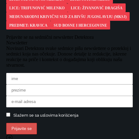
LICE: TRIFUNOVIĆ MILENKO
LICE: ŽIVANOVIĆ DRAGIŠA
MEĐUNARODNI KRIVIČNI SUD ZA BIVŠU JUGOSLAVIJU (MKSJ)
PREDMET: KRAVICA
SUD BOSNE I HERCEGOVINE
Prijavite se na sedmični newsletter Detektora
Newsletter
Novinari Detektora svake sedmice pišu newslettere o protekloj i
sedmici koja nas očekuje. Donose detalje iz redakcije, iskrene
reakcije na priče i kontekst o događajima koji oblikuju našu
stvarnost.
Slažem se sa uslovima korišćenja