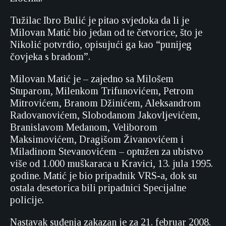
Tužilac Ibro Bulić je pitao svjedoka da li je
Milovan Matić bio jedan od te četvorice, što je
Nikolić potvrdio, opisujući ga kao “punijeg
čovjeka s bradom”.
Milovan Matić je – zajedno sa Milošem
Stuparom, Milenkom Trifunovićem, Petrom
Mitrovićem, Branom Džinićem, Aleksandrom
Radovanovićem, Slobodanom Jakovljevićem,
Branislavom Medanom, Veliborom
Maksimovićem, Dragišom Živanovićem i
Miladinom Stevanovićem – optužen za ubistvo
više od 1.000 muškaraca u Kravici, 13. jula 1995.
godine. Matić je bio pripadnik VRS-a, dok su
ostala desetorica bili pripadnici Specijalne
policije.
Nastavak suđenja zakazan je za 21. februar 2008.