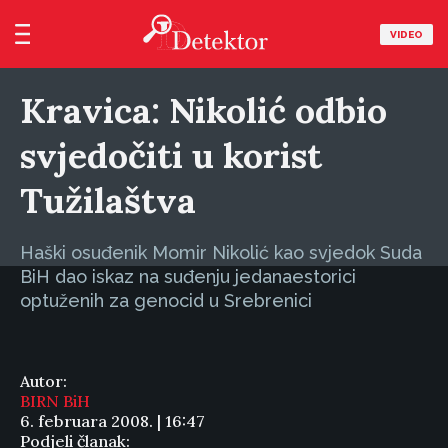
VIDEO
Kravica: Nikolić odbio
svjedočiti u korist
Tužilaštva
Haški osuđenik Momir Nikolić kao svjedok Suda
BiH dao iskaz na suđenju jedanaestorici
optuženih za genocid u Srebrenici
Autor:
BIRN BiH
6. februara 2008. | 16:47
Podjeli članak: