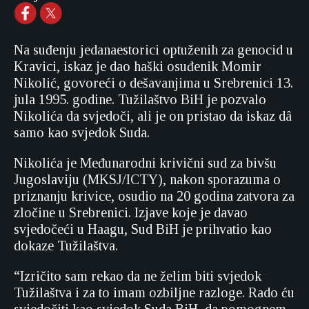
Na suđenju jedanaestorici optuženih za genocid u
Kravici, iskaz je dao haški osuđenik Momir
Nikolić, govoreći o dešavanjima u Srebrenici 13.
jula 1995. godine. Tužilaštvo BiH je pozvalo
Nikolića da svjedoči, ali je on pristao da iskaz dâ
samo kao svjedok Suda.
Nikolića je Međunarodni krivični sud za bivšu
Jugoslaviju (MKSJ/ICTY), nakon sporazuma o
priznanju krivice, osudio na 20 godina zatvora za
zločine u Srebrenici. Izjave koje je davao
svjedočeći u Haagu, Sud BiH je prihvatio kao
dokaze Tužilaštva.
“Izričito sam rekao da ne želim biti svjedok
Tužilaštva i za to imam ozbiljne razloge. Rado ću