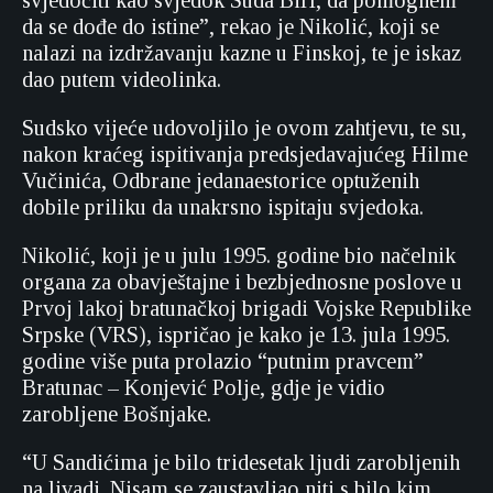
svjedočiti kao svjedok Suda BiH, da pomognem
da se dođe do istine”, rekao je Nikolić, koji se
nalazi na izdržavanju kazne u Finskoj, te je iskaz
dao putem videolinka.
Sudsko vijeće udovoljilo je ovom zahtjevu, te su,
nakon kraćeg ispitivanja predsjedavajućeg Hilme
Vučinića, Odbrane jedanaestorice optuženih
dobile priliku da unakrsno ispitaju svjedoka.
Nikolić, koji je u julu 1995. godine bio načelnik
organa za obavještajne i bezbjednosne poslove u
Prvoj lakoj bratunačkoj brigadi Vojske Republike
Srpske (VRS), ispričao je kako je 13. jula 1995.
godine više puta prolazio “putnim pravcem”
Bratunac – Konjević Polje, gdje je vidio
zarobljene Bošnjake.
“U Sandićima je bilo tridesetak ljudi zarobljenih
na livadi. Nisam se zaustavljao niti s bilo kim