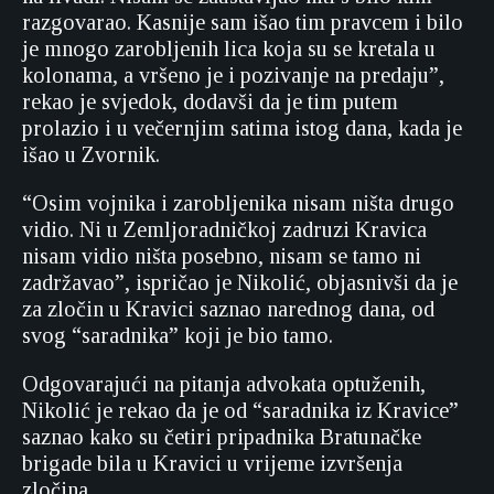
razgovarao. Kasnije sam išao tim pravcem i bilo
je mnogo zarobljenih lica koja su se kretala u
kolonama, a vršeno je i pozivanje na predaju”,
rekao je svjedok, dodavši da je tim putem
prolazio i u večernjim satima istog dana, kada je
išao u Zvornik.
“Osim vojnika i zarobljenika nisam ništa drugo
vidio. Ni u Zemljoradničkoj zadruzi Kravica
nisam vidio ništa posebno, nisam se tamo ni
zadržavao”, ispričao je Nikolić, objasnivši da je
za zločin u Kravici saznao narednog dana, od
svog “saradnika” koji je bio tamo.
Odgovarajući na pitanja advokata optuženih,
Nikolić je rekao da je od “saradnika iz Kravice”
saznao kako su četiri pripadnika Bratunačke
brigade bila u Kravici u vrijeme izvršenja
zločina.