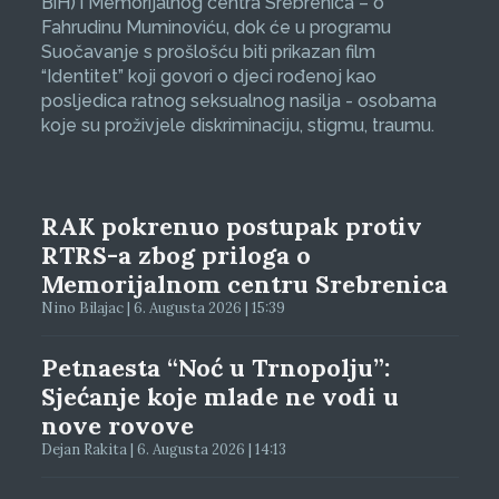
BiH) i Memorijalnog centra Srebrenica – o
Fahrudinu Muminoviću, dok će u programu
Suočavanje s prošlošću biti prikazan film
“Identitet” koji govori o djeci rođenoj kao
posljedica ratnog seksualnog nasilja - osobama
koje su proživjele diskriminaciju, stigmu, traumu.
RAK pokrenuo postupak protiv
RTRS-a zbog priloga o
Memorijalnom centru Srebrenica
Nino Bilajac | 6. Augusta 2026 | 15:39
Petnaesta “Noć u Trnopolju”:
Sjećanje koje mlade ne vodi u
nove rovove
Dejan Rakita | 6. Augusta 2026 | 14:13