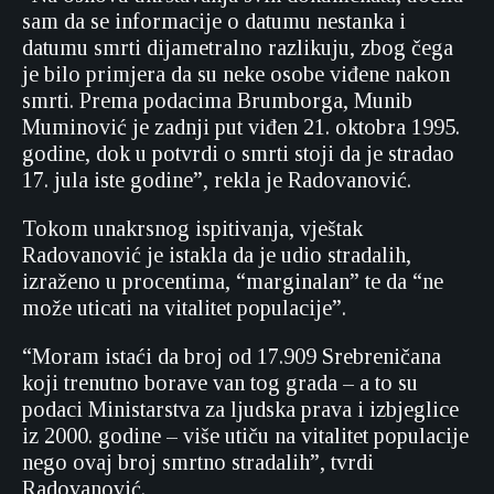
sam da se informacije o datumu nestanka i
datumu smrti dijametralno razlikuju, zbog čega
je bilo primjera da su neke osobe viđene nakon
smrti. Prema podacima Brumborga, Munib
Muminović je zadnji put viđen 21. oktobra 1995.
godine, dok u potvrdi o smrti stoji da je stradao
17. jula iste godine”, rekla je Radovanović.
Tokom unakrsnog ispitivanja, vještak
Radovanović je istakla da je udio stradalih,
izraženo u procentima, “marginalan” te da “ne
može uticati na vitalitet populacije”.
“Moram istaći da broj od 17.909 Srebreničana
koji trenutno borave van tog grada – a to su
podaci Ministarstva za ljudska prava i izbjeglice
iz 2000. godine – više utiču na vitalitet populacije
nego ovaj broj smrtno stradalih”, tvrdi
Radovanović.