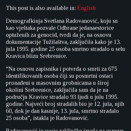
This post is also available in:
English
Demografkinja Svetlana Radovanović, koju su
kao vještaka pozvale Odbrane jedanaestorice
optuženih za genocid, tvrdi da je, na osnovu
dokumentacije Tužilaštva, zaključila kako je 13.
jula 1995. godine 25 osoba smrtno stradalo u selu
Kravica blizu Srebrenice.
“Na osnovu zapisnika i potvrda o smrti za 675
identifikovanih osoba čiji su posmrtni ostaci
pronađeni u masovnim grobnicama u široj
okolini Srebrenice, zaključila sam da je na
području Kravice stradalo 93 ljudi u julu 1995.
godine. Najveći broj stradalih bio je 12. jula, njih
60, dok je dan kasnije, 13. jula, smrtno stradalo
25 osoba”, istakla je Radovanović.
Radovanović je svoje zaključke izvela na osnovu