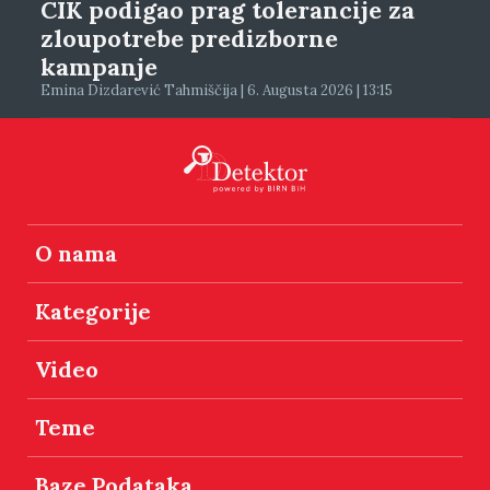
CIK podigao prag tolerancije za
zloupotrebe predizborne
kampanje
Emina Dizdarević Tahmiščija | 6. Augusta 2026 | 13:15
O nama
Kategorije
Video
Teme
Baze Podataka