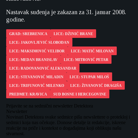
Nastavak suđenja je zakazan za 31. januar 2008.
godine.
GRAD: SREBRENICA
LICE: DŽINIĆ BRANE
LICE: JAKOVLJEVIĆ SLOBODAN
LICE: MAKSIMOVIĆ VELIBOR
LICE: MATIĆ MILOVAN
LICE: MEDAN BRANISLAV
LICE: MITROVIĆ PETAR
LICE: RADOVANOVIĆ ALEKSANDAR
LICE: STEVANOVIĆ MILADIN
LICE: STUPAR MILOŠ
LICE: TRIFUNOVIĆ MILENKO
LICE: ŽIVANOVIĆ DRAGIŠA
PREDMET: KRAVICA
SUD BOSNE I HERCEGOVINE
Prijavite se na sedmični newsletter Detektora
Newsletter
Novinari Detektora svake sedmice pišu newslettere o protekloj i
sedmici koja nas očekuje. Donose detalje iz redakcije, iskrene
reakcije na priče i kontekst o događajima koji oblikuju našu
stvarnost.