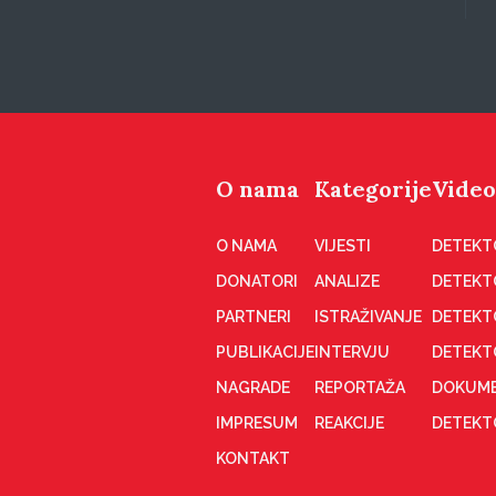
O nama
Kategorije
Video
O NAMA
VIJESTI
DETEKT
DONATORI
ANALIZE
DETEKT
PARTNERI
ISTRAŽIVANJE
DETEKT
PUBLIKACIJE
INTERVJU
DETEKT
NAGRADE
REPORTAŽA
DOKUME
IMPRESUM
REAKCIJE
DETEKTO
KONTAKT