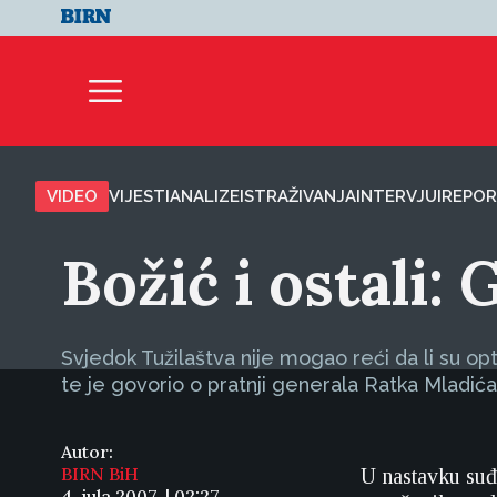
VIDEO
VIJESTI
ANALIZE
ISTRAŽIVANJA
INTERVJUI
REPOR
Božić i ostali:
Svjedok Tužilaštva nije mogao reći da li su opt
te je govorio o pratnji generala Ratka Mladića
Autor:
BIRN BiH
U nastavku suđ
4. jula 2007. | 02:27