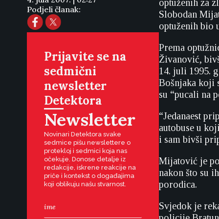
optuženih za z
Podjeli članak:
Slobodan Mijato
optuženih bio 
Prema optužnic
Prijavite se na
Živanović, biv
sedmični
14. juli 1995. 
Bošnjaka koji 
newsletter
su “pucali na p
Detektora
Newsletter
“Jedanaest pri
autobuse u koji
Novinari Detektora svake
i sam bivši pri
sedmice pišu newslettere o
protekloj i sedmici koja nas
očekuje. Donose detalje iz
Mijatović je p
redakcije, iskrene reakcije na
nakon što su i
priče i kontekst o događajima
porodica.
koji oblikuju našu stvarnost.
Svjedok je rek
policije Bratu