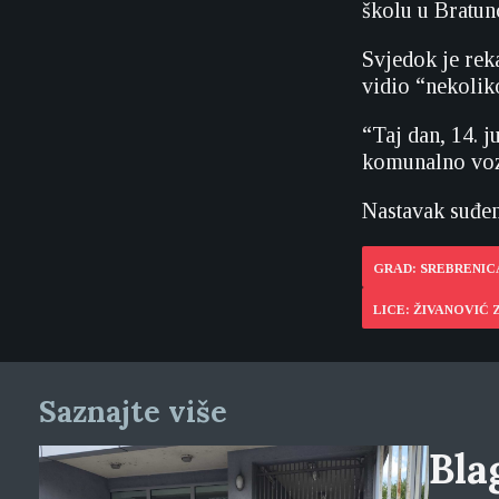
školu u Bratun
Svjedok je reka
vidio “nekolik
“Taj dan, 14. 
komunalno vozi
Nastavak suđenj
GRAD: SREBRENIC
LICE: ŽIVANOVIĆ
Saznajte više
Blag