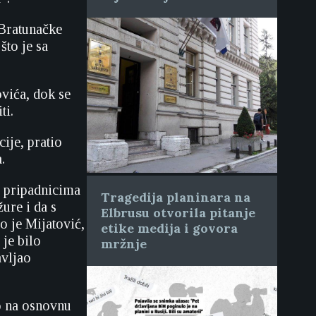
 Bratunačke
što je sa
vića, dok se
ti.
ije, pratio
.
o pripadnicima
Tragedija planinara na
žure i da s
Elbrusu otvorila pitanje
o je Mijatović,
etike medija i govora
 je bilo
mržnje
vljao
ao na osnovnu