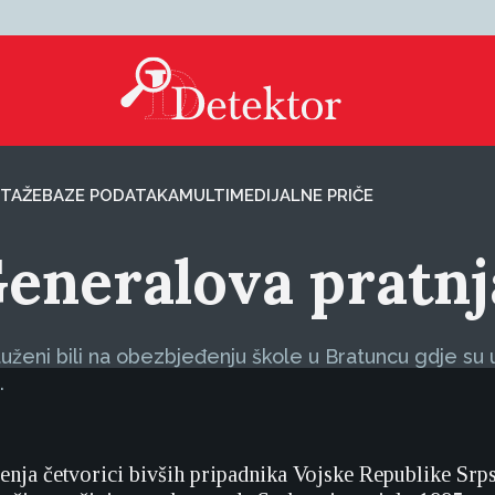
TAŽE
BAZE PODATAKA
MULTIMEDIJALNE PRIČE
 Generalova pratnj
uženi bili na obezbjeđenju škole u Bratuncu gdje su u
.
enja četvorici bivših pripadnika Vojske Republike Sr