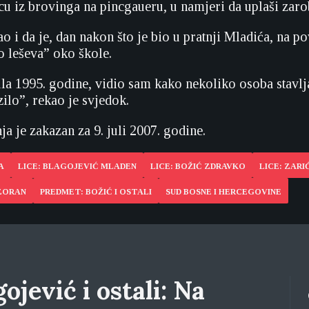
cu iz brovinga na pincgaueru, u namjeri da uplaši zaro
o i da je, dan nakon što je bio u pratnji Mladića, na p
o leševa” oko škole.
jula 1995. godine, vidio sam kako nekoliko osoba stavlj
lo”, rekao je svjedok.
a je zakazan za 9. juli 2007. godine.
A
LICE: BLAGOJEVIĆ MLADEN
LICE: BOŽIĆ ZDRAVKO
LICE: ZARI
 ZORAN
PREDMET: BOŽIĆ I OSTALI
SUD BOSNE I HERCEGOVINE
ojević i ostali: Na