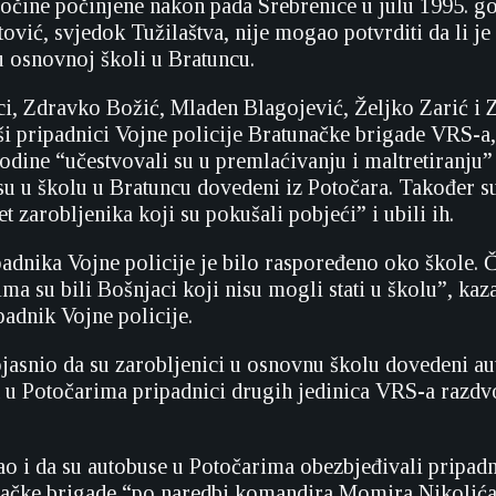
ločine počinjene nakon pada Srebrenice u julu 1995. g
vić, svjedok Tužilaštva, nije mogao potvrditi da li je
u osnovnoj školi u Bratuncu.
i, Zdravko Božić, Mladen Blagojević, Željko Zarić i 
ši pripadnici Vojne policije Bratunačke brigade VRS-a,
godine “učestvovali su u premlaćivanju i maltretiranju”
su u školu u Bratuncu dovedeni iz Potočara. Također s
et zarobljenika koji su pokušali pobjeći” i ubili ih.
padnika Vojne policije je bilo raspoređeno oko škole. 
ma su bili Bošnjaci koji nisu mogli stati u školu”, kaz
padnik Vojne policije.
ojasnio da su zarobljenici u osnovnu školu dovedeni a
h u Potočarima pripadnici drugih jedinica VRS-a razdvo
ao i da su autobuse u Potočarima obezbjeđivali pripadn
načke brigade “po naredbi komandira Momira Nikolića