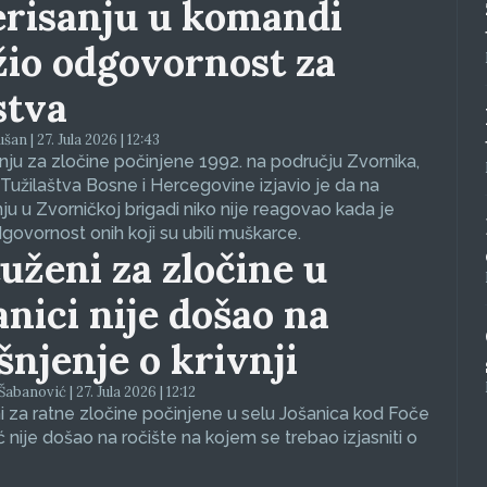
erisanju u komandi
žio odgovornost za
stva
an | 27. Jula 2026 | 12:43
ju za zločine počinjene 1992. na području Zvornika,
Tužilaštva Bosne i Hercegovine izjavio je da na
nju u Zvorničkoj brigadi niko nije reagovao kada je
dgovornost onih koji su ubili muškarce.
uženi za zločine u
anici nije došao na
ašnjenje o krivnji
abanović | 27. Jula 2026 | 12:12
 za ratne zločine počinjene u selu Jošanica kod Foče
ć nije došao na ročište na kojem se trebao izjasniti o