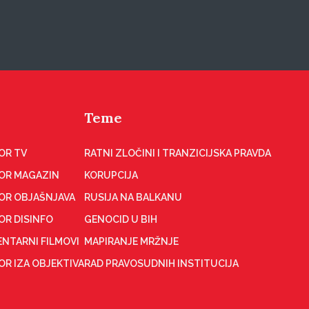
Teme
OR TV
RATNI ZLOČINI I TRANZICIJSKA PRAVDA
OR MAGAZIN
KORUPCIJA
OR OBJAŠNJAVA
RUSIJA NA BALKANU
OR DISINFO
GENOCID U BIH
NTARNI FILMOVI
MAPIRANJE MRŽNJE
R IZA OBJEKTIVA
RAD PRAVOSUDNIH INSTITUCIJA