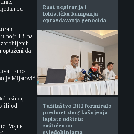
odine,
Rast negiranja i
 ijedan od
lobistička kampanja
opravdavanja genocida
Zoran
 u noći 13. na
 zarobljenih
u optuženi da
Čuvali smo
ao je Mijatović,
utobusima,
jili od
Tužilaštvo BiH formiralo
predmet zbog kašnjenja
isplate odštete
zaštićenim
ici Vojne
svjedokinjama
”.