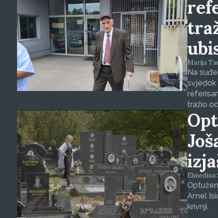
ref
tra
ubi
Marija Tauš
Na suđen
svjedok 
referisa
tražio o
Opt
Još
izj
Elmedina Š
Optuženi
Amel Isi
krivnji.