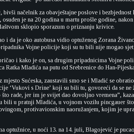
 bivši načelnik za obavještajne poslove i bezbjednost
 osuđen je na 20 godina u martu prošle godine
,
nakon 
laštvom sklopio sporazum o priznanju krivice.
ao i da je oko autobusa vidio optuženog Zorana Živano
ripadnika Vojne policije koji su tu bili nije mogao sjeti
pričao i kako je on, sa drugim pripadnicima Vojne polic
a Ratka Mladića na putu od Srebrenice do Han-Pijeska
z mjesto Sućeska, zaustavili smo se i Mladić se obrati
ije ‘Vukovi s Drine’ koji su bili tu, govoreći da se ne 
 što rade, jer im je svijet dao dovoljno vremena”, kaza
u bili u pratnji Mladića, u vojnom vozilu pincgauer što
ovingom, protivavionskim naoružanjem, kojim je upra
 optužnice, u noći 13. na 14. juli, Blagojević je puc