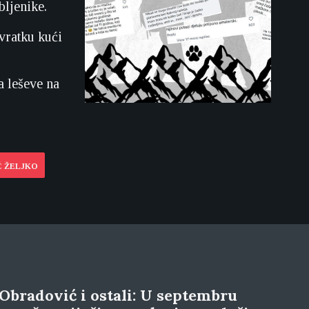
bljenike.
ovratku kući
a leševe na
Ć ŽELJKO
Obradović i ostali: U septembru