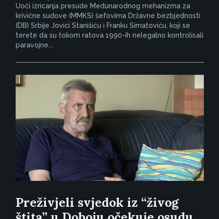
Uoči izricanja presude Međunarodnog mehanizma za
krivične sudove (MMKS) šefovima Državne bezbjednosti
(DB) Srbije Jovici Stanišiću i Franku Simatoviću, koji se
terete da su tokom ratova 1990-ih nelegalno kontrolisali
paravojne...
Preživjeli svjedok iz “živog
štita” u Doboju očekuje osudu