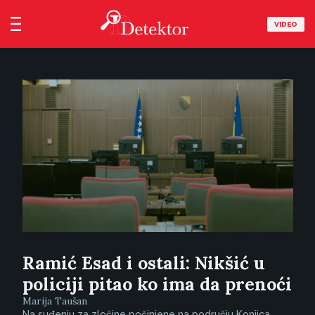
VIDEO
Ramić Esad i ostali: Nikšić u
policiji pitao ko ima da prenoći
Marija Taušan
Na suđenju za zločine počinjene na području Konjica,