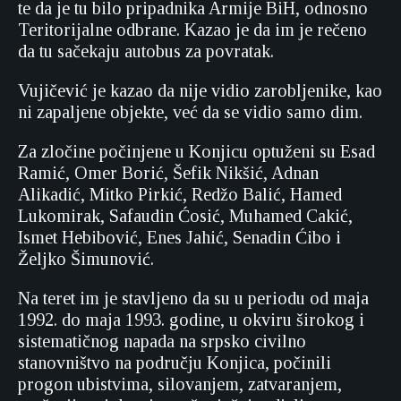
te da je tu bilo pripadnika Armije BiH, odnosno
Teritorijalne odbrane. Kazao je da im je rečeno
da tu sačekaju autobus za povratak.
Vujičević je kazao da nije vidio zarobljenike, kao
ni zapaljene objekte, već da se vidio samo dim.
Za zločine počinjene u Konjicu optuženi su Esad
Ramić, Omer Borić, Šefik Nikšić, Adnan
Alikadić, Mitko Pirkić, Redžo Balić, Hamed
Lukomirak, Safaudin Ćosić, Muhamed Cakić,
Ismet Hebibović, Enes Jahić, Senadin Ćibo i
Željko Šimunović.
Na teret im je stavljeno da su u periodu od maja
1992. do maja 1993. godine, u okviru širokog i
sistematičnog napada na srpsko civilno
stanovništvo na području Konjica, počinili
progon ubistvima, silovanjem, zatvaranjem,