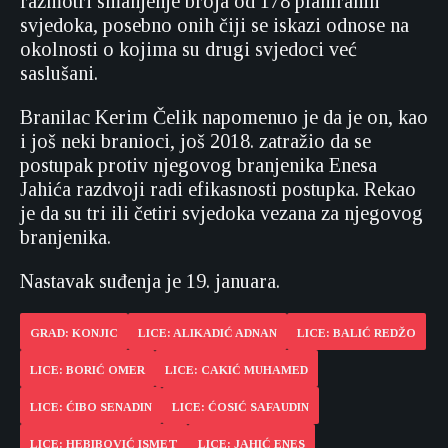
razmotri smanjenje broja od 178 planiranih
svjedoka, posebno onih čiji se iskazi odnose na
okolnosti o kojima su drugi svjedoci već
saslušani.
Branilac Kerim Čelik napomenuo je da je on, kao
i još neki branioci, još 2018. zatražio da se
postupak protiv njegovog branjenika Enesa
Jahića razdvoji radi efikasnosti postupka. Rekao
je da su tri ili četiri svjedoka vezana za njegovog
branjenika.
Nastavak suđenja je 19. januara.
GRAD: KONJIC
LICE: ALIKADIĆ ADNAN
LICE: BALIĆ REDŽO
LICE: BORIĆ OMER
LICE: CAKIĆ MUHAMED
LICE: ĆIBO SENADIN
LICE: ĆOSIĆ SAFAUDIN
LICE: HEBIBOVIĆ ISMET
LICE: JAHIĆ ENES