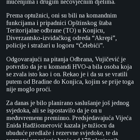
mučenjima i drugim nečovječnim djelima.
Prema optužnici, oni su bili na komandnim
funkcijama i pripadnici Opštinskog štaba
Teritorijalne odbrane (TO) u Konjicu,
Diverzantsko-izviđačkog odreda “Akrepi”,
policije i stražari u logoru “Čelebići”.
Odgovarajući na pitanja Odbrana, Vujičević je
potvrdio da je u komandi HVO-a bila osoba koja
se zvala isto kao i on. Rekao je i da su se vratili
putem od Bradine do Konjica, kojim se prije toga
nije moglo proći.
Za danas je bilo planirano saslušanje još jednog
svjedoka, ali se ispostavilo da je on u
međuvremenu preminuo. Predsjedavajuća Vijeća
Enida Hadžiomerović kazala je tužiocu da
ubuduće predlaže i rezervne svjedoke, te da