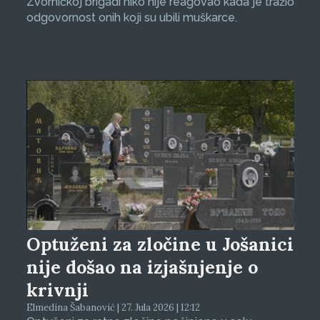
Zvorničkoj brigadi niko nije reagovao kada je tražio
odgovornost onih koji su ubili muškarce.
Optuženi za zločine u Jošanici
nije došao na izjašnjenje o
krivnji
Elmedina Šabanović | 27. Jula 2026 | 12:12