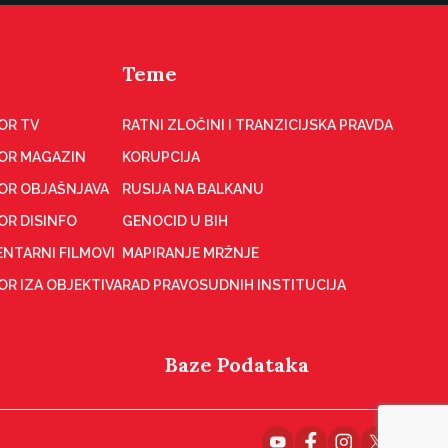
Teme
OR TV
RATNI ZLOČINI I TRANZICIJSKA PRAVDA
OR MAGAZIN
KORUPCIJA
OR OBJAŠNJAVA
RUSIJA NA BALKANU
OR DISINFO
GENOCID U BIH
NTARNI FILMOVI
MAPIRANJE MRŽNJE
R IZA OBJEKTIVA
RAD PRAVOSUDNIH INSTITUCIJA
Baze Podataka