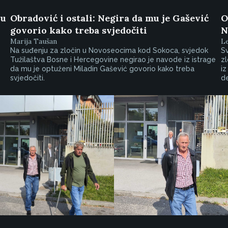
 u
Obradović i ostali: Negira da mu je Gašević
O
govorio kako treba svjedočiti
N
Marija Taušan
L
Na suđenju za zločin u Novoseocima kod Sokoca, svjedok
Sv
Tužilaštva Bosne i Hercegovine negirao je navode iz istrage
zl
da mu je optuženi Miladin Gašević govorio kako treba
iz
svjedočiti.
de