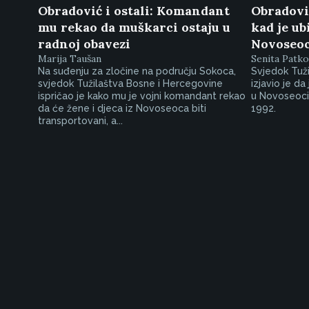
Obradović i ostali: Komandant
Obradović
mu rekao da muškarci ostaju u
kad je ub
radnoj obavezi
Novoseo
Marija Taušan
Senita Patko
Na suđenju za zločine na području Sokoca,
Svjedok Tuž
svjedok Tužilaštva Bosne i Hercegovine
izjavio je da
ispričao je kako mu je vojni komandant rekao
u Novoseoc
da će žene i djeca iz Novoseoca biti
1992.
transportovani, a...