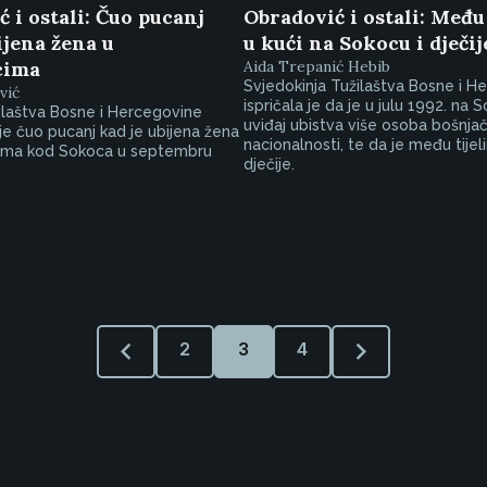
 i ostali: Čuo pucanj
Obradović i ostali: Među
ijena žena u
u kući na Sokocu i dječij
cima
Aida Trepanić Hebib
Svjedokinja Tužilaštva Bosne i H
vić
ispričala je da je u julu 1992. na 
ilaštva Bosne i Hercegovine
uviđaj ubistva više osoba bošnja
 je čuo pucanj kad je ubijena žena
nacionalnosti, te da je među tijeli
ima kod Sokoca u septembru
dječije.
2
3
4