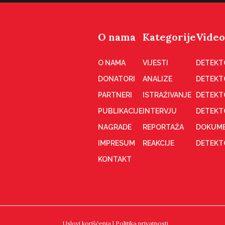
O nama
Kategorije
Video
O NAMA
VIJESTI
DETEKT
DONATORI
ANALIZE
DETEKT
PARTNERI
ISTRAŽIVANJE
DETEKT
PUBLIKACIJE
INTERVJU
DETEKT
NAGRADE
REPORTAŽA
DOKUME
IMPRESUM
REAKCIJE
DETEKTO
KONTAKT
Uslovi korišćenja
|
Politika privatnosti