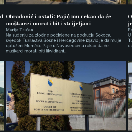
od
Obradović i ostali: Pajić mu rekao da će
O
muškarci morati biti strijeljani
j
Marija Taušan
E
Na suđenju za zločine počinjene na području Sokoca,
U 
svjedok Tužilaštva Bosne i Hercegovine izjavio je da mu je
Tu
optuženi Momčilo Pajić u Novoseocima rekao da će
od
muškarci morati biti likvidirani...