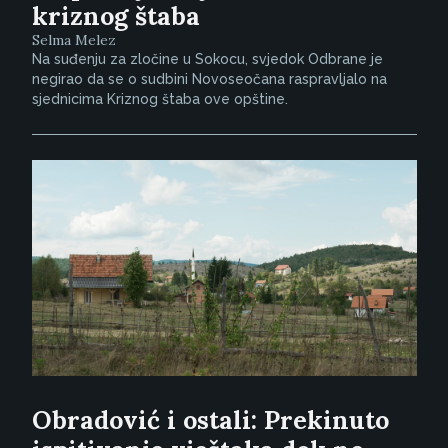
kriznog štaba
Selma Melez
Na suđenju za zločine u Sokocu, svjedok Odbrane je
negirao da se o sudbini Novoseočana raspravljalo na
sjednicima Kriznog štaba ove opštine.
Obradović i ostali: Prekinuto