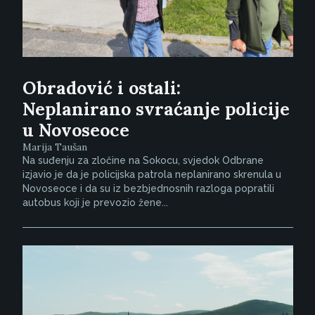
Obradović i ostali:
Neplanirano svraćanje policije
u Novoseoce
Marija Taušan
Na suđenju za zločine na Sokocu, svjedok Odbrane
izjavio je da je policijska patrola neplanirano skrenula u
Novoseoce i da su iz bezbjednosnih razloga popratili
autobus koji je prevozio žene...