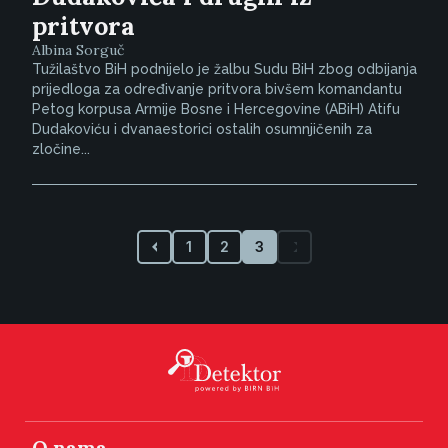
pritvora
Albina Sorguč
Tužilaštvo BiH podnijelo je žalbu Sudu BiH zbog odbijanja
prijedloga za određivanje pritvora bivšem komandantu
Petog korpusa Armije Bosne i Hercegovine (ABiH) Atifu
Dudakoviću i dvanaestorici ostalih osumnjičenih za
zločine...
1
2
3
O nama