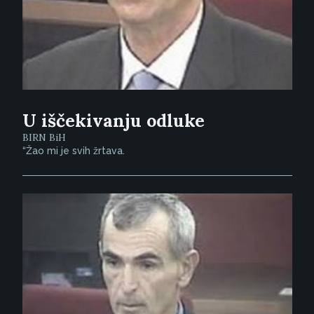
U iščekivanju odluke
BIRN BiH
“Žao mi je svih žrtava.