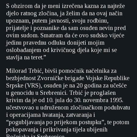
S obzirom da je meni izrečena kazna za najteže
djelo ratnog zločina, ja želim da na ovaj način
upoznam, putem javnosti, svoju rodbinu,
prijatelje i poznanike da sam osuđen nevin pred
ovim sudom. Smatram da će ovo sudsko vijeće
jedinu pravednu odluku donijeti mojim
oslobađanjem od krivičnog djela koje mi se
stavlja na teret.”
Milorad Trbić, bivši pomoćnik načelnika za
bezbjednost Zvorničke brigade Vojske Republike
Srpske (VRS), osuđen je na 20 godina za učešće
u genocidu u Srebrenici. Trbić je proglašen
krivim da je od 10. jula do 30. novembra 1995.
učestvovao u udruženom zločinačkom poduhvatu
i operacijama hvatanja, zatvaranja i
“pogubljavanja po prijekom postupku”, te potom
pokopavanja i prikrivanja tijela ubijenih
Bošnjaka iz Srebrenice.