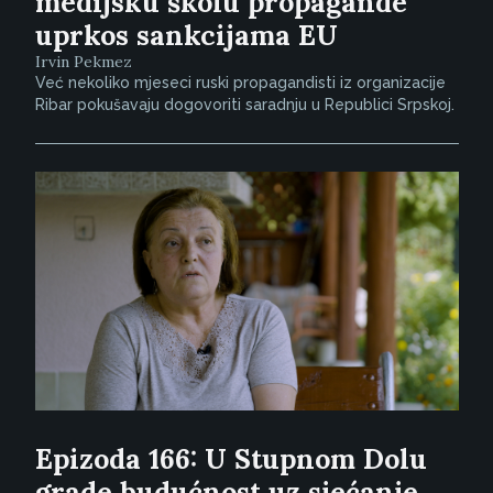
medijsku školu propagande
uprkos sankcijama EU
Irvin Pekmez
Već nekoliko mjeseci ruski propagandisti iz organizacije
Ribar pokušavaju dogovoriti saradnju u Republici Srpskoj.
Epizoda 166: U Stupnom Dolu
grade budućnost uz sjećanje