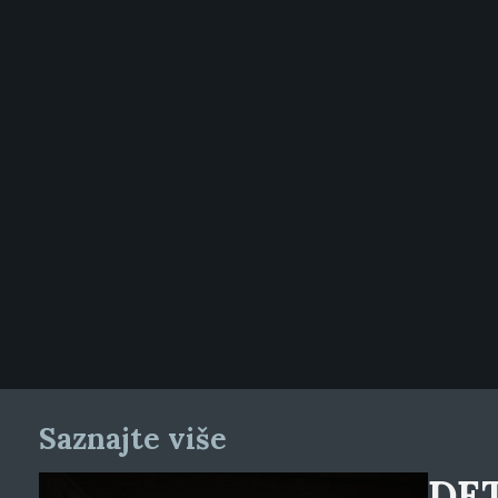
Saznajte više
DET