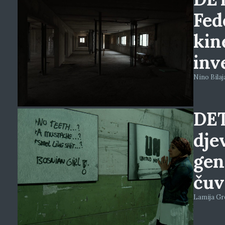
Fed
kin
inv
Nino Bilaj
DET
dje
gen
čuv
Lamija Greb