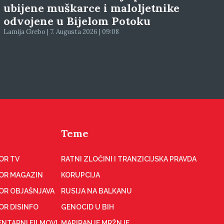
ubijene muškarce i maloljetnike
odvojene u Bijelom Potoku
Lamija Grebo | 7. Augusta 2026 | 09:08
Teme
OR TV
RATNI ZLOČINI I TRANZICIJSKA PRAVDA
OR MAGAZIN
KORUPCIJA
OR OBJAŠNJAVA
RUSIJA NA BALKANU
OR DISINFO
GENOCID U BIH
NTARNI FILMOVI
MAPIRANJE MRŽNJE