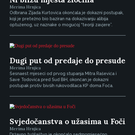
Merima Hrnjica
Odbrana Zijada Kurtovića okončala je dokazni postupak,
koji je pretežno bio baziran na dokazivanju alibija
optuženog, uz naznake o mogućoj “teoriji zavjere”.
Dugi put od predaje do presude
Merima Hrnjica
Šesnaest mjeseci od prvog stupanja Mitra Raševića i
Save Todovića pred Sud BiH, okončan je dokazni
postupak protiv bivših rukovodilaca KP doma Foča.
Svjedočanstva o užasima u Foči
Merima Hrnjica
Državno tužilaštvo je okončalo sedmomjesečno