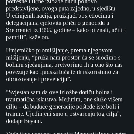
potresne i lične izložbe budu ponovo
predstavljene, ovoga puta zajedno, u sjedištu
Ujedinjenih nacija, pružajući posjetiocima i
delegacijama cjelovitu priču o genocidu u
Srebrenici iz 1995. godine – kako bi znali, učili i
pamtili”, kaže on.
Umjetničko promišljanje, prema njegovom
mišljenju, “pruža nam prostor da se suočimo s
bolnim sjećanjima, pretvorimo ih u ono što nas
povezuje kao ljudska bića te ih iskoristimo za
obrazovanje i prevenciju”.
“Svjestan sam da ove izložbe dotiču bolna i
traumatična iskustva. Međutim, one služe višem
cilju – da buduće generacije poštede iste boli i
traume. Ujedinjeni smo u ostvarenju tog cilja”,
dodaje Beyani.
Vođa tima usmene historije Memorijalnog centra