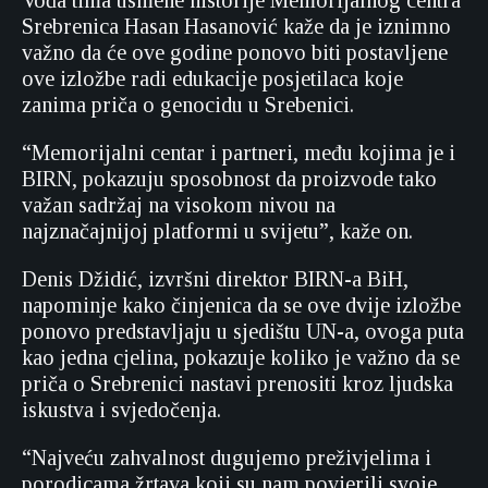
Srebrenica Hasan Hasanović kaže da je iznimno
važno da će ove godine ponovo biti postavljene
ove izložbe radi edukacije posjetilaca koje
zanima priča o genocidu u Srebenici.
“Memorijalni centar i partneri, među kojima je i
BIRN, pokazuju sposobnost da proizvode tako
važan sadržaj na visokom nivou na
najznačajnijoj platformi u svijetu”, kaže on.
Denis Džidić, izvršni direktor BIRN-a BiH,
napominje kako činjenica da se ove dvije izložbe
ponovo predstavljaju u sjedištu UN-a, ovoga puta
kao jedna cjelina, pokazuje koliko je važno da se
priča o Srebrenici nastavi prenositi kroz ljudska
iskustva i svjedočenja.
“Najveću zahvalnost dugujemo preživjelima i
porodicama žrtava koji su nam povjerili svoje