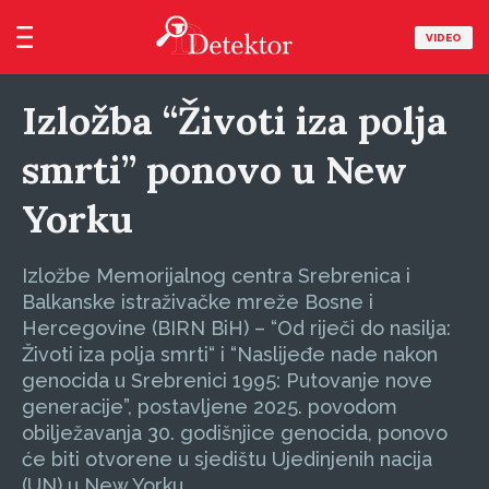
VIDEO
Izložba “Životi iza polja
smrti” ponovo u New
Yorku
Izložbe Memorijalnog centra Srebrenica i
Balkanske istraživačke mreže Bosne i
Hercegovine (BIRN BiH) – “Od riječi do nasilja:
Životi iza polja smrti“ i “Naslijeđe nade nakon
genocida u Srebrenici 1995: Putovanje nove
generacije”, postavljene 2025. povodom
obilježavanja 30. godišnjice genocida, ponovo
će biti otvorene u sjedištu Ujedinjenih nacija
(UN) u New Yorku.