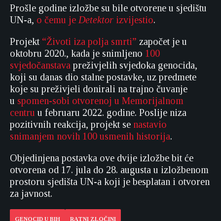
Prošle godine izložbe su bile otvorene u sjedištu
UN-a,
o čemu je
Detektor
izvijestio
.
Projekt
“Životi iza polja smrti”
započet je u
oktobru 2020., kada je snimljeno
100
svjedočanstava
preživjelih svjedoka genocida,
koji su danas dio stalne postavke, uz predmete
koje su preživjeli donirali na trajno čuvanje
u
spomen-sobi otvorenoj u Memorijalnom
centru
u februaru 2022. godine. Poslije niza
pozitivnih reakcija, projekt se
nastavio
snimanjem novih 100 usmenih historija
.
Objedinjena postavka ove dvije izložbe bit će
otvorena od 17. jula do 28. augusta u izložbenom
prostoru sjedišta UN-a koji je besplatan i otvoren
za javnost.
GENOCID U BIH
RATNI ZLOČINI