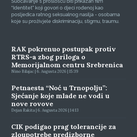
Suočavanje s prošlošću biti prikazan film
“Identitet” koji govori o djeci rođenoj kao
posljedica ratnog seksualnog nasilja - osobama
koje su proživjele diskriminaciju, stigmu, traumu.
RAK pokrenuo postupak protiv
RTRS-a zbog priloga o
Memorijalnom centru Srebrenica
Nino Bilajac | 6. Augusta 2026 | 15:39
Petnaesta “Noć u Trnopolju”:
Sjećanje koje mlade ne vodi u
nove rovove
Dejan Rakita | 6. Augusta 2026 | 14:13
CIK podigao prag tolerancije za
zloupotrebe predizborne