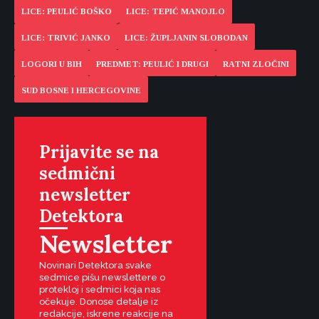
LICE: PEULIĆ BOŠKO
LICE: TEPIĆ MANOJLO
LICE: TRIVIĆ JANKO
LICE: ŽUPLJANIN SLOBODAN
LOGORI U BIH
PREDMET: PEULIĆ I DRUGI
RATNI ZLOČINI
SUD BOSNE I HERCEGOVINE
Prijavite se na
sedmični
newsletter
Detektora
Newsletter
Novinari Detektora svake
sedmice pišu newslettere o
protekloj i sedmici koja nas
očekuje. Donose detalje iz
redakcije, iskrene reakcije na