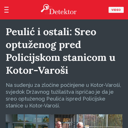
VIDEO
Peulić i ostali: Sreo
optuženog pred
Policijskom stanicom u
Kotor-Varoši
Na suđenju za zločine počinjene u Kotor-Varoši,
svjedok Državnog tužilaštva ispričao je da je
sreo optuženog Peulića ispred Policijske
stanice u Kotor-Varoši.