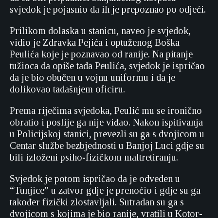
svjedok je pojasnio da ih je prepoznao po odjeći.
Prilikom dolaska u stanicu, naveo je svjedok,
vidio je Zdravka Pejića i optuženog Boška
Peulića koje je poznavao od ranije.
Na pitanje
tužioca da opiše tada Peulića, svjedok je ispričao
da je bio obučen u vojnu uniformu i da je
dolikovao tadašnjem oficiru.
Prema riječima svjedoka, Peulić mu se ironično
obratio i poslije ga nije viđao. Nakon ispitivanja
u Policijskoj stanici, prevezli su ga s dvojicom u
Centar službe bezbjednosti u Banjoj Luci gdje su
bili izloženi psiho-fizičkom maltretiranju.
Svjedok je potom ispričao da je odveden u
“Tunjice” u zatvor gdje je prenoćio i gdje su ga
također fizički zlostavljali. Sutradan su ga s
dvojicom s kojima je bio ranije, vratili u Kotor-