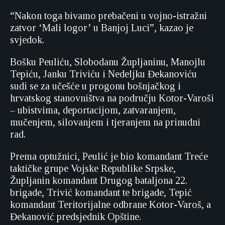
“Nakon toga bivamo prebačeni u vojno-istražni
zatvor ‘Mali logor’ u Banjoj Luci”, kazao je
svjedok.
Bošku Peuliću, Slobodanu Župljaninu, Manojlu
Tepiću, Janku Triviću i Nedeljku Đekanoviću
sudi se za učešće u progonu bošnjačkog i
hrvatskog stanovništva na području Kotor-Varoši
– ubistvima, deportacijom, zatvaranjem,
mučenjem, silovanjem i tjeranjem na prinudni
rad.
Prema optužnici, Peulić je bio komandant Treće
taktičke grupe Vojske Republike Srpske,
Župljanin komandant Drugog bataljona 22.
brigade, Trivić komandant te brigade, Tepić
komandant Teritorijalne odbrane Kotor-Varoš, a
Đekanović predsjednik Opštine.