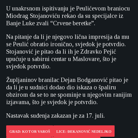
U unakrsnom ispitivanju je Peulićevom braniocu
Miodrag Stojanoviću rekao da su specijalce iz
Banje Luke zvali “Crvene beretke”.
Na pitanje da li je njegovo lična impresija da mu
se Peulić obratio ironično, svjedok je potvrdio.
Stojanović je pitao da li ih je Zdravko Pejić
upućuje u sabirni centar u Maslovare, što je
svjedok potvrdio.
Župljaninov branilac Dejan Bodganović pitao je
da li je u sudnici dodao dio iskaza o špaliru
obzirom da se to ne spominje u njegovim ranijim
izjavama, što je svjedok je potvrdio.
Nastavak suđenja zakazan je za 17. juli.
GRAD: KOTOR VAROŠ
LICE: ĐEKANOVIĆ NEDELJKO