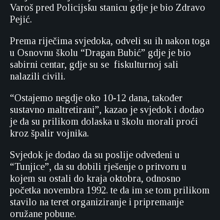
Varoš pred Policijsku stanicu gdje je bio Zdravo
Pejić.
Prema riječima svjedoka, odveli su ih nakon toga
u Osnovnu školu “Dragan Bubić” gdje je bio
sabirni centar, gdje su se fiskulturnoj sali
nalazili civili.
“Ostajemo negdje oko 10-12 dana, također
sustavno maltretirani”, kazao je svjedok i dodao
je da su prilikom dolaska u školu morali proći
kroz špalir vojnika.
Svjedok je dodao da su poslije odvedeni u
“Tunjice”, da su dobili rješenje o pritvoru u
kojem su ostali do kraja oktobra, odnosno
početka novembra 1992. te da im se tom prilikom
stavilo na teret organiziranje i pripremanje
oružane pobune.