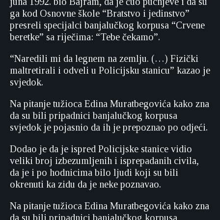
juna 1992. bio Bajram, da je čuo pucnjeve i
da su
ga
kod Osnovne škole “Bratstvo i jedinstvo”
presreli specijalci banjalučkog korpusa “Crvene
beretke” sa riječima: “Tebe čekamo”.
“Naredili mi da legnem na zemlju. (…) Fizički
maltretirali i odveli u Policijsku stanicu” kazao je
svjedok.
Na pitanje tužioca Edina Muratbegovića kako zna
da su bili pripadnici banjalučkog korpusa
svjedok je pojasnio da ih je prepoznao po odjeći.
Dodao je da je ispred Policijske stanice vidio
veliki broj izbezumljenih i isprepadanih civila,
da je i po hodnicima bilo ljudi koji su bili
okrenuti ka zidu da je neke poznavao.
Na pitanje tužioca Edina Muratbegovića kako zna
da su bili pripadnici banjalučkog korpusa