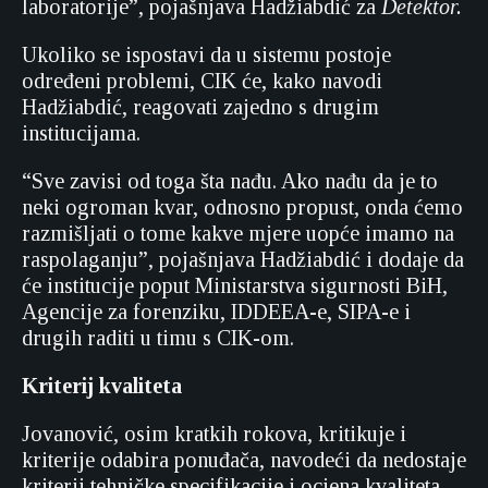
laboratorije”, pojašnjava Hadžiabdić za
Detektor.
Ukoliko se ispostavi da u sistemu postoje
određeni problemi, CIK će, kako navodi
Hadžiabdić, reagovati zajedno s drugim
institucijama.
“Sve zavisi od toga šta nađu. Ako nađu da je to
neki ogroman kvar, odnosno propust, onda ćemo
razmišljati o tome kakve mjere uopće imamo na
raspolaganju”, pojašnjava Hadžiabdić i dodaje da
će institucije poput Ministarstva sigurnosti BiH,
Agencije za forenziku, IDDEEA-e, SIPA-e i
drugih raditi u timu s CIK-om.
Kriterij kvaliteta
Jovanović, osim kratkih rokova, kritikuje i
kriterije odabira ponuđača, navodeći da nedostaje
kriterij tehničke specifikacije i ocjena kvaliteta