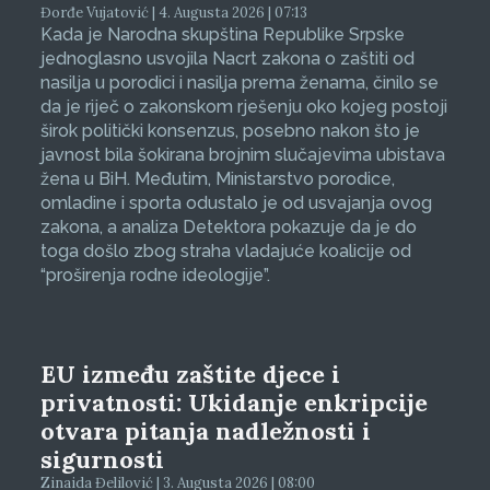
Đorđe Vujatović | 4. Augusta 2026 | 07:13
Kada je Narodna skupština Republike Srpske
jednoglasno usvojila Nacrt zakona o zaštiti od
nasilja u porodici i nasilja prema ženama, činilo se
da je riječ o zakonskom rješenju oko kojeg postoji
širok politički konsenzus, posebno nakon što je
javnost bila šokirana brojnim slučajevima ubistava
žena u BiH. Međutim, Ministarstvo porodice,
omladine i sporta odustalo je od usvajanja ovog
zakona, a analiza Detektora pokazuje da je do
toga došlo zbog straha vladajuće koalicije od
“proširenja rodne ideologije”.
EU između zaštite djece i
privatnosti: Ukidanje enkripcije
otvara pitanja nadležnosti i
sigurnosti
Zinaida Đelilović | 3. Augusta 2026 | 08:00