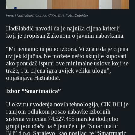
Irena Hadžiabdić, članica CIK-a BiH. Foto: Detektor
Hadžiabdić navodi da je najniža cijena kriterij
koji je propisan Zakonom o javnim nabavkama.
“Mi nemamo tu puno izbora. Vi znate da je cijena
uvijek ključna. Ne možete nešto skuplje kupovati
ako ponuđač ispuni ove minimalne uslove koji se
traže, i tu cijena igra uvijek veliku ulogu”,
objašnjava Hažiabdić.
Izbor “Smartmatica”
U okviru uvođenja novih tehnologija, CIK BiH je
ranijom odlukom posao nabavke izbornih
sistema vrijedan 74.527.455 maraka dodijelio
grupi ponuđača na čijem čelu je “Smartmatic
BH” d.o.o. Sarajevo, kao nosilac, te “Smartmatic