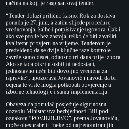
načina na koji je raspisan ovaj tender.
“Tender dolazi prilično kasno. Rok za dostavu
ponuda je 27. juni, a zatim slijede procedure
vrednovanja, žalbe i potpisivanje ugovora. Čak i
ako sve prođe bez zastoja, teško će biti završiti
kvalitetnu provjeru na vrijeme. Tenderom je
predviđeno da se dvije ključne faze kontrole
završe samo deset, odnosno tri dana prije izbora.
Ako se tada otkriju ozbiljni nedostaci,
jednostavno neće biti dovoljno vremena za
ispravke”, upozorava Jovanović i navodi da bi
ocjena te vrste mogla potkopati povjerenje u
izborne tehnologije i samu implementaciju.
Obaveza da ponuđač posjeduje sigurnosnu
dozvolu Ministarstva bezbjednosti BiH pod
oznakom “POVJERLJIVO”, prema Jovanoviću,
može obeshrabriti “neke od najrenomiranijih