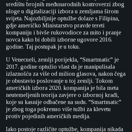
središtu brojnih međunarodnih kontroverzi zbog
uloge u digitalizaciji izbora u zemljama širom
svijeta. Najozbiljnije optužbe dolaze s Filipina,
gdje američko Ministarstvo pravde tereti
kompaniju i bivše rukovodioce za mito i pranje
novca kako bi dobili izborne ugovore 2016.
godine. Taj postupak je u toku.
U Venecueli, zemlji porijekla, “Smartmatic” je
2017. godine optužio vlast da je manipulisala
izlaznošću za više od milion glasova, nakon čega
je obustavio poslovanje u toj zemlji. Tokom
američkih izbora 2020. kompanija je bila meta
neutemeljenih teorija zavjere o izbornoj krađi,
koje su kasnije odbačene na sudu. “Smartmatic”
je zbog toga pokrenuo više tužbi za klevetu
protiv pojedinih američkih medija.
Iako postoje različite optužbe, kompanija nikada