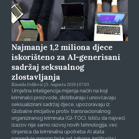
Najmanje 1,2 miliona djece
iskorišteno za AI-generisani
sadržaj seksualnog
zlostavljanja
Zinaida Đelilović | 5. Augusta 2026 | 07:03
Umjetna inteligencija mijenja način na koji
kriminalci proizvode, distribuiraju i unovčavaju
seksualizirani sadržaj djece, upozoravaju iz
Globalne inicijative protiv transnacionalnog
organiziranog kriminala (GI-TOC). Ističu da najveći
izazov nije samo razvoj novih tehnologija, već
činjenica da kriminalna upotreba AI alata
napreduje mnogo brže od zakona, institucija i