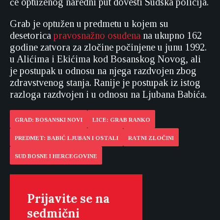
će optuženog naredni put dovesti Sudska policija.
Grab je optužen u predmetu u kojem su
desetorica
pravosnažno osuđena
na ukupno 162
godine zatvora za zločine počinjene u junu 1992.
u Alićima i Ekićima kod Bosanskog Novog, ali
je postupak u odnosu na njega razdvojen zbog
zdravstvenog stanja. Ranije je postupak iz istog
razloga razdvojen i u odnosu na Ljubana Babića.
GRAD: BOSANSKI NOVI
LICE: GRAB RANKO
PREDMET: BABIĆ LJUBAN I OSTALI
RATNI ZLOČINI
SUD BOSNE I HERCEGOVINE
Prijavite se na
sedmični