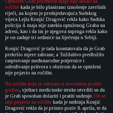
Optuženi Grab početkom maja nije došao na
ročište
kada je bilo planirano iznošenje završnih
riječi, na kojem je predsjedavajuća Sudskog
vijeća Lejla Konjić Dragović rekla kako Sudska
policija 4. maja nije zatekla optuženog Graba na
adresi, kao i da im je njegova supruga rekla kako
je on zadnje tri sedmice na liječenju u Srbiji.
Konjić Dragović je tada konstatovala da je Grab
prekršio mjere zabrane, a Tužilaštvo predložilo
raspisivanje međunarodne potjernice i
određivanje pritvora s obzirom da se optuženi
nije pojavio na ročištu.
Na ročištu koje je održano u novembru prošle
godine
, vještaci medicinske struke utvrdili su da
je Grab sposoban dolaziti i pratiti suđenje.
On se
nije pojavio na ročištu
kada je sutkinja Konjić
Dragović rekla da je primio poziv 8. aprila, te da