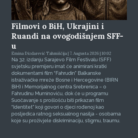
Filmovi o BiH, Ukrajini i
Ruandi na ovogodišnjem SFF-
u
Emina Dizdarević Tahmiščija | 7. Augusta 2026 | 10:02
Na 32. izdanju Sarajevo Film Festivalu (SFF)
svjetsku premijeru imat će animirani kratki
dokumentarni film “Fahrudin” Balkanske
istraživačke mreže Bosne i Hercegovine (BIRN
BiH) i Memorijalnog centra Srebrenica – o
Fahrudinu Muminoviću, dok će u programu
Suočavanje s prošlošću biti prikazan film
“Identitet” koji govori o djeci rođenoj kao
posljedica ratnog seksualnog nasilja - osobama
koje su proživjele diskriminaciju, stigmu, traumu.