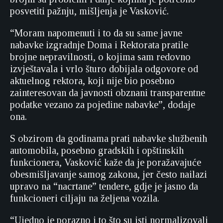
posvetiti pažnju, mišljenja je Vasković.
“Moram napomenuti i to da su same javne
nabavke izgradnje Doma i Rektorata pratile
brojne nepravilnosti, o kojima sam redovno
izvještavala i vrlo šturo dobijala odgovore od
aktuelnog rektora, koji nije bio posebno
zainteresovan da javnosti obznani transparentne
podatke vezano za pojedine nabavke”, dodaje
ona.
S obzirom da godinama prati nabavke službenih
automobila, posebno gradskih i opštinskih
funkcionera, Vasković kaže da je poražavajuće
obesmišljavanje samog zakona, jer često nailazi
upravo na “nacrtane” tendere, gdje je jasno da
funkcioneri ciljaju na željena vozila.
“Ujedno je porazno i to što su isti normalizovali