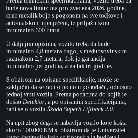
Prema tehničkim specifikacijama, vozilo treba da
bude nova limuzima proizvedena 2026. godine,
crne metalik boje s pogonom na sve točkove i
automatskim mjenječem, te prtljažnikom
minimalno 600 litara.
U daljnjim opisima, vozilo treba da bude
minimalno 4,8 metara dugo, s međuosovinskim
razmakom 2,7 metara, dok je garancija
minimalno pet godina, a na lak tri godine.
S obzirom na opisane specifikacije, može se
zaključiti da se radi o jednom ponuđaču, odnosno
jednoj vrsti vozila. Prema podacima do kojih je
došao
Detektor
, a po opisanim specifikacijama,
radi se o vozilu
Škoda Superb Liftback 2.0
.
Na upit zbog čega se nabavlja vozilo koje košta
skoro 100.000 KM s obzirom da je Univerzitet
javna institucija koja se finansira iz budžeta i