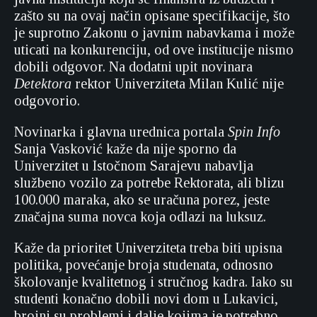
zašto su na ovaj način opisane specifikacije, što
je suprotno Zakonu o javnim nabavkama i može
uticati na konkurenciju, od ove institucije nismo
dobili odgovor. Na dodatni upit novinara
Detektora
rektor Univerziteta Milan Kulić nije
odgovorio.
Novinarka i glavna urednica portala
Spin Info
Sanja Vasković kaže da nije sporno da
Univerzitet u Istočnom Sarajevu nabavlja
službeno vozilo za potrebe Rektorata, ali blizu
100.000 maraka, ako se uračuna porez, jeste
značajna suma novca koja odlazi na luksuz.
Kaže da prioritet Univerziteta treba biti upisna
politika, povećanje broja studenata, odnosno
školovanje kvalitetnog i stručnog kadra. Iako su
studenti konačno dobili novi dom u Lukavici,
brojni su problemi i dalje kojima je potrebno