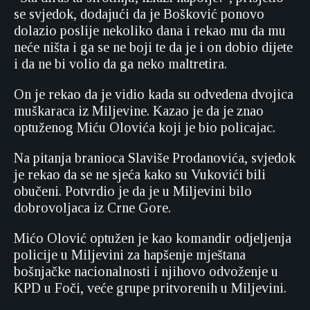
se svjedok, dodajući da je Bošković ponovo
dolazio poslije nekoliko dana i rekao mu da mu
neće ništa i ga se ne boji te da je i on dobio dijete
i da ne bi volio da ga neko maltretira.
On je rekao da je vidio kada su odvedena dvojica
muškaraca iz Miljevine. Kazao je da je znao
optuženog Miću Olovića koji je bio policajac.
Na pitanja branioca Slaviše Prodanovića, svjedok
je rekao da se ne sjeća kako su Vukovići bili
obučeni. Potvrdio je da je u Miljevini bilo
dobrovoljaca iz Crne Gore.
Mićo Olović optužen je kao komandir odjeljenja
policije u Miljevini za hapšenje mještana
bošnjačke nacionalnosti i njihovo odvoženje u
KPD u Foči, veće grupe pritvorenih u Miljevini.