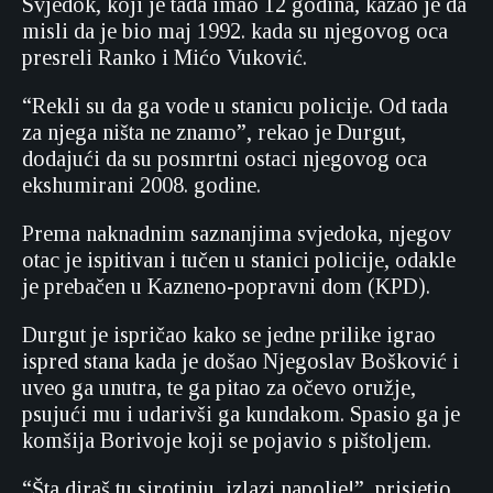
Svjedok, koji je tada imao 12 godina, kazao je da
misli da je bio maj 1992. kada su njegovog oca
presreli Ranko i Mićo Vuković.
“Rekli su da ga vode u stanicu policije. Od tada
za njega ništa ne znamo”, rekao je Durgut,
dodajući da su posmrtni ostaci njegovog oca
ekshumirani 2008. godine.
Prema naknadnim saznanjima svjedoka, njegov
otac je ispitivan i tučen u stanici policije, odakle
je prebačen u Kazneno-popravni dom (KPD).
Durgut je ispričao kako se jedne prilike igrao
ispred stana kada je došao Njegoslav Bošković i
uveo ga unutra, te ga pitao za očevo oružje,
psujući mu i udarivši ga kundakom. Spasio ga je
komšija Borivoje koji se pojavio s pištoljem.
“Šta diraš tu sirotinju, izlazi napolje!”, prisjetio