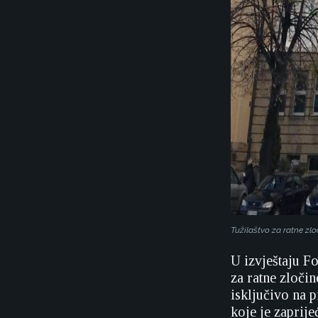
Tužilaštvo za ratne zl
U izvještaju F
za ratne zloči
isključivo na 
koje je zaprij