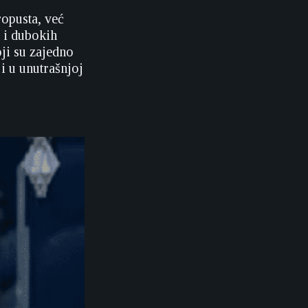
ropusta, već
 i dubokih
ji su zajedno
 i u unutrašnjoj