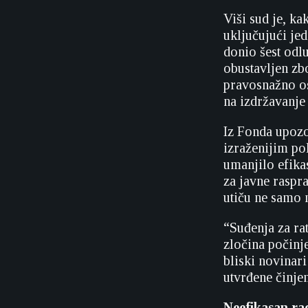
Viši sud je, k
uključujući je
donio šest odl
obustavljen zb
pravosnažno os
na izdržavanje
Iz Fonda upozo
izraženijim po
umanjilo efika
za javne raspr
utiču ne samo n
“Suđenja za rat
zločina počinj
bliski novinari
utvrđene činje
Neefikasan ra