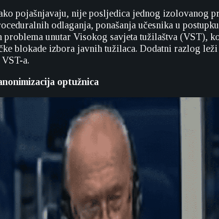
ako pojašnjavaju, nije posljedica jednog izolovanog p
oceduralnih odlaganja, ponašanja učesnika u postupku
ih problema unutar Visokog savjeta tužilaštva (VST), ko
čke blokade izbora javnih tužilaca. Dodatni razlog leži
 VST-a.
nonimizacija optužnica