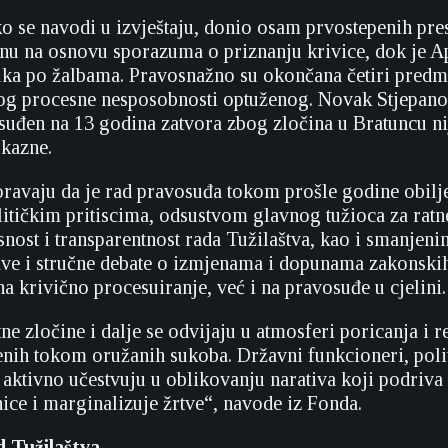
ako se navodi u izvještaju, donio osam prvostepenih pre
dnu na osnovu sporazuma o priznanju krivice, dok je A
uka po žalbama. Pravosnažno su okončana četiri predme
og procesne nesposobnosti optuženog. Novak Stjepano
uđen na 13 godina zatvora zbog zločina u Bratuncu ni
 kazne.
ravaju da je rad pravosuđa tokom prošle godine obilj
litičkim pritiscima, odsustvom glavnog tužioca za ratne
snost i transparentnost rada Tužilaštva, kao i smanje
ave i stručne debate o izmjenama i dopunama zakonskih
a krivično procesuiranje, već i na pravosuđe u cjelini.
ne zločine i dalje se odvijaju u atmosferi poricanja i re
enih tokom oružanih sukoba. Državni funkcioneri, polit
 aktivno učestvuju u oblikovanju narativa koji podriva
nice i marginalizuje žrtve“, navode iz Fonda.
d Tužilaštva