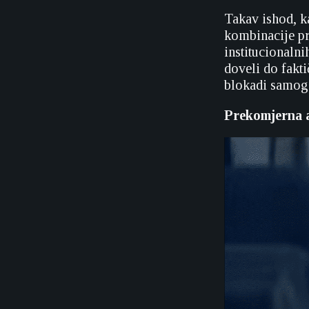
Takav ishod, k
kombinacije pr
institucionaln
doveli do fakti
blokadi samog
Prekomjerna a