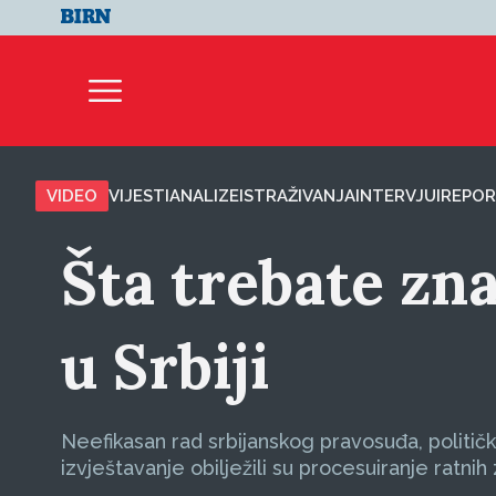
VIDEO
VIJESTI
ANALIZE
ISTRAŽIVANJA
INTERVJUI
REPOR
Šta trebate zna
u Srbiji
Neefikasan rad srbijanskog pravosuđa, politički
izvještavanje obilježili su procesuiranje ratnih