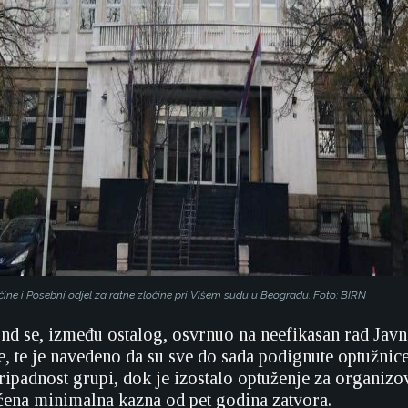
očine i Posebni odjel za ratne zločine pri Višem sudu u Beogradu. Foto: BIRN
ond se, između ostalog, osvrnuo na neefikasan rad Javn
ne, te je navedeno da su sve do sada podignute optužnic
pripadnost grupi, dok je izostalo optuženje za organizo
ećena minimalna kazna od pet godina zatvora.