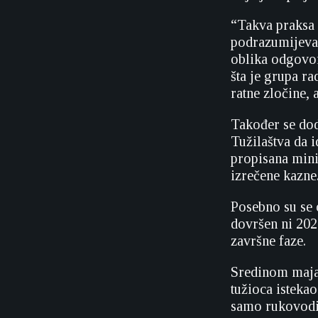
“Takva praksa 
podrazumijeva 
oblika odgovor
šta je grupa ra
ratne zločine, 
Također se dod
Tužilaštva da 
propisana mini
izrečene kazne
Posebno su se o
dovršen ni 202
završne faze.
Sredinom maja
tužioca isteka
samo rukovodil