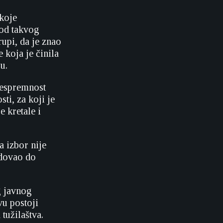
koje
Kod takvog
upi, da je znao
 koja je činila
u.
nespremnost
ti, za koji je
 kretale i
a izbor nije
edovao do
g javnog
vu postoji
tužilaštva.