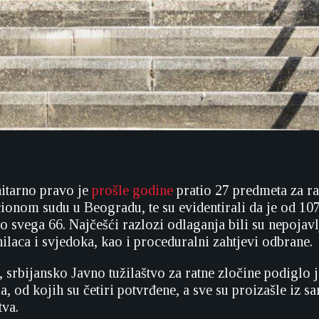
itarno pravo je
prošle godine
pratio 27 predmeta za ra
ionom sudu u Beogradu, te su evidentirali da je od 10
o svega 66. Najčešći razlozi odlaganja bili su nepojavl
ilaca i svjedoka, kao i proceduralni zahtjevi odbrane.
srbijansko Javno tužilaštvo za ratne zločine podiglo j
a, od kojih su četiri potvrđene, a sve su proizašle iz s
tva.