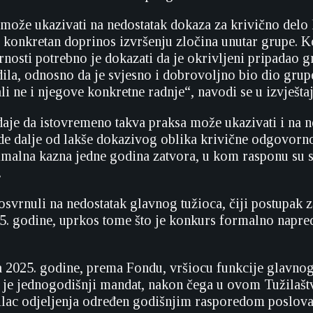
može ukazivati na nedostatak dokaza za krivično delo 
konkretan doprinos izvršenju zločina unutar grupe. 
nosti potrebno je dokazati da je okrivljeni pripadao gr
dila, odnosno da je svjesno i dobrovoljno bio dio grupe
ali ne i njegove konkretne radnje“, navodi se u izvještaj
aje da istovremeno takva praksa može ukazivati i na 
ide dalje od lakše dokazivog oblika krivične odgovornos
malna kazna jedne godina zatvora, u kom rasponu su se
.
svrnuli na nedostatak glavnog tužioca, čiji postupak z
5. godine, uprkos tome što je konkurs formalno napr
 2025. godine, prema Fondu, vršiocu funkcije glavno
o je jednogodišnji mandat, nakon čega u ovom Tužilašt
ac odjeljenja određen godišnjim rasporedom poslova 