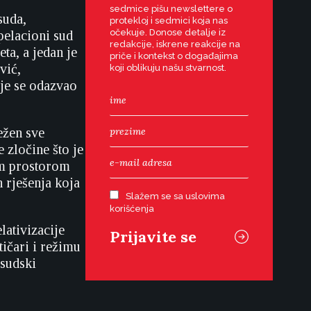
sedmice pišu newslettere o
suda,
protekloj i sedmici koja nas
očekuje. Donose detalje iz
pelacioni sud
redakcije, iskrene reakcije na
ta, a jedan je
priče i kontekst o događajima
vić,
koji oblikuju našu stvarnost.
je se odazvao
ežen sve
 zločine što je
nim prostorom
 rješenja koja
Slažem se sa uslovima
korišćenja
lativizacije
ičari i režimu
 sudski