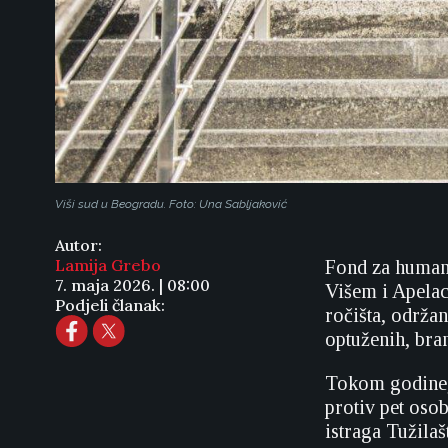
Viši sud u Beogradu. Foto: Una Sabljaković
Autor:
Lamija Grebo
Fond za human
7. maja 2026. | 08:00
Višem i Apelac
Podjeli članak:
ročišta, održan
optuženih, bran
Tokom godine, 
protiv pet osob
istraga Tužilaš