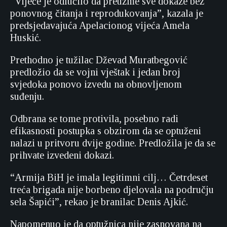
“Vijeće je odlučilo da preuzme sve dokaze bez
ponovnog čitanja i reprodukovanja”, kazala je
predsjedavajuća Apelacionog vijeća Amela
Huskić.
Prethodno je tužilac Dževad Muratbegović
predložio da se vojni vještak i jedan broj
svjedoka ponovo izvedu na obnovljenom
suđenju.
Odbrana se tome protivila, posebno radi
efikasnosti postupka s obzirom da se optuženi
nalazi u pritvoru dvije godine. Predložila je da se
prihvate izvedeni dokazi.
“Armija BiH je imala legitimni cilj… Četrdeset
treća brigada nije borbeno djelovala na području
sela Šapići”, rekao je branilac Denis Ajkić.
Napomenuo je da optužnica nije zasnovana na