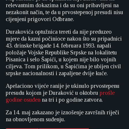
relevantnim dokazima i da su oni pribavljeni na
nezakonit način, te da u prvostepenoj presudi nisu
cijenjeni prigovori Odbrane.
Durakovića optužnica tereti da nije preduzeo
mjere da kazni počinioce nakon što su pripadnici
43. drinske brigade 14. februara 1993. napali
položaje Vojske Republike Srpske na lokalitetu
Pisanica i selo Šapići, u kojem nije bilo vojnih
ciljeva. Tom prilikom, u Šapićima je ubijen civil
srpske nacionalnosti i zapaljene dvije kuće.
Apelaciono vijeće ranije je ukinulo prvostepenu
presudu kojom je Duraković u oktobru
prošle
godine osuđen
na tri i po godine zatvora.
Za 14. maj zakazano je iznošenje završnih riječi
na obnovljenom suđenju.